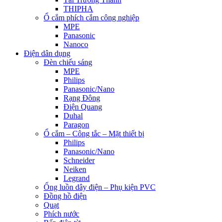
THIPHA
Ổ cắm phích cắm công nghiệp
MPE
Panasonic
Nanoco
Điện dân dụng
Đèn chiếu sáng
MPE
Philips
Panasonic/Nano
Rạng Đông
Điện Quang
Duhal
Paragon
Ổ cắm – Công tắc – Mặt thiết bị
Philips
Panasonic/Nano
Schneider
Neiken
Legrand
Ống luồn dây điện – Phụ kiện PVC
Đồng hồ điện
Quạt
Phích nước