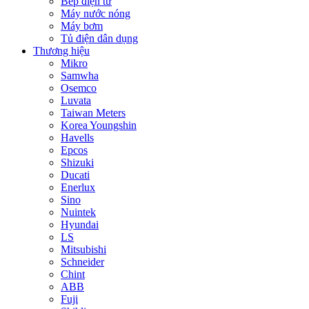
Bếp điện từ
Máy nước nóng
Máy bơm
Tủ điện dân dụng
Thương hiệu
Mikro
Samwha
Osemco
Luvata
Taiwan Meters
Korea Youngshin
Havells
Epcos
Shizuki
Ducati
Enerlux
Sino
Nuintek
Hyundai
LS
Mitsubishi
Schneider
Chint
ABB
Fuji