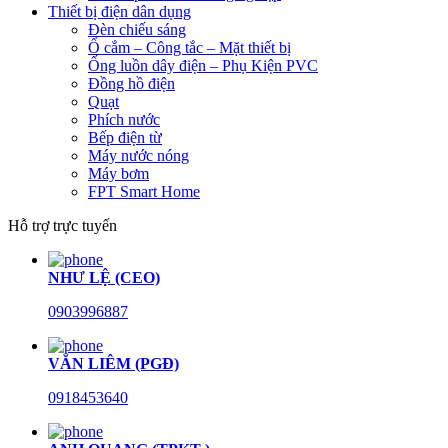
Thiết bị điện dân dụng
Đèn chiếu sáng
Ổ cắm – Công tắc – Mặt thiết bị
Ống luồn dây điện – Phụ Kiện PVC
Đồng hồ điện
Quạt
Phích nước
Bếp điện từ
Máy nước nóng
Máy bơm
FPT Smart Home
Hỗ trợ trực tuyến
NHƯ LỆ (CEO)
0903996887
VĂN LIÊM (PGĐ)
0918453640