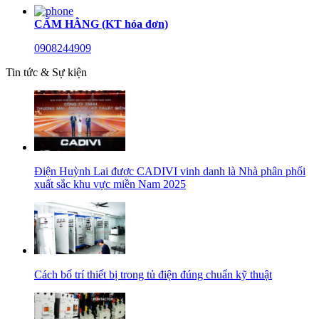
CẨM HẰNG (KT hóa đơn)
0908244909
Tin tức & Sự kiện
Điện Huỳnh Lai được CADIVI vinh danh là Nhà phân phối
xuất sắc khu vực miền Nam 2025
Cách bố trí thiết bị trong tủ điện đúng chuẩn kỹ thuật