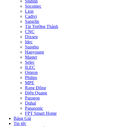
Shihlin
Socomec
Lion
Cadivi
SangJin
Tài Trường Thành
CNC
Dixsen
Idec
Sungho
Hanyoung
Master
Selec
ILEC
Omron
Philips
MPE
Rạng Đông
Điện Quang
Paragon
Duhal
Panasonic
FPT Smart Home
Bảng Giá
Tin tức