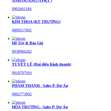
ANH QUANG (TPKT )
0902661184
KIM THOA (KT TRƯỞNG)
0909217601
Hỗ Trợ & Báo Giá
0938984282
TUYẾT LỆ (Đại diện Kinh doanh)
0918707916
PHẠM THANH - Sales P. Dự Án
0902773002
HÒA TRƯỜNG - Sales P. Dự Án