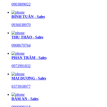
0903809022
ĐÌNH TUẤN - Sales
0936038970
THU THẢO - Sales
0908679764
PHAN TRÂM - Sales
0972991832
MAI DƯƠNG - Sales
0373918977
ĐÀM AN - Sales
0906809418