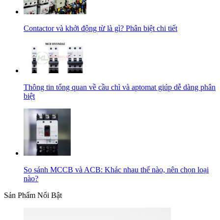
Contactor và khởi động từ là gì? Phân biệt chi tiết
Thông tin tổng quan về cầu chì và aptomat giúp dễ dàng phân
biệt
So sánh MCCB và ACB: Khác nhau thế nào, nên chọn loại
nào?
Sản Phẩm Nổi Bật