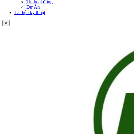
Tin hoạt động
Dự Án
Tài liệu kỹ thuật
×