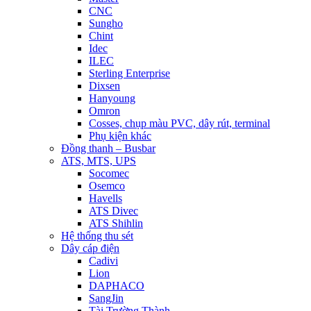
CNC
Sungho
Chint
Idec
ILEC
Sterling Enterprise
Dixsen
Hanyoung
Omron
Cosses, chụp màu PVC, dây rút, terminal
Phụ kiện khác
Đồng thanh – Busbar
ATS, MTS, UPS
Socomec
Osemco
Havells
ATS Divec
ATS Shihlin
Hệ thống thu sét
Dây cáp điện
Cadivi
Lion
DAPHACO
SangJin
Tài Trường Thành