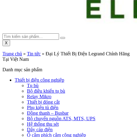
X
Trang chủ
»
Tin tức
»
Đại Lý Thiết Bị Điện Legrand Chính Hãng
Tại Việt Nam
Danh mục sản phẩm
Thiết bị điện công nghiệp
Tụ bù
Bộ điều khiển tụ bù
Relay Mikro
Thiết bị đóng cắt
Phụ kiện tủ điện
Đồng thanh – Busbar
Bộ chuyển nguồn ATS, MTS, UPS
Hệ thống thu sét
Dây cáp điện
Ổ cắm phích cắm công nghiệp