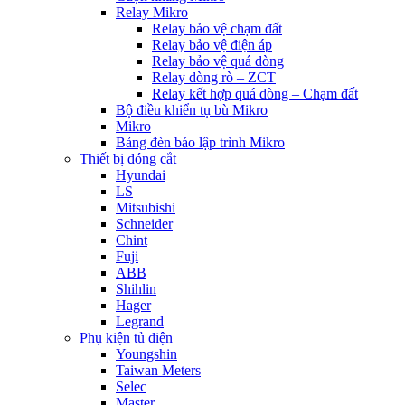
Relay Mikro
Relay bảo vệ chạm đất
Relay bảo vệ điện áp
Relay bảo vệ quá dòng
Relay dòng rò – ZCT
Relay kết hợp quá dòng – Chạm đất
Bộ điều khiển tụ bù Mikro
Mikro
Bảng đèn báo lập trình Mikro
Thiết bị đóng cắt
Hyundai
LS
Mitsubishi
Schneider
Chint
Fuji
ABB
Shihlin
Hager
Legrand
Phụ kiện tủ điện
Youngshin
Taiwan Meters
Selec
Master