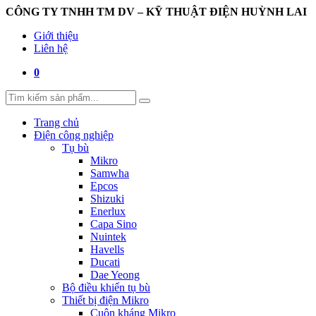
CÔNG TY TNHH TM DV – KỸ THUẬT ĐIỆN HUỲNH LAI
Giới thiệu
Liên hệ
0
Trang chủ
Điện công nghiệp
Tụ bù
Mikro
Samwha
Epcos
Shizuki
Enerlux
Capa Sino
Nuintek
Havells
Ducati
Dae Yeong
Bộ điều khiển tụ bù
Thiết bị điện Mikro
Cuộn kháng Mikro