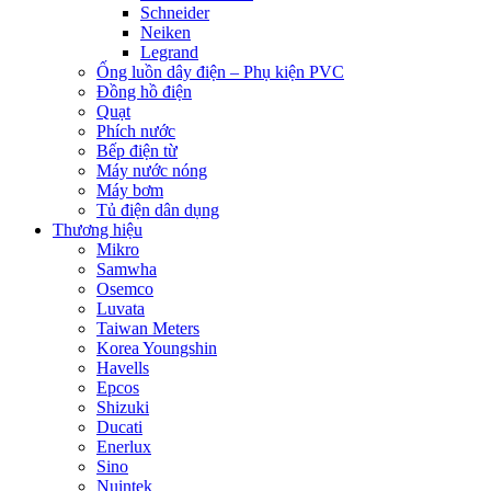
Schneider
Neiken
Legrand
Ống luồn dây điện – Phụ kiện PVC
Đồng hồ điện
Quạt
Phích nước
Bếp điện từ
Máy nước nóng
Máy bơm
Tủ điện dân dụng
Thương hiệu
Mikro
Samwha
Osemco
Luvata
Taiwan Meters
Korea Youngshin
Havells
Epcos
Shizuki
Ducati
Enerlux
Sino
Nuintek