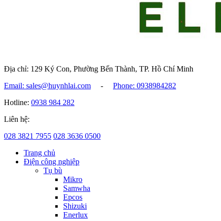
Địa chỉ: 129 Ký Con, Phường Bến Thành, TP. Hồ Chí Minh
Email: sales@huynhlai.com
-
Phone: 0938984282
Hotline:
0938 984 282
Liên hệ:
028 3821 7955
028 3636 0500
Trang chủ
Điện công nghiệp
Tụ bù
Mikro
Samwha
Epcos
Shizuki
Enerlux