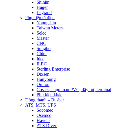
Shihlin
Hager
Legrand
Phụ kiện tủ điện
Youngshin
Taiwan Meters
Selec
Master
CNC
Sungho
Chint
Idec
ILEC
Sterling Enterprise
Dixsen
Hanyoung
Omron
Cosses, chụp màu PVC, dây rút, terminal
Phụ kiện khác
Đồng thanh – Busbar
ATS, MTS, UPS
Socomec
Osemco
Havells
ATS Divec