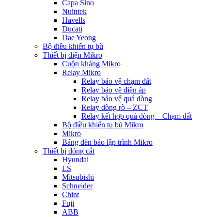
Capa Sino
Nuintek
Havells
Ducati
Dae Yeong
Bộ điều khiển tụ bù
Thiết bị điện Mikro
Cuộn kháng Mikro
Relay Mikro
Relay bảo vệ chạm đất
Relay bảo vệ điện áp
Relay bảo vệ quá dòng
Relay dòng rò – ZCT
Relay kết hợp quá dòng – Chạm đất
Bộ điều khiển tụ bù Mikro
Mikro
Bảng đèn báo lập trình Mikro
Thiết bị đóng cắt
Hyundai
LS
Mitsubishi
Schneider
Chint
Fuji
ABB