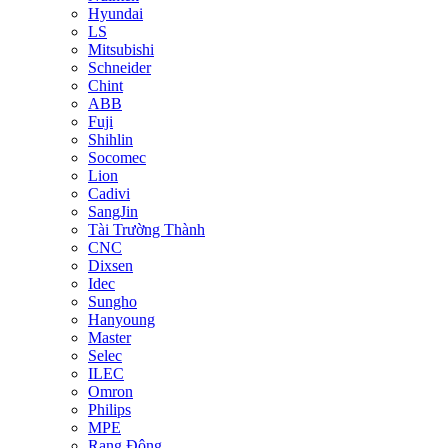
Hyundai
LS
Mitsubishi
Schneider
Chint
ABB
Fuji
Shihlin
Socomec
Lion
Cadivi
SangJin
Tài Trường Thành
CNC
Dixsen
Idec
Sungho
Hanyoung
Master
Selec
ILEC
Omron
Philips
MPE
Rạng Đông