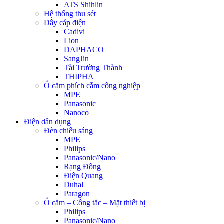
ATS Shihlin
Hệ thống thu sét
Dây cáp điện
Cadivi
Lion
DAPHACO
SangJin
Tài Trường Thành
THIPHA
Ổ cắm phích cắm công nghiệp
MPE
Panasonic
Nanoco
Điện dân dụng
Đèn chiếu sáng
MPE
Philips
Panasonic/Nano
Rạng Đông
Điện Quang
Duhal
Paragon
Ổ cắm – Công tắc – Mặt thiết bị
Philips
Panasonic/Nano