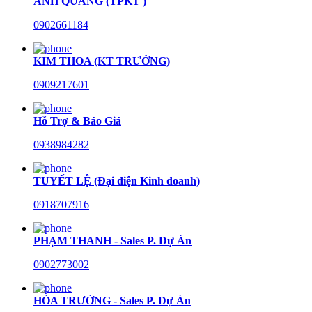
ANH QUANG (TPKT )
0902661184
KIM THOA (KT TRƯỞNG)
0909217601
Hỗ Trợ & Báo Giá
0938984282
TUYẾT LỆ (Đại diện Kinh doanh)
0918707916
PHẠM THANH - Sales P. Dự Án
0902773002
HÒA TRƯỜNG - Sales P. Dự Án