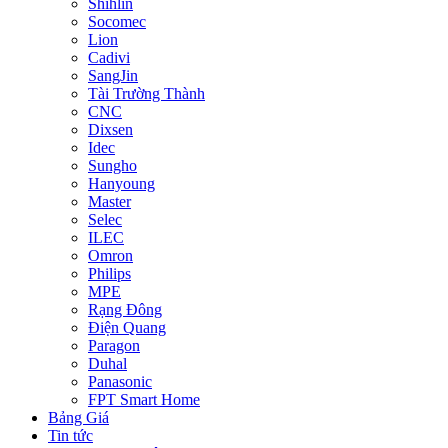
Shihlin
Socomec
Lion
Cadivi
SangJin
Tài Trường Thành
CNC
Dixsen
Idec
Sungho
Hanyoung
Master
Selec
ILEC
Omron
Philips
MPE
Rạng Đông
Điện Quang
Paragon
Duhal
Panasonic
FPT Smart Home
Bảng Giá
Tin tức