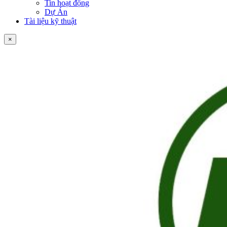
Tin hoạt động
Dự Án
Tài liệu kỹ thuật
×