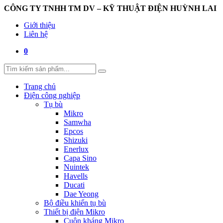
CÔNG TY TNHH TM DV – KỸ THUẬT ĐIỆN HUỲNH LAI
Giới thiệu
Liên hệ
0
Trang chủ
Điện công nghiệp
Tụ bù
Mikro
Samwha
Epcos
Shizuki
Enerlux
Capa Sino
Nuintek
Havells
Ducati
Dae Yeong
Bộ điều khiển tụ bù
Thiết bị điện Mikro
Cuộn kháng Mikro