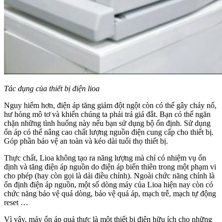
Tác dụng của thiết bị điện lioa
Nguy hiểm hơn, điện áp tăng giảm đột ngột còn có thể gây cháy nổ,
hư hỏng mô tơ và khiến chúng ta phải trả giá đắt. Bạn có thể ngăn
chặn những tình huống này nếu bạn sử dụng bộ ổn định. Sử dụng
ổn áp có thể nâng cao chất lượng nguồn điện cung cấp cho thiết bị.
Góp phần bảo vệ an toàn và kéo dài tuổi thọ thiết bị.
Thực chất, Lioa không tạo ra năng lượng mà chỉ có nhiệm vụ ổn
định và tăng điện áp nguồn do điện áp biến thiên trong một phạm vi
cho phép (hay còn gọi là dải điều chỉnh). Ngoài chức năng chính là
ổn định điện áp nguồn, một số dòng máy của Lioa hiện nay còn có
chức năng bảo vệ quá dòng, bảo vệ quá áp, mạch trễ, mạch tự động
reset …
Vì vậy, máy ổn áp quả thực là một thiết bị điện hữu ích cho những