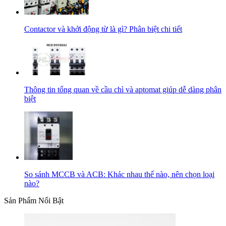
Contactor và khởi động từ là gì? Phân biệt chi tiết
Thông tin tổng quan về cầu chì và aptomat giúp dễ dàng phân
biệt
So sánh MCCB và ACB: Khác nhau thế nào, nên chọn loại
nào?
Sản Phẩm Nổi Bật