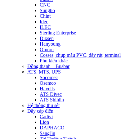
CNC
Sungho
Chint
Idec
ILEC
Sterling Enterprise
Dixsen
Hanyoung
Omron
Cosses, chụp màu PVC, dây rút, terminal
Phụ kiện khác
Đồng thanh – Busbar
ATS, MTS, UPS
Socomec
Osemco
Havells
ATS Divec
ATS Shihlin
Hệ thống thu sét
Dây cáp điện
Cadivi
Lion
DAPHACO
SangJin
Tài Trường Thành