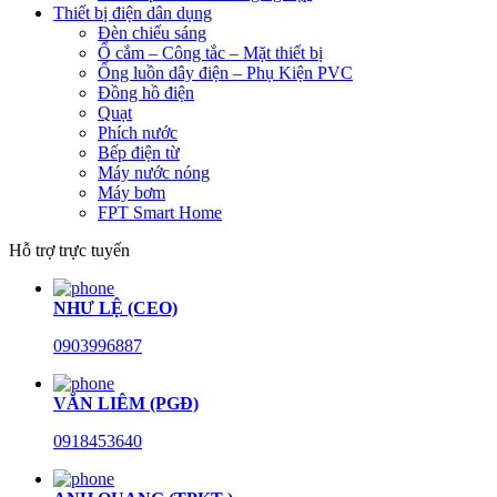
Thiết bị điện dân dụng
Đèn chiếu sáng
Ổ cắm – Công tắc – Mặt thiết bị
Ống luồn dây điện – Phụ Kiện PVC
Đồng hồ điện
Quạt
Phích nước
Bếp điện từ
Máy nước nóng
Máy bơm
FPT Smart Home
Hỗ trợ trực tuyến
NHƯ LỆ (CEO)
0903996887
VĂN LIÊM (PGĐ)
0918453640