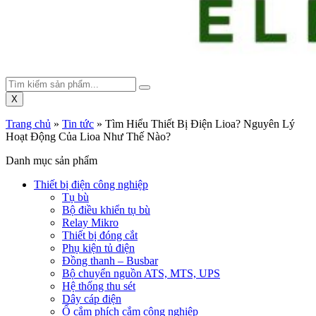
X
Trang chủ
»
Tin tức
»
Tìm Hiểu Thiết Bị Điện Lioa? Nguyên Lý
Hoạt Động Của Lioa Như Thế Nào?
Danh mục sản phẩm
Thiết bị điện công nghiệp
Tụ bù
Bộ điều khiển tụ bù
Relay Mikro
Thiết bị đóng cắt
Phụ kiện tủ điện
Đồng thanh – Busbar
Bộ chuyển nguồn ATS, MTS, UPS
Hệ thống thu sét
Dây cáp điện
Ổ cắm phích cắm công nghiệp