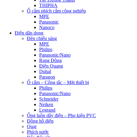
THIPHA
Ổ cắm phích cắm công nghiệp
MPE
Panasonic
Nanoco
Điện dân dụng
Đèn chiếu sáng
MPE
Philips
Panasonic/Nano
Rạng Đông
Điện Quang
Duhal
Paragon
Ổ cắm – Công tắc – Mặt thiết bị
Philips
Panasonic/Nano
Schneider
Neiken
Legrand
Ống luồn dây điện – Phụ kiện PVC
Đồng hồ điện
Quạt
Phích nước