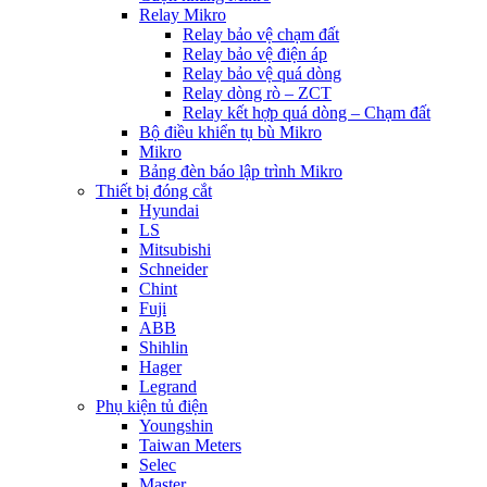
Relay Mikro
Relay bảo vệ chạm đất
Relay bảo vệ điện áp
Relay bảo vệ quá dòng
Relay dòng rò – ZCT
Relay kết hợp quá dòng – Chạm đất
Bộ điều khiển tụ bù Mikro
Mikro
Bảng đèn báo lập trình Mikro
Thiết bị đóng cắt
Hyundai
LS
Mitsubishi
Schneider
Chint
Fuji
ABB
Shihlin
Hager
Legrand
Phụ kiện tủ điện
Youngshin
Taiwan Meters
Selec
Master