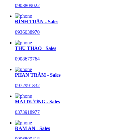
0903809022
ĐÌNH TUẤN - Sales
0936038970
THU THẢO - Sales
0908679764
PHAN TRÂM - Sales
0972991832
MAI DƯƠNG - Sales
0373918977
ĐÀM AN - Sales
0906809418