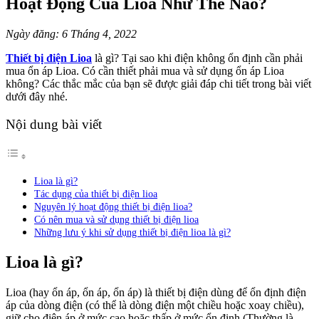
Hoạt Động Của Lioa Như Thế Nào?
Ngày đăng: 6 Tháng 4, 2022
Thiết bị điện Lioa
là gì? Tại sao khi điện không ổn định cần phải
mua ổn áp Lioa. Có cần thiết phải mua và sử dụng ổn áp Lioa
không? Các thắc mắc của bạn sẽ được giải đáp chi tiết trong bài viết
dưới đây nhé.
Nội dung bài viết
Lioa là gì?
Tác dụng của thiết bị điện lioa
Nguyên lý hoạt động thiết bị điện lioa?
Có nên mua và sử dụng thiết bị điện lioa
Những lưu ý khi sử dụng thiết bị điện lioa là gì?
Lioa là gì?
Lioa (hay ổn áp, ổn áp, ổn áp) là thiết bị điện dùng để ổn định điện
áp của dòng điện (có thể là dòng điện một chiều hoặc xoay chiều),
giữ cho điện áp ở mức cao hoặc thấp ở mức ổn định (Thường là