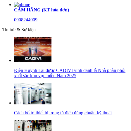
CẨM HẰNG (KT hóa đơn)
0908244909
Tin tức & Sự kiện
Điện Huỳnh Lai được CADIVI vinh danh là Nhà phân phối
xuất sắc khu vực miền Nam 2025
Cách bố trí thiết bị trong tủ điện đúng chuẩn kỹ thuật