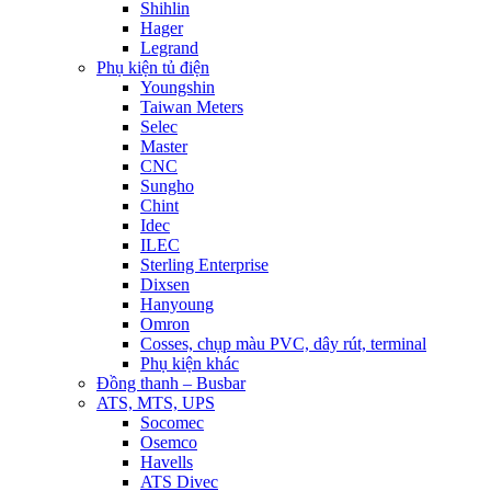
Shihlin
Hager
Legrand
Phụ kiện tủ điện
Youngshin
Taiwan Meters
Selec
Master
CNC
Sungho
Chint
Idec
ILEC
Sterling Enterprise
Dixsen
Hanyoung
Omron
Cosses, chụp màu PVC, dây rút, terminal
Phụ kiện khác
Đồng thanh – Busbar
ATS, MTS, UPS
Socomec
Osemco
Havells
ATS Divec