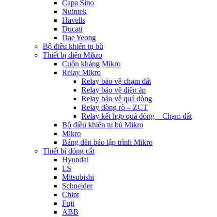
Capa Sino
Nuintek
Havells
Ducati
Dae Yeong
Bộ điều khiển tụ bù
Thiết bị điện Mikro
Cuộn kháng Mikro
Relay Mikro
Relay bảo vệ chạm đất
Relay bảo vệ điện áp
Relay bảo vệ quá dòng
Relay dòng rò – ZCT
Relay kết hợp quá dòng – Chạm đất
Bộ điều khiển tụ bù Mikro
Mikro
Bảng đèn báo lập trình Mikro
Thiết bị đóng cắt
Hyundai
LS
Mitsubishi
Schneider
Chint
Fuji
ABB