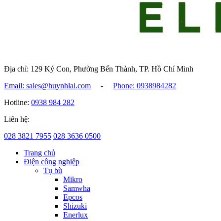
Địa chỉ: 129 Ký Con, Phường Bến Thành, TP. Hồ Chí Minh
Email: sales@huynhlai.com
-
Phone: 0938984282
Hotline:
0938 984 282
Liên hệ:
028 3821 7955
028 3636 0500
Trang chủ
Điện công nghiệp
Tụ bù
Mikro
Samwha
Epcos
Shizuki
Enerlux