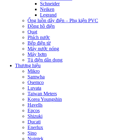
Schneider
Neiken
Legrand
Ống luồn dây điện – Phụ kiện PVC
Đồng hồ điện
Quạt
Phích nước
Bếp điện từ
Máy nước nóng
Máy bơm
Tủ điện dân dụng
Thương hiệu
Mikro
Samwha
Osemco
Luvata
Taiwan Meters
Korea Youngshin
Havells
Epcos
Shizuki
Ducati
Enerlux
Sino
Nuintek