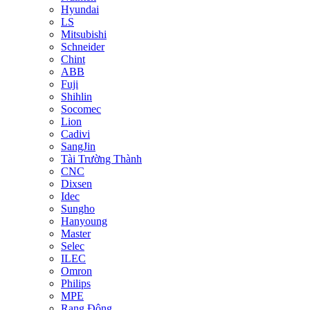
Hyundai
LS
Mitsubishi
Schneider
Chint
ABB
Fuji
Shihlin
Socomec
Lion
Cadivi
SangJin
Tài Trường Thành
CNC
Dixsen
Idec
Sungho
Hanyoung
Master
Selec
ILEC
Omron
Philips
MPE
Rạng Đông