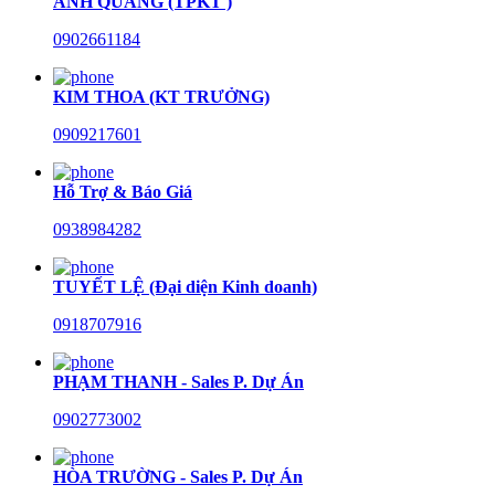
ANH QUANG (TPKT )
0902661184
KIM THOA (KT TRƯỞNG)
0909217601
Hỗ Trợ & Báo Giá
0938984282
TUYẾT LỆ (Đại diện Kinh doanh)
0918707916
PHẠM THANH - Sales P. Dự Án
0902773002
HÒA TRƯỜNG - Sales P. Dự Án