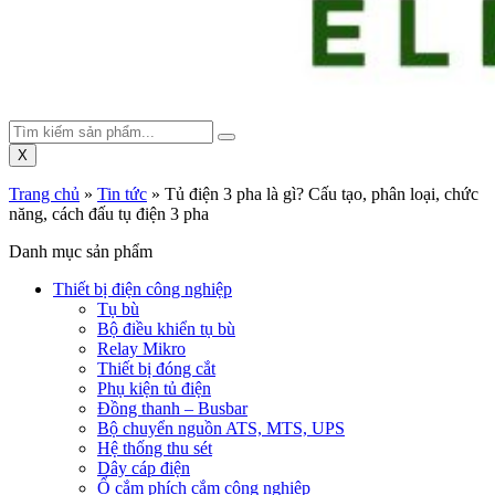
X
Trang chủ
»
Tin tức
»
Tủ điện 3 pha là gì? Cấu tạo, phân loại, chức
năng, cách đấu tụ điện 3 pha
Danh mục sản phẩm
Thiết bị điện công nghiệp
Tụ bù
Bộ điều khiển tụ bù
Relay Mikro
Thiết bị đóng cắt
Phụ kiện tủ điện
Đồng thanh – Busbar
Bộ chuyển nguồn ATS, MTS, UPS
Hệ thống thu sét
Dây cáp điện
Ổ cắm phích cắm công nghiệp