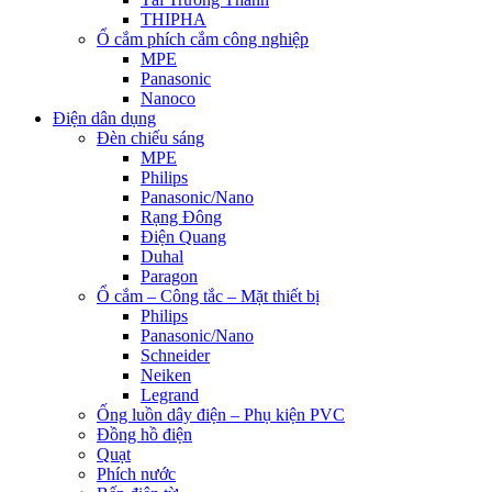
THIPHA
Ổ cắm phích cắm công nghiệp
MPE
Panasonic
Nanoco
Điện dân dụng
Đèn chiếu sáng
MPE
Philips
Panasonic/Nano
Rạng Đông
Điện Quang
Duhal
Paragon
Ổ cắm – Công tắc – Mặt thiết bị
Philips
Panasonic/Nano
Schneider
Neiken
Legrand
Ống luồn dây điện – Phụ kiện PVC
Đồng hồ điện
Quạt
Phích nước