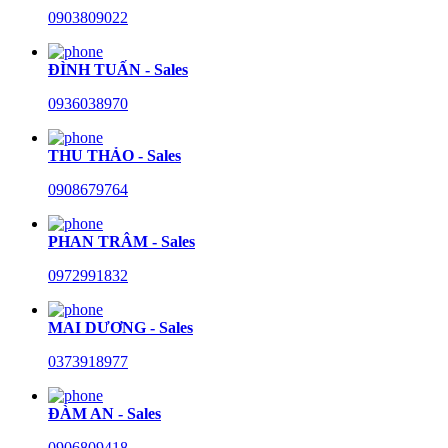
0903809022
ĐÌNH TUẤN - Sales
0936038970
THU THẢO - Sales
0908679764
PHAN TRÂM - Sales
0972991832
MAI DƯƠNG - Sales
0373918977
ĐÀM AN - Sales
0906809418