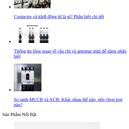
Contactor và khởi động từ là gì? Phân biệt chi tiết
Thông tin tổng quan về cầu chì và aptomat giúp dễ dàng phân
biệt
So sánh MCCB và ACB: Khác nhau thế nào, nên chọn loại
nào?
Sản Phẩm Nổi Bật