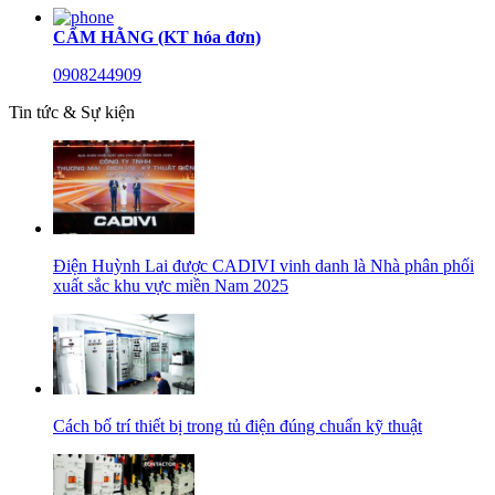
CẨM HẰNG (KT hóa đơn)
0908244909
Tin tức & Sự kiện
Điện Huỳnh Lai được CADIVI vinh danh là Nhà phân phối
xuất sắc khu vực miền Nam 2025
Cách bố trí thiết bị trong tủ điện đúng chuẩn kỹ thuật