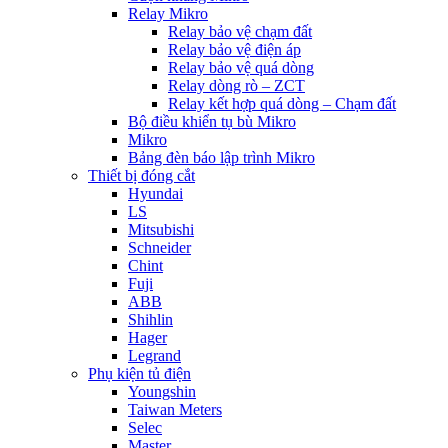
Relay Mikro
Relay bảo vệ chạm đất
Relay bảo vệ điện áp
Relay bảo vệ quá dòng
Relay dòng rò – ZCT
Relay kết hợp quá dòng – Chạm đất
Bộ điều khiển tụ bù Mikro
Mikro
Bảng đèn báo lập trình Mikro
Thiết bị đóng cắt
Hyundai
LS
Mitsubishi
Schneider
Chint
Fuji
ABB
Shihlin
Hager
Legrand
Phụ kiện tủ điện
Youngshin
Taiwan Meters
Selec
Master