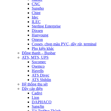
CNC
Sungho
Chint
Idec
ILEC
Sterling Enterprise
Dixsen
Hanyoung
Omron
Cosses, chụp màu PVC, dây rút, terminal
Phụ kiện khác
Đồng thanh – Busbar
ATS, MTS, UPS
Socomec
Osemco
Havells
ATS Divec
ATS Shihlin
Hệ thống thu sét
Dây cáp điện
Cadivi
Lion
DAPHACO
SangJin
Tài Trường Thành