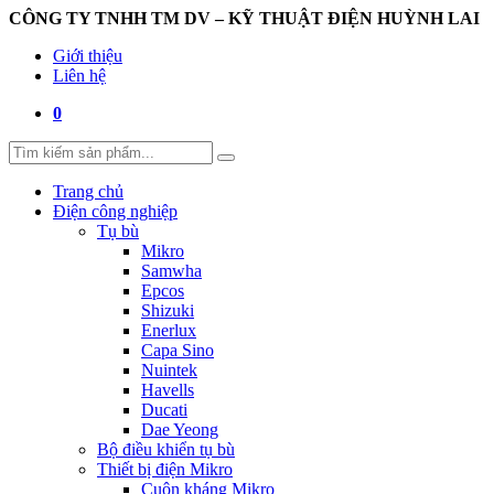
CÔNG TY TNHH TM DV – KỸ THUẬT ĐIỆN HUỲNH LAI
Giới thiệu
Liên hệ
0
Trang chủ
Điện công nghiệp
Tụ bù
Mikro
Samwha
Epcos
Shizuki
Enerlux
Capa Sino
Nuintek
Havells
Ducati
Dae Yeong
Bộ điều khiển tụ bù
Thiết bị điện Mikro
Cuộn kháng Mikro