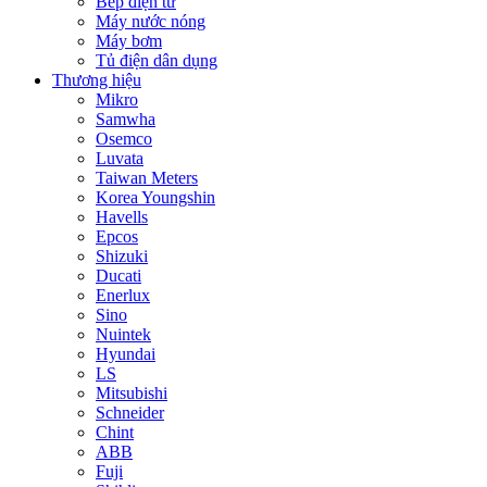
Bếp điện từ
Máy nước nóng
Máy bơm
Tủ điện dân dụng
Thương hiệu
Mikro
Samwha
Osemco
Luvata
Taiwan Meters
Korea Youngshin
Havells
Epcos
Shizuki
Ducati
Enerlux
Sino
Nuintek
Hyundai
LS
Mitsubishi
Schneider
Chint
ABB
Fuji