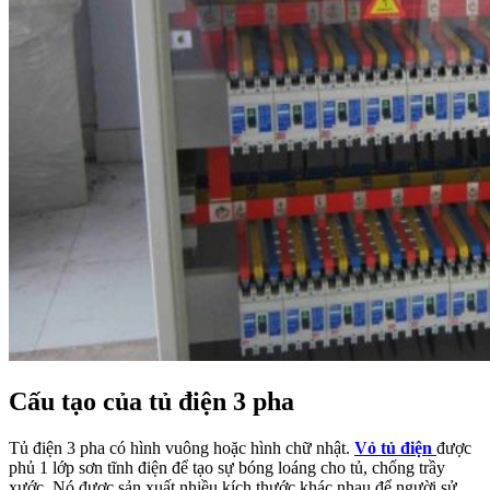
Cấu tạo của tủ điện 3 pha
Tủ điện 3 pha có hình vuông hoặc hình chữ nhật.
Vỏ tủ điện
được
phủ 1 lớp sơn tĩnh điện để tạo sự bóng loáng cho tủ, chống trầy
xước. Nó được sản xuất nhiều kích thước khác nhau để người sử