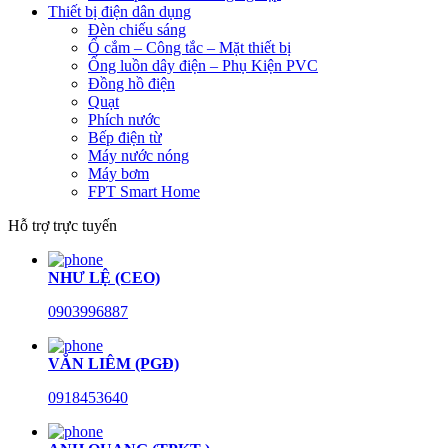
Thiết bị điện dân dụng
Đèn chiếu sáng
Ổ cắm – Công tắc – Mặt thiết bị
Ống luồn dây điện – Phụ Kiện PVC
Đồng hồ điện
Quạt
Phích nước
Bếp điện từ
Máy nước nóng
Máy bơm
FPT Smart Home
Hỗ trợ trực tuyến
NHƯ LỆ (CEO)
0903996887
VĂN LIÊM (PGĐ)
0918453640