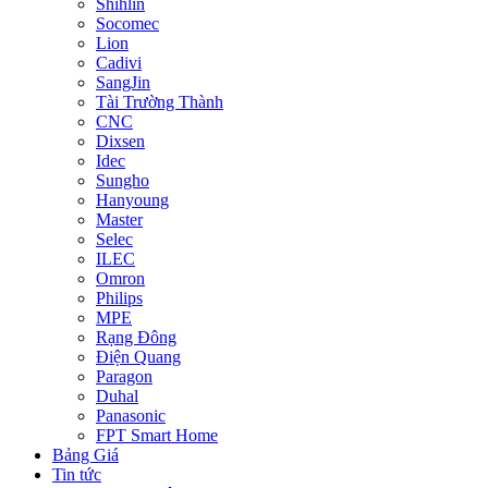
Shihlin
Socomec
Lion
Cadivi
SangJin
Tài Trường Thành
CNC
Dixsen
Idec
Sungho
Hanyoung
Master
Selec
ILEC
Omron
Philips
MPE
Rạng Đông
Điện Quang
Paragon
Duhal
Panasonic
FPT Smart Home
Bảng Giá
Tin tức