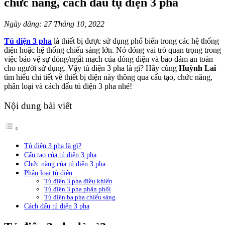
chức năng, cách đấu tụ điện 3 pha
Ngày đăng: 27 Tháng 10, 2022
Tủ điện 3 pha
là thiết bị được sử
dụng
phổ biến trong các hệ thống
điện hoặc hệ thống chiếu sáng lớn. Nó đóng vai trò quan trọng trong
việc bảo vệ sự đóng/ngắt mạch của dòng điện và bảo đảm an toàn
cho người sử dụng. Vậy tủ điện 3 pha là gì? Hãy cùng
Huỳnh Lai
tìm hiểu chi tiết về thiết bị điện này thông qua cấu tạo, chức năng,
phân loại và cách đấu tủ điện 3 pha nhé!
Nội dung bài viết
Tủ điện 3 pha là gì?
Cấu tạo của tủ điện 3 pha
Chức năng của tủ điện 3 pha
Phân loại tủ điện
Tủ điện 3 pha điều khiển
Tủ điện 3 pha phân phối
Tủ điện ba pha chiếu sáng
Cách đấu tủ điện 3 pha