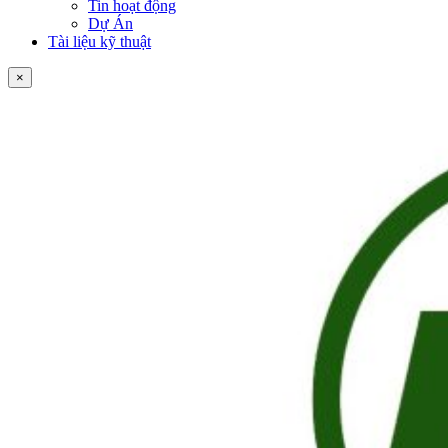
Tin hoạt động
Dự Án
Tài liệu kỹ thuật
×