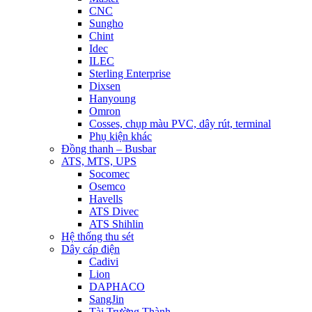
CNC
Sungho
Chint
Idec
ILEC
Sterling Enterprise
Dixsen
Hanyoung
Omron
Cosses, chụp màu PVC, dây rút, terminal
Phụ kiện khác
Đồng thanh – Busbar
ATS, MTS, UPS
Socomec
Osemco
Havells
ATS Divec
ATS Shihlin
Hệ thống thu sét
Dây cáp điện
Cadivi
Lion
DAPHACO
SangJin
Tài Trường Thành