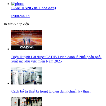
CẨM HẰNG (KT hóa đơn)
0908244909
Tin tức & Sự kiện
Điện Huỳnh Lai được CADIVI vinh danh là Nhà phân phối
xuất sắc khu vực miền Nam 2025
Cách bố trí thiết bị trong tủ điện đúng chuẩn kỹ thuật