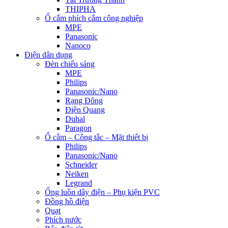
THIPHA
Ổ cắm phích cắm công nghiệp
MPE
Panasonic
Nanoco
Điện dân dụng
Đèn chiếu sáng
MPE
Philips
Panasonic/Nano
Rạng Đông
Điện Quang
Duhal
Paragon
Ổ cắm – Công tắc – Mặt thiết bị
Philips
Panasonic/Nano
Schneider
Neiken
Legrand
Ống luồn dây điện – Phụ kiện PVC
Đồng hồ điện
Quạt
Phích nước