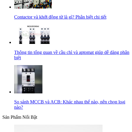
Contactor và khởi động từ là gì? Phân biệt chi tiết
Thông tin tổng quan về cầu chì và aptomat giúp dễ dàng phân
biệt
So sánh MCCB và ACB: Khác nhau thế nào, nên chọn loại
nào?
Sản Phẩm Nổi Bật