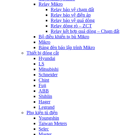
Relay Mikro
Relay bảo vệ chạm đất
Relay bảo vệ điện áp
Relay bảo vệ quá dòng
Relay dòng rò – ZCT
Relay kết hợp quá dòng – Chạm đất
Bộ điều khiển tụ bù Mikro
Mikro
Bảng đèn báo lập trình Mikro
Thiết bị đóng cắt
Hyundai
LS
Mitsubishi
Schneider
Chint
Fuji
ABB
Shihlin
Hager
Legrand
Phụ kiện tủ điện
Youngshin
Taiwan Meters
Selec
Master