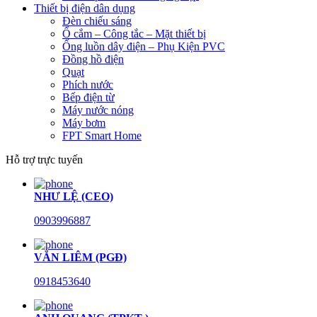
Thiết bị điện dân dụng
Đèn chiếu sáng
Ổ cắm – Công tắc – Mặt thiết bị
Ống luồn dây điện – Phụ Kiện PVC
Đồng hồ điện
Quạt
Phích nước
Bếp điện từ
Máy nước nóng
Máy bơm
FPT Smart Home
Hỗ trợ trực tuyến
NHƯ LỆ (CEO)
0903996887
VĂN LIÊM (PGĐ)
0918453640