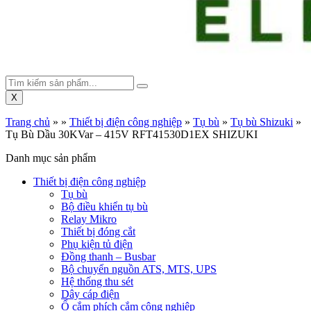
X
Trang chủ
»
»
Thiết bị điện công nghiệp
»
Tụ bù
»
Tụ bù Shizuki
»
Tụ Bù Dầu 30KVar – 415V RFT41530D1EX SHIZUKI
Danh mục sản phẩm
Thiết bị điện công nghiệp
Tụ bù
Bộ điều khiển tụ bù
Relay Mikro
Thiết bị đóng cắt
Phụ kiện tủ điện
Đồng thanh – Busbar
Bộ chuyển nguồn ATS, MTS, UPS
Hệ thống thu sét
Dây cáp điện
Ổ cắm phích cắm công nghiệp