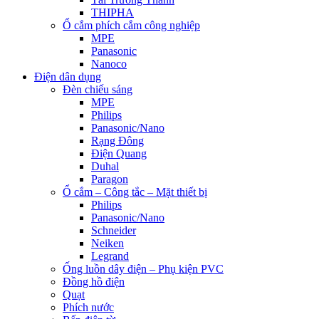
THIPHA
Ổ cắm phích cắm công nghiệp
MPE
Panasonic
Nanoco
Điện dân dụng
Đèn chiếu sáng
MPE
Philips
Panasonic/Nano
Rạng Đông
Điện Quang
Duhal
Paragon
Ổ cắm – Công tắc – Mặt thiết bị
Philips
Panasonic/Nano
Schneider
Neiken
Legrand
Ống luồn dây điện – Phụ kiện PVC
Đồng hồ điện
Quạt
Phích nước