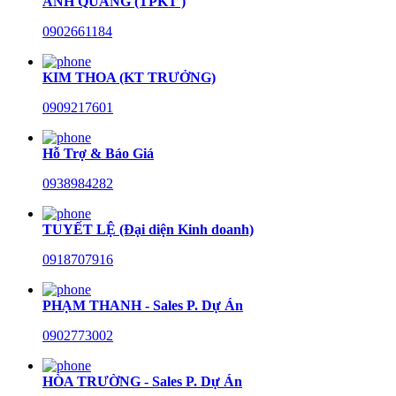
ANH QUANG (TPKT )
0902661184
KIM THOA (KT TRƯỞNG)
0909217601
Hỗ Trợ & Báo Giá
0938984282
TUYẾT LỆ (Đại diện Kinh doanh)
0918707916
PHẠM THANH - Sales P. Dự Án
0902773002
HÒA TRƯỜNG - Sales P. Dự Án