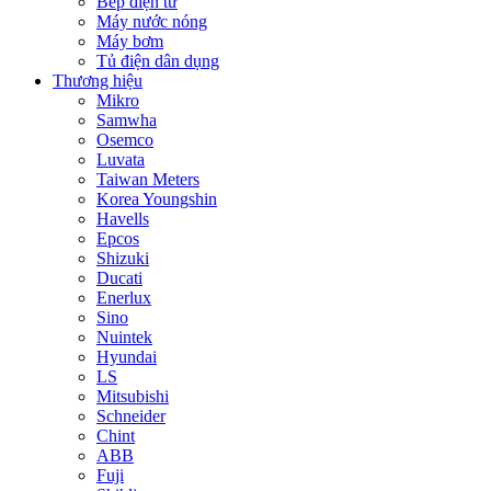
Bếp điện từ
Máy nước nóng
Máy bơm
Tủ điện dân dụng
Thương hiệu
Mikro
Samwha
Osemco
Luvata
Taiwan Meters
Korea Youngshin
Havells
Epcos
Shizuki
Ducati
Enerlux
Sino
Nuintek
Hyundai
LS
Mitsubishi
Schneider
Chint
ABB
Fuji