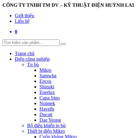
CÔNG TY TNHH TM DV – KỸ THUẬT ĐIỆN HUỲNH LAI
Giới thiệu
Liên hệ
0
Trang chủ
Điện công nghiệp
Tụ bù
Mikro
Samwha
Epcos
Shizuki
Enerlux
Capa Sino
Nuintek
Havells
Ducati
Dae Yeong
Bộ điều khiển tụ bù
Thiết bị điện Mikro
Cuộn kháng Mikro