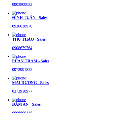
0903809022
ĐÌNH TUẤN - Sales
0936038970
THU THẢO - Sales
0908679764
PHAN TRÂM - Sales
0972991832
MAI DƯƠNG - Sales
0373918977
ĐÀM AN - Sales
0906809418