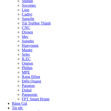
Shihlin
Socomec
Lion
Cadivi
SangJin
Tài Trường Thành
CNC
Dixsen
Idec
Sungho
Hanyoung
Master
Selec
ILEC
Omron
Philips
MPE
Rạng Đông
Điện Quang
Paragon
Duhal
Panasonic
FPT Smart Home
Bảng Giá
Tin tức