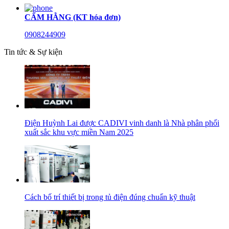
CẨM HẰNG (KT hóa đơn)
0908244909
Tin tức & Sự kiện
Điện Huỳnh Lai được CADIVI vinh danh là Nhà phân phối
xuất sắc khu vực miền Nam 2025
Cách bố trí thiết bị trong tủ điện đúng chuẩn kỹ thuật