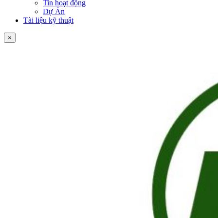
Tin hoạt động
Dự Án
Tài liệu kỹ thuật
×