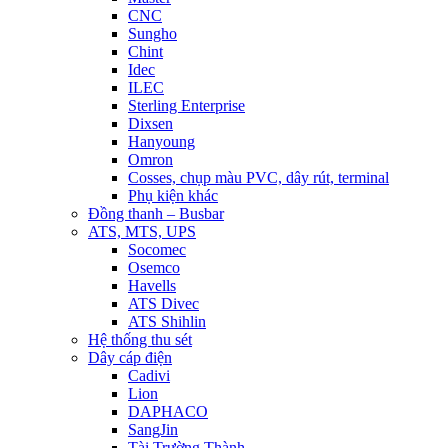
CNC
Sungho
Chint
Idec
ILEC
Sterling Enterprise
Dixsen
Hanyoung
Omron
Cosses, chụp màu PVC, dây rút, terminal
Phụ kiện khác
Đồng thanh – Busbar
ATS, MTS, UPS
Socomec
Osemco
Havells
ATS Divec
ATS Shihlin
Hệ thống thu sét
Dây cáp điện
Cadivi
Lion
DAPHACO
SangJin
Tài Trường Thành