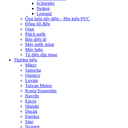
Schneider
Neiken
Legrand
Ống luồn dây điện – Phụ kiện PVC
Đồng hồ điện
Quạt
Phích nước
Bếp điện từ
Máy nước nóng
Máy bơm
Tủ điện dân dụng
Thương hiệu
Mikro
Samwha
Osemco
Luvata
Taiwan Meters
Korea Youngshin
Havells
Epcos
Shizuki
Ducati
Enerlux
Sino
Nuintek