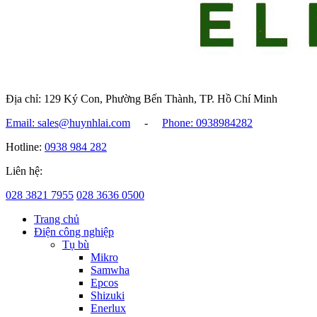
Địa chỉ: 129 Ký Con, Phường Bến Thành, TP. Hồ Chí Minh
Email: sales@huynhlai.com
-
Phone: 0938984282
Hotline:
0938 984 282
Liên hệ:
028 3821 7955
028 3636 0500
Trang chủ
Điện công nghiệp
Tụ bù
Mikro
Samwha
Epcos
Shizuki
Enerlux