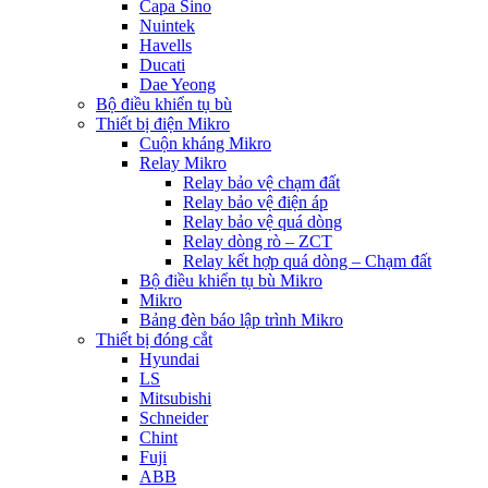
Capa Sino
Nuintek
Havells
Ducati
Dae Yeong
Bộ điều khiển tụ bù
Thiết bị điện Mikro
Cuộn kháng Mikro
Relay Mikro
Relay bảo vệ chạm đất
Relay bảo vệ điện áp
Relay bảo vệ quá dòng
Relay dòng rò – ZCT
Relay kết hợp quá dòng – Chạm đất
Bộ điều khiển tụ bù Mikro
Mikro
Bảng đèn báo lập trình Mikro
Thiết bị đóng cắt
Hyundai
LS
Mitsubishi
Schneider
Chint
Fuji
ABB