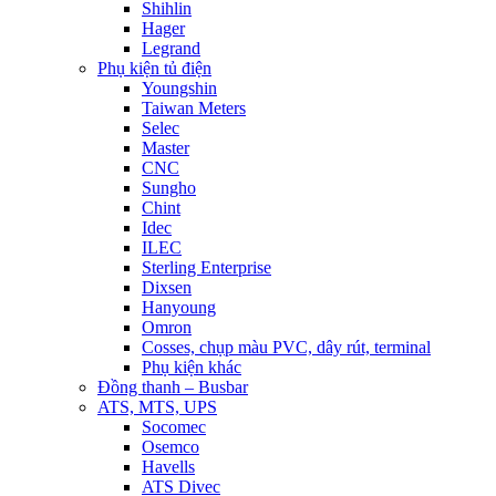
Shihlin
Hager
Legrand
Phụ kiện tủ điện
Youngshin
Taiwan Meters
Selec
Master
CNC
Sungho
Chint
Idec
ILEC
Sterling Enterprise
Dixsen
Hanyoung
Omron
Cosses, chụp màu PVC, dây rút, terminal
Phụ kiện khác
Đồng thanh – Busbar
ATS, MTS, UPS
Socomec
Osemco
Havells
ATS Divec