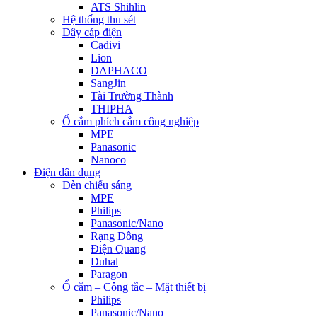
ATS Shihlin
Hệ thống thu sét
Dây cáp điện
Cadivi
Lion
DAPHACO
SangJin
Tài Trường Thành
THIPHA
Ổ cắm phích cắm công nghiệp
MPE
Panasonic
Nanoco
Điện dân dụng
Đèn chiếu sáng
MPE
Philips
Panasonic/Nano
Rạng Đông
Điện Quang
Duhal
Paragon
Ổ cắm – Công tắc – Mặt thiết bị
Philips
Panasonic/Nano