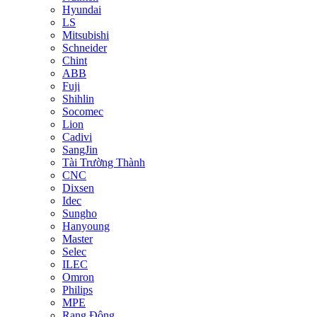
Hyundai
LS
Mitsubishi
Schneider
Chint
ABB
Fuji
Shihlin
Socomec
Lion
Cadivi
SangJin
Tài Trường Thành
CNC
Dixsen
Idec
Sungho
Hanyoung
Master
Selec
ILEC
Omron
Philips
MPE
Rạng Đông