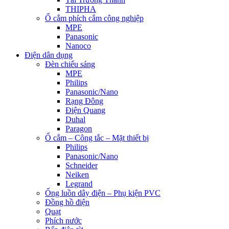
THIPHA
Ổ cắm phích cắm công nghiệp
MPE
Panasonic
Nanoco
Điện dân dụng
Đèn chiếu sáng
MPE
Philips
Panasonic/Nano
Rạng Đông
Điện Quang
Duhal
Paragon
Ổ cắm – Công tắc – Mặt thiết bị
Philips
Panasonic/Nano
Schneider
Neiken
Legrand
Ống luồn dây điện – Phụ kiện PVC
Đồng hồ điện
Quạt
Phích nước