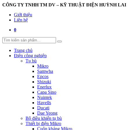
CÔNG TY TNHH TM DV – KỸ THUẬT ĐIỆN HUỲNH LAI
Giới thiệu
Liên hệ
0
Trang chủ
Điện công nghiệp
Tụ bù
Mikro
Samwha
Epcos
Shizuki
Enerlux
Capa Sino
Nuintek
Havells
Ducati
Dae Yeong
Bộ điều khiển tụ bù
Thiết bị điện Mikro
Cuộn kháng Mikro