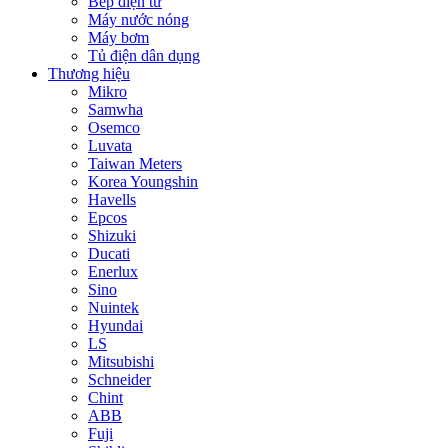
Bếp điện từ
Máy nước nóng
Máy bơm
Tủ điện dân dụng
Thương hiệu
Mikro
Samwha
Osemco
Luvata
Taiwan Meters
Korea Youngshin
Havells
Epcos
Shizuki
Ducati
Enerlux
Sino
Nuintek
Hyundai
LS
Mitsubishi
Schneider
Chint
ABB
Fuji