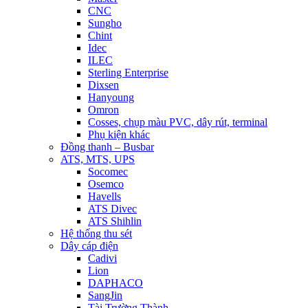
CNC
Sungho
Chint
Idec
ILEC
Sterling Enterprise
Dixsen
Hanyoung
Omron
Cosses, chụp màu PVC, dây rút, terminal
Phụ kiện khác
Đồng thanh – Busbar
ATS, MTS, UPS
Socomec
Osemco
Havells
ATS Divec
ATS Shihlin
Hệ thống thu sét
Dây cáp điện
Cadivi
Lion
DAPHACO
SangJin
Tài Trường Thành