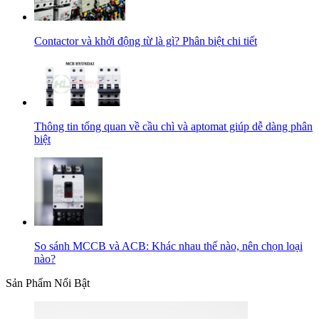
Contactor và khởi động từ là gì? Phân biệt chi tiết
Thông tin tổng quan về cầu chì và aptomat giúp dễ dàng phân
biệt
So sánh MCCB và ACB: Khác nhau thế nào, nên chọn loại
nào?
Sản Phẩm Nổi Bật