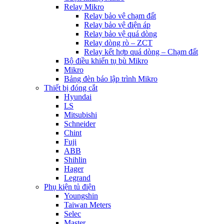
Relay Mikro
Relay bảo vệ chạm đất
Relay bảo vệ điện áp
Relay bảo vệ quá dòng
Relay dòng rò – ZCT
Relay kết hợp quá dòng – Chạm đất
Bộ điều khiển tụ bù Mikro
Mikro
Bảng đèn báo lập trình Mikro
Thiết bị đóng cắt
Hyundai
LS
Mitsubishi
Schneider
Chint
Fuji
ABB
Shihlin
Hager
Legrand
Phụ kiện tủ điện
Youngshin
Taiwan Meters
Selec
Master