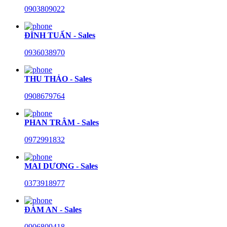
0903809022
ĐÌNH TUẤN - Sales
0936038970
THU THẢO - Sales
0908679764
PHAN TRÂM - Sales
0972991832
MAI DƯƠNG - Sales
0373918977
ĐÀM AN - Sales
0906809418