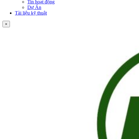
Tin hoạt động
Dự Án
Tài liệu kỹ thuật
×