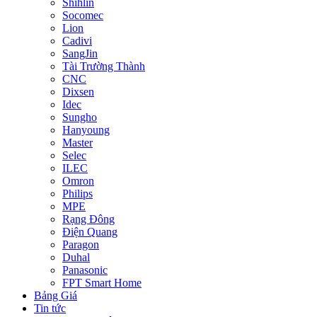
Shihlin
Socomec
Lion
Cadivi
SangJin
Tài Trường Thành
CNC
Dixsen
Idec
Sungho
Hanyoung
Master
Selec
ILEC
Omron
Philips
MPE
Rạng Đông
Điện Quang
Paragon
Duhal
Panasonic
FPT Smart Home
Bảng Giá
Tin tức