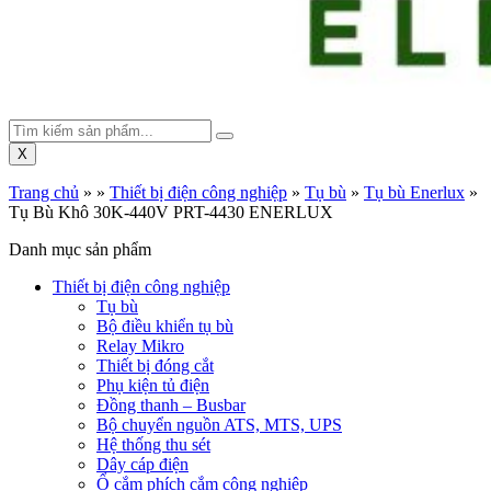
X
Trang chủ
»
»
Thiết bị điện công nghiệp
»
Tụ bù
»
Tụ bù Enerlux
»
Tụ Bù Khô 30K-440V PRT-4430 ENERLUX
Danh mục sản phẩm
Thiết bị điện công nghiệp
Tụ bù
Bộ điều khiển tụ bù
Relay Mikro
Thiết bị đóng cắt
Phụ kiện tủ điện
Đồng thanh – Busbar
Bộ chuyển nguồn ATS, MTS, UPS
Hệ thống thu sét
Dây cáp điện
Ổ cắm phích cắm công nghiệp