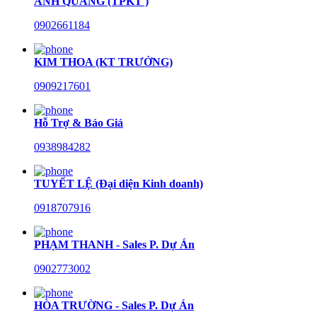
ANH QUANG (TPKT )
0902661184
KIM THOA (KT TRƯỞNG)
0909217601
Hỗ Trợ & Báo Giá
0938984282
TUYẾT LỆ (Đại diện Kinh doanh)
0918707916
PHẠM THANH - Sales P. Dự Án
0902773002
HÒA TRƯỜNG - Sales P. Dự Án