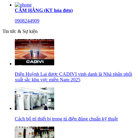
CẨM HẰNG (KT hóa đơn)
0908244909
Tin tức & Sự kiện
Điện Huỳnh Lai được CADIVI vinh danh là Nhà phân phối
xuất sắc khu vực miền Nam 2025
Cách bố trí thiết bị trong tủ điện đúng chuẩn kỹ thuật