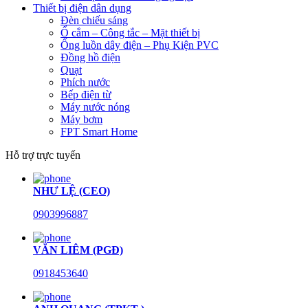
Thiết bị điện dân dụng
Đèn chiếu sáng
Ổ cắm – Công tắc – Mặt thiết bị
Ống luồn dây điện – Phụ Kiện PVC
Đồng hồ điện
Quạt
Phích nước
Bếp điện từ
Máy nước nóng
Máy bơm
FPT Smart Home
Hỗ trợ trực tuyến
NHƯ LỆ (CEO)
0903996887
VĂN LIÊM (PGĐ)
0918453640