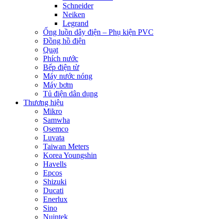
Schneider
Neiken
Legrand
Ống luồn dây điện – Phụ kiện PVC
Đồng hồ điện
Quạt
Phích nước
Bếp điện từ
Máy nước nóng
Máy bơm
Tủ điện dân dụng
Thương hiệu
Mikro
Samwha
Osemco
Luvata
Taiwan Meters
Korea Youngshin
Havells
Epcos
Shizuki
Ducati
Enerlux
Sino
Nuintek