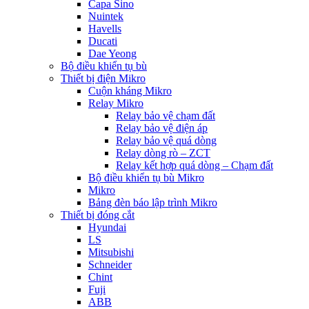
Capa Sino
Nuintek
Havells
Ducati
Dae Yeong
Bộ điều khiển tụ bù
Thiết bị điện Mikro
Cuộn kháng Mikro
Relay Mikro
Relay bảo vệ chạm đất
Relay bảo vệ điện áp
Relay bảo vệ quá dòng
Relay dòng rò – ZCT
Relay kết hợp quá dòng – Chạm đất
Bộ điều khiển tụ bù Mikro
Mikro
Bảng đèn báo lập trình Mikro
Thiết bị đóng cắt
Hyundai
LS
Mitsubishi
Schneider
Chint
Fuji
ABB