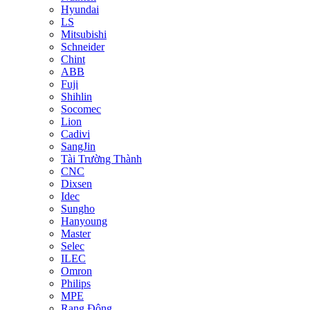
Hyundai
LS
Mitsubishi
Schneider
Chint
ABB
Fuji
Shihlin
Socomec
Lion
Cadivi
SangJin
Tài Trường Thành
CNC
Dixsen
Idec
Sungho
Hanyoung
Master
Selec
ILEC
Omron
Philips
MPE
Rạng Đông