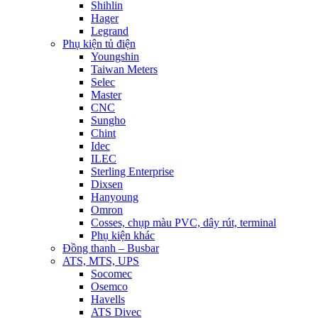
Shihlin
Hager
Legrand
Phụ kiện tủ điện
Youngshin
Taiwan Meters
Selec
Master
CNC
Sungho
Chint
Idec
ILEC
Sterling Enterprise
Dixsen
Hanyoung
Omron
Cosses, chụp màu PVC, dây rút, terminal
Phụ kiện khác
Đồng thanh – Busbar
ATS, MTS, UPS
Socomec
Osemco
Havells
ATS Divec