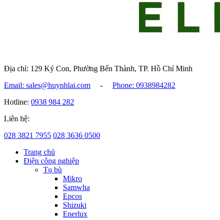
Địa chỉ: 129 Ký Con, Phường Bến Thành, TP. Hồ Chí Minh
Email: sales@huynhlai.com
-
Phone: 0938984282
Hotline:
0938 984 282
Liên hệ:
028 3821 7955
028 3636 0500
Trang chủ
Điện công nghiệp
Tụ bù
Mikro
Samwha
Epcos
Shizuki
Enerlux