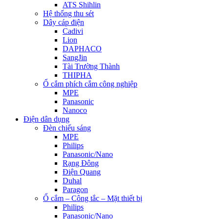
ATS Shihlin
Hệ thống thu sét
Dây cáp điện
Cadivi
Lion
DAPHACO
SangJin
Tài Trường Thành
THIPHA
Ổ cắm phích cắm công nghiệp
MPE
Panasonic
Nanoco
Điện dân dụng
Đèn chiếu sáng
MPE
Philips
Panasonic/Nano
Rạng Đông
Điện Quang
Duhal
Paragon
Ổ cắm – Công tắc – Mặt thiết bị
Philips
Panasonic/Nano