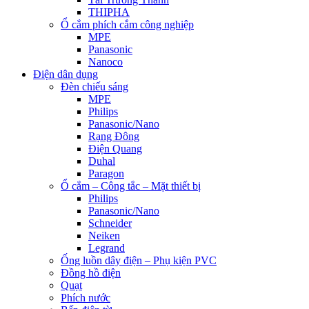
THIPHA
Ổ cắm phích cắm công nghiệp
MPE
Panasonic
Nanoco
Điện dân dụng
Đèn chiếu sáng
MPE
Philips
Panasonic/Nano
Rạng Đông
Điện Quang
Duhal
Paragon
Ổ cắm – Công tắc – Mặt thiết bị
Philips
Panasonic/Nano
Schneider
Neiken
Legrand
Ống luồn dây điện – Phụ kiện PVC
Đồng hồ điện
Quạt
Phích nước