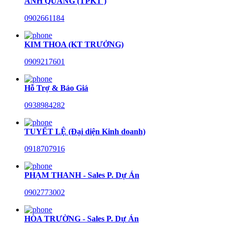
ANH QUANG (TPKT )
0902661184
KIM THOA (KT TRƯỞNG)
0909217601
Hỗ Trợ & Báo Giá
0938984282
TUYẾT LỆ (Đại diện Kinh doanh)
0918707916
PHẠM THANH - Sales P. Dự Án
0902773002
HÒA TRƯỜNG - Sales P. Dự Án