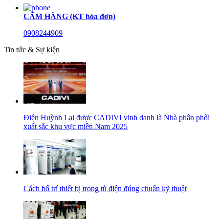
CẨM HẰNG (KT hóa đơn)
0908244909
Tin tức & Sự kiện
Điện Huỳnh Lai được CADIVI vinh danh là Nhà phân phối
xuất sắc khu vực miền Nam 2025
Cách bố trí thiết bị trong tủ điện đúng chuẩn kỹ thuật