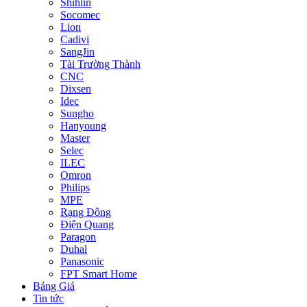
Shihlin
Socomec
Lion
Cadivi
SangJin
Tài Trường Thành
CNC
Dixsen
Idec
Sungho
Hanyoung
Master
Selec
ILEC
Omron
Philips
MPE
Rạng Đông
Điện Quang
Paragon
Duhal
Panasonic
FPT Smart Home
Bảng Giá
Tin tức