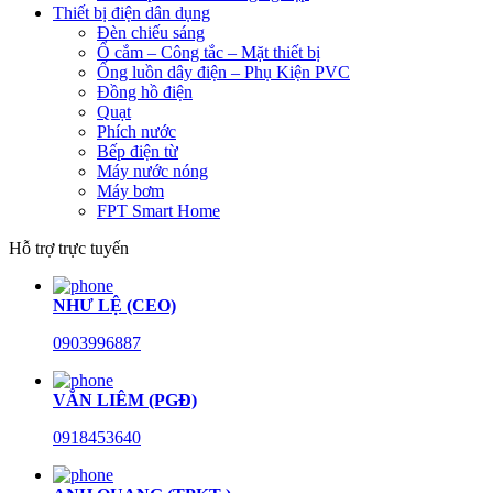
Thiết bị điện dân dụng
Đèn chiếu sáng
Ổ cắm – Công tắc – Mặt thiết bị
Ống luồn dây điện – Phụ Kiện PVC
Đồng hồ điện
Quạt
Phích nước
Bếp điện từ
Máy nước nóng
Máy bơm
FPT Smart Home
Hỗ trợ trực tuyến
NHƯ LỆ (CEO)
0903996887
VĂN LIÊM (PGĐ)
0918453640