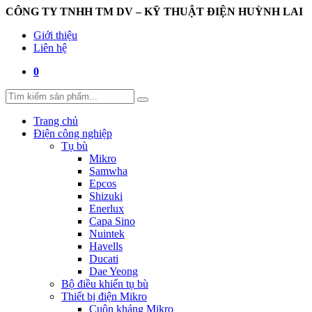
CÔNG TY TNHH TM DV – KỸ THUẬT ĐIỆN HUỲNH LAI
Giới thiệu
Liên hệ
0
Trang chủ
Điện công nghiệp
Tụ bù
Mikro
Samwha
Epcos
Shizuki
Enerlux
Capa Sino
Nuintek
Havells
Ducati
Dae Yeong
Bộ điều khiển tụ bù
Thiết bị điện Mikro
Cuộn kháng Mikro