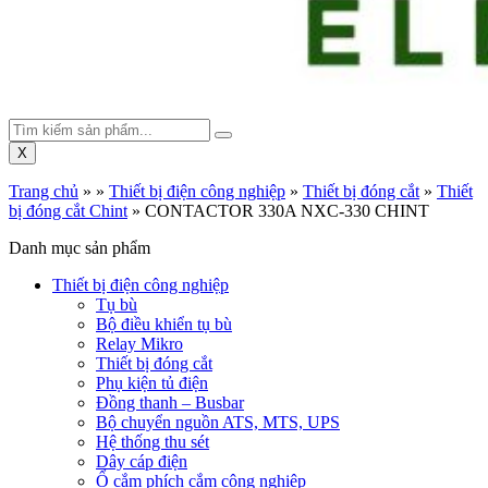
X
Trang chủ
»
»
Thiết bị điện công nghiệp
»
Thiết bị đóng cắt
»
Thiết
bị đóng cắt Chint
»
CONTACTOR 330A NXC-330 CHINT
Danh mục sản phẩm
Thiết bị điện công nghiệp
Tụ bù
Bộ điều khiển tụ bù
Relay Mikro
Thiết bị đóng cắt
Phụ kiện tủ điện
Đồng thanh – Busbar
Bộ chuyển nguồn ATS, MTS, UPS
Hệ thống thu sét
Dây cáp điện
Ổ cắm phích cắm công nghiệp