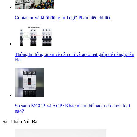
Contactor và khởi động từ là gì? Phân biệt chi tiết
Thông tin tổng quan về cầu chì và aptomat giúp dễ dàng phân
biệt
So sánh MCCB và ACB: Khác nhau thế nào, nên chọn loại
nào?
Sản Phẩm Nổi Bật