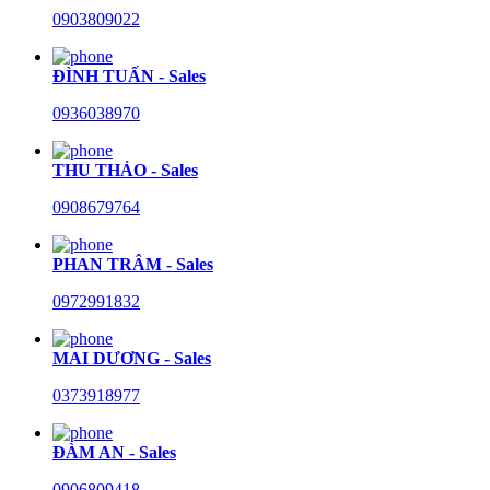
0903809022
ĐÌNH TUẤN - Sales
0936038970
THU THẢO - Sales
0908679764
PHAN TRÂM - Sales
0972991832
MAI DƯƠNG - Sales
0373918977
ĐÀM AN - Sales
0906809418