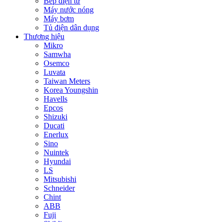
Bếp điện từ
Máy nước nóng
Máy bơm
Tủ điện dân dụng
Thương hiệu
Mikro
Samwha
Osemco
Luvata
Taiwan Meters
Korea Youngshin
Havells
Epcos
Shizuki
Ducati
Enerlux
Sino
Nuintek
Hyundai
LS
Mitsubishi
Schneider
Chint
ABB
Fuji