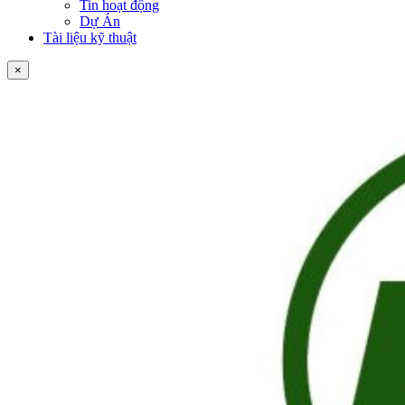
Tin hoạt động
Dự Án
Tài liệu kỹ thuật
×