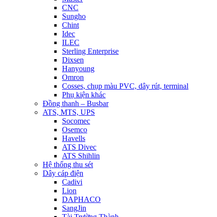
CNC
Sungho
Chint
Idec
ILEC
Sterling Enterprise
Dixsen
Hanyoung
Omron
Cosses, chụp màu PVC, dây rút, terminal
Phụ kiện khác
Đồng thanh – Busbar
ATS, MTS, UPS
Socomec
Osemco
Havells
ATS Divec
ATS Shihlin
Hệ thống thu sét
Dây cáp điện
Cadivi
Lion
DAPHACO
SangJin
Tài Trường Thành