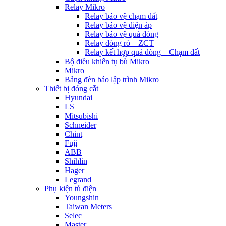
Relay Mikro
Relay bảo vệ chạm đất
Relay bảo vệ điện áp
Relay bảo vệ quá dòng
Relay dòng rò – ZCT
Relay kết hợp quá dòng – Chạm đất
Bộ điều khiển tụ bù Mikro
Mikro
Bảng đèn báo lập trình Mikro
Thiết bị đóng cắt
Hyundai
LS
Mitsubishi
Schneider
Chint
Fuji
ABB
Shihlin
Hager
Legrand
Phụ kiện tủ điện
Youngshin
Taiwan Meters
Selec
Master