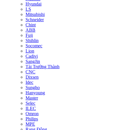
Hyundai
LS
Mitsubishi
Schneider
Chint
ABB
Fuji
Shihlin
Socomec
Lion
Cadivi
SangJin
Tài Trường Thành
CNC
Dixsen
Idec
Sungho
Hanyoung
Master
Selec
ILEC
Omron
Philips
MPE
Rạng Đông