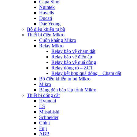
Capa Sino
Nuintek
Havells
Ducati
Dae Yeong
Bộ điều khiển tụ bù
Thiết bị điện Mikro
Cuộn kháng Mikro
Relay Mikro
Relay bảo vệ chạm đất
Relay bảo vệ điện áp
Relay bảo vệ quá dòng
Relay dòng rò – ZCT
Relay kết hợp quá dòng – Chạm đất
Bộ điều khiển tụ bù Mikro
Mikro
Bảng đèn báo lập trình Mikro
Thiết bị đóng cắt
Hyundai
LS
Mitsubishi
Schneider
Chint
Fuji
ABB