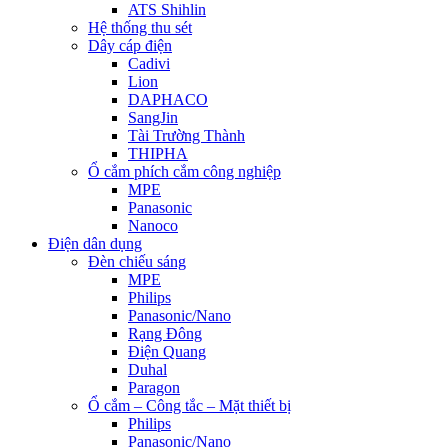
ATS Shihlin
Hệ thống thu sét
Dây cáp điện
Cadivi
Lion
DAPHACO
SangJin
Tài Trường Thành
THIPHA
Ổ cắm phích cắm công nghiệp
MPE
Panasonic
Nanoco
Điện dân dụng
Đèn chiếu sáng
MPE
Philips
Panasonic/Nano
Rạng Đông
Điện Quang
Duhal
Paragon
Ổ cắm – Công tắc – Mặt thiết bị
Philips
Panasonic/Nano