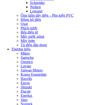
Schneider
Neiken
Legrand
Ống luồn dây điện – Phụ kiện PVC
Đồng hồ điện
Quạt
Phích nước
Bếp điện từ
Máy nước nóng
Máy bơm
Tủ điện dân dụng
Thương hiệu
Mikro
Samwha
Osemco
Luvata
Taiwan Meters
Korea Youngshin
Havells
Epcos
Shizuki
Ducati
Enerlux
Sino
Nuintek