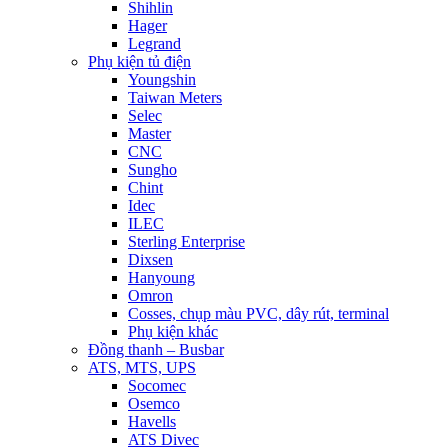
Shihlin
Hager
Legrand
Phụ kiện tủ điện
Youngshin
Taiwan Meters
Selec
Master
CNC
Sungho
Chint
Idec
ILEC
Sterling Enterprise
Dixsen
Hanyoung
Omron
Cosses, chụp màu PVC, dây rút, terminal
Phụ kiện khác
Đồng thanh – Busbar
ATS, MTS, UPS
Socomec
Osemco
Havells
ATS Divec