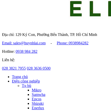
Địa chỉ: 129 Ký Con, Phường Bến Thành, TP. Hồ Chí Minh
Email: sales@huynhlai.com
-
Phone: 0938984282
Hotline:
0938 984 282
Liên hệ:
028 3821 7955
028 3636 0500
Trang chủ
Điện công nghiệp
Tụ bù
Mikro
Samwha
Epcos
Shizuki
Enerlux