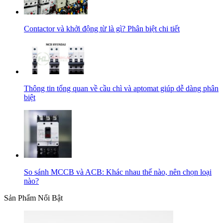
Contactor và khởi động từ là gì? Phân biệt chi tiết
Thông tin tổng quan về cầu chì và aptomat giúp dễ dàng phân
biệt
So sánh MCCB và ACB: Khác nhau thế nào, nên chọn loại
nào?
Sản Phẩm Nổi Bật