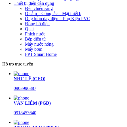
Thiết bị điện dân dụng
Đèn chiếu sáng
Ổ cắm – Công tắc – Mặt thiết bị
Ống luồn dây điện – Phụ Kiện PVC
Đồng hồ điện
Quạt
Phích nước
Bếp điện từ
Máy nước nóng
Máy bơm
FPT Smart Home
Hỗ trợ trực tuyến
NHƯ LỆ (CEO)
0903996887
VĂN LIÊM (PGĐ)
0918453640