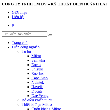
CÔNG TY TNHH TM DV – KỸ THUẬT ĐIỆN HUỲNH LAI
Giới thiệu
Liên hệ
0
Trang chủ
Điện công nghiệp
Tụ bù
Mikro
Samwha
Epcos
Shizuki
Enerlux
Capa Sino
Nuintek
Havells
Ducati
Dae Yeong
Bộ điều khiển tụ bù
Thiết bị điện Mikro
Cuộn kháng Mikro