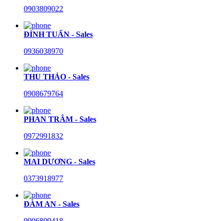
0903809022
ĐÌNH TUẤN - Sales
0936038970
THU THẢO - Sales
0908679764
PHAN TRÂM - Sales
0972991832
MAI DƯƠNG - Sales
0373918977
ĐÀM AN - Sales
0906809418