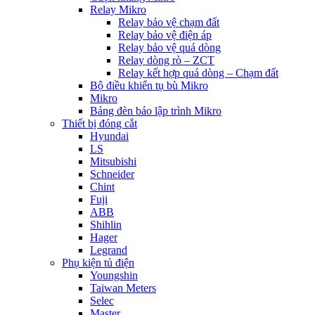
Relay Mikro
Relay bảo vệ chạm đất
Relay bảo vệ điện áp
Relay bảo vệ quá dòng
Relay dòng rò – ZCT
Relay kết hợp quá dòng – Chạm đất
Bộ điều khiển tụ bù Mikro
Mikro
Bảng đèn báo lập trình Mikro
Thiết bị đóng cắt
Hyundai
LS
Mitsubishi
Schneider
Chint
Fuji
ABB
Shihlin
Hager
Legrand
Phụ kiện tủ điện
Youngshin
Taiwan Meters
Selec
Master