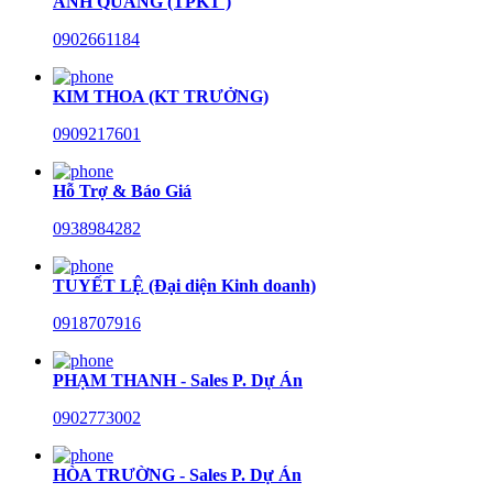
ANH QUANG (TPKT )
0902661184
KIM THOA (KT TRƯỞNG)
0909217601
Hỗ Trợ & Báo Giá
0938984282
TUYẾT LỆ (Đại diện Kinh doanh)
0918707916
PHẠM THANH - Sales P. Dự Án
0902773002
HÒA TRƯỜNG - Sales P. Dự Án