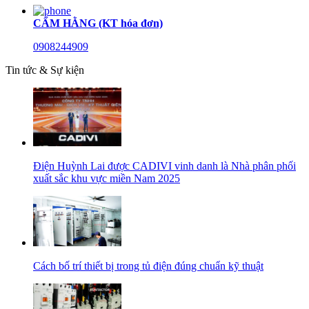
CẨM HẰNG (KT hóa đơn)
0908244909
Tin tức & Sự kiện
Điện Huỳnh Lai được CADIVI vinh danh là Nhà phân phối
xuất sắc khu vực miền Nam 2025
Cách bố trí thiết bị trong tủ điện đúng chuẩn kỹ thuật