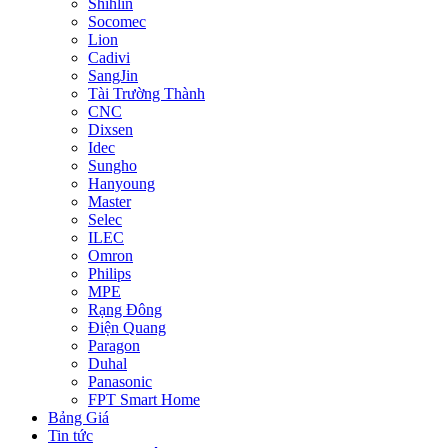
Shihlin
Socomec
Lion
Cadivi
SangJin
Tài Trường Thành
CNC
Dixsen
Idec
Sungho
Hanyoung
Master
Selec
ILEC
Omron
Philips
MPE
Rạng Đông
Điện Quang
Paragon
Duhal
Panasonic
FPT Smart Home
Bảng Giá
Tin tức