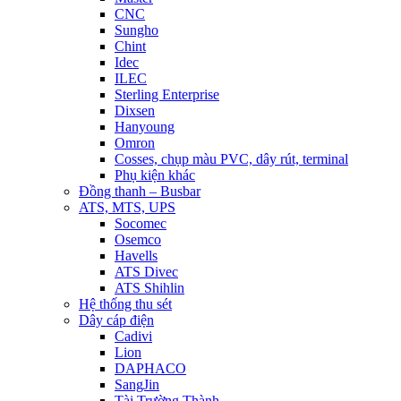
CNC
Sungho
Chint
Idec
ILEC
Sterling Enterprise
Dixsen
Hanyoung
Omron
Cosses, chụp màu PVC, dây rút, terminal
Phụ kiện khác
Đồng thanh – Busbar
ATS, MTS, UPS
Socomec
Osemco
Havells
ATS Divec
ATS Shihlin
Hệ thống thu sét
Dây cáp điện
Cadivi
Lion
DAPHACO
SangJin
Tài Trường Thành