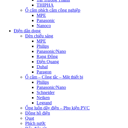
THIPHA
Ổ cắm phích cắm công nghiệp
MPE
Panasonic
Nanoco
Điện dân dụng
Đèn chiếu sáng
MPE
Philips
Panasonic/Nano
Rạng Đông
Điện Quang
Duhal
Paragon
Ổ cắm – Công tắc – Mặt thiết bị
Philips
Panasonic/Nano
Schneider
Neiken
Legrand
Ống luồn dây điện – Phụ kiện PVC
Đồng hồ điện
Quạt
Phích nước