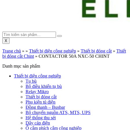
X
Trang chủ
»
»
Thiết bị điện công nghiệp
»
Thiết bị đóng cắt
»
Thiết
bị đóng cắt Chint
»
CONTACTOR 50A NXC-50 CHINT
Danh mục sản phẩm
Thiết bị điện công nghiệp
Tụ bù
Bộ điều khiển tụ bù
Relay Mikro
Thiết bị đóng cắt
Phụ kiện tủ điện
Đồng thanh – Busbar
Bộ chuyển nguồn ATS, MTS, UPS
Hệ thống thu sét
Dây cáp điện
Ổ cắm phích cắm công nghiệp