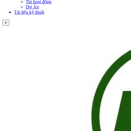
Tin hoạt động
Dự Án
Tài liệu kỹ thuật
×