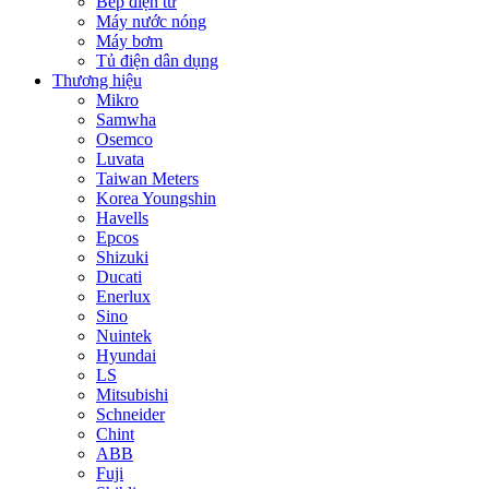
Bếp điện từ
Máy nước nóng
Máy bơm
Tủ điện dân dụng
Thương hiệu
Mikro
Samwha
Osemco
Luvata
Taiwan Meters
Korea Youngshin
Havells
Epcos
Shizuki
Ducati
Enerlux
Sino
Nuintek
Hyundai
LS
Mitsubishi
Schneider
Chint
ABB
Fuji