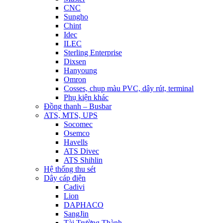
CNC
Sungho
Chint
Idec
ILEC
Sterling Enterprise
Dixsen
Hanyoung
Omron
Cosses, chụp màu PVC, dây rút, terminal
Phụ kiện khác
Đồng thanh – Busbar
ATS, MTS, UPS
Socomec
Osemco
Havells
ATS Divec
ATS Shihlin
Hệ thống thu sét
Dây cáp điện
Cadivi
Lion
DAPHACO
SangJin
Tài Trường Thành