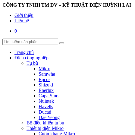
CÔNG TY TNHH TM DV – KỸ THUẬT ĐIỆN HUỲNH LAI
Giới thiệu
Liên hệ
0
Trang chủ
Điện công nghiệp
Tụ bù
Mikro
Samwha
Epcos
Shizuki
Enerlux
Capa Sino
Nuintek
Havells
Ducati
Dae Yeong
Bộ điều khiển tụ bù
Thiết bị điện Mikro
Cuộn kháng Mikro