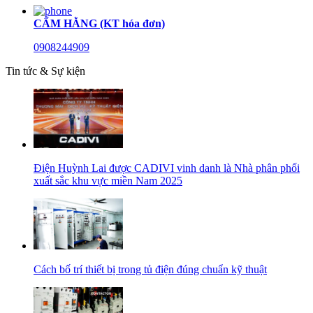
CẨM HẰNG (KT hóa đơn)
0908244909
Tin tức & Sự kiện
Điện Huỳnh Lai được CADIVI vinh danh là Nhà phân phối
xuất sắc khu vực miền Nam 2025
Cách bố trí thiết bị trong tủ điện đúng chuẩn kỹ thuật