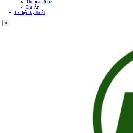
Tin hoạt động
Dự Án
Tài liệu kỹ thuật
×