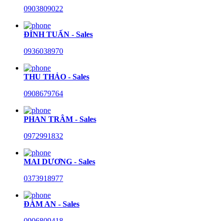
0903809022
ĐÌNH TUẤN - Sales
0936038970
THU THẢO - Sales
0908679764
PHAN TRÂM - Sales
0972991832
MAI DƯƠNG - Sales
0373918977
ĐÀM AN - Sales
0906809418