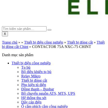
X
Trang chủ
»
»
Thiết bị điện công nghiệp
»
Thiết bị đóng cắt
»
Thiết
bị đóng cắt Chint
»
CONTACTOR 75A NXC-75 CHINT
Danh mục sản phẩm
Thiết bị điện công nghiệp
Tụ bù
Bộ điều khiển tụ bù
Relay Mikro
Thiết bị đóng cắt
Phụ kiện tủ điện
Đồng thanh – Busbar
Bộ chuyển nguồn ATS, MTS, UPS
Hệ thống thu sét
Dây cáp điện
Ổ cắm phích cắm công nghiệp