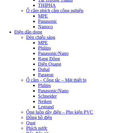
THIPHA
Ổ cắm phích cắm công nghiệp
MPE
Panasonic
Nanoco
Điện dân dụng
Đèn chiếu sáng
MPE
Philips
Panasonic/Nano
Rạng Đông
Điện Quang
Duhal
Paragon
Ổ cắm – Công tắc – Mặt thiết bị
Philips
Panasonic/Nano
Schneider
Neiken
Legrand
Ống luồn dây điện – Phụ kiện PVC
Đồng hồ điện
Quạt
Phích nước