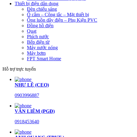
Thiết bị điện dân dụng
Đèn chiếu sáng
Ổ cắm – Công tắc – Mặt thiết bị
Ống luồn dây điện – Phụ Kiện PVC
Đồng hồ điện
Quạt
Phích nước
Bếp điện từ
Máy nước nóng
Máy bơm
FPT Smart Home
Hỗ trợ trực tuyến
NHƯ LỆ (CEO)
0903996887
VĂN LIÊM (PGĐ)
0918453640