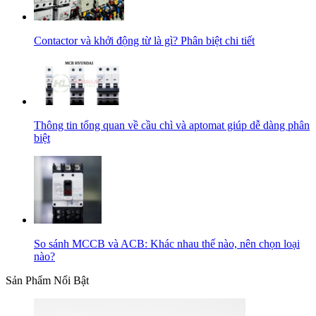
Contactor và khởi động từ là gì? Phân biệt chi tiết
Thông tin tổng quan về cầu chì và aptomat giúp dễ dàng phân
biệt
So sánh MCCB và ACB: Khác nhau thế nào, nên chọn loại
nào?
Sản Phẩm Nổi Bật