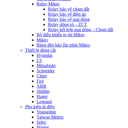
Relay Mikro
Relay bảo vệ chạm đất
Relay bảo vệ điện áp
Relay bảo vệ quá dòng
Relay dòng rò – ZCT
Relay kết hợp quá dòng – Chạm đất
Bộ điều khiển tụ bù Mikro
Mikro
Bảng đèn báo lập trình Mikro
Thiết bị đóng cắt
Hyundai
LS
Mitsubishi
Schneider
Chint
Fuji
ABB
Shihlin
Hager
Legrand
Phụ kiện tủ điện
Youngshin
Taiwan Meters
Selec
Master