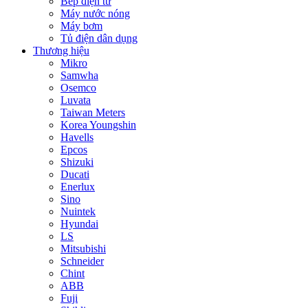
Bếp điện từ
Máy nước nóng
Máy bơm
Tủ điện dân dụng
Thương hiệu
Mikro
Samwha
Osemco
Luvata
Taiwan Meters
Korea Youngshin
Havells
Epcos
Shizuki
Ducati
Enerlux
Sino
Nuintek
Hyundai
LS
Mitsubishi
Schneider
Chint
ABB
Fuji