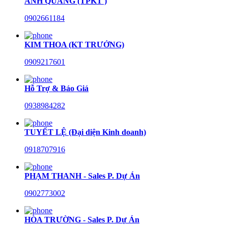
ANH QUANG (TPKT )
0902661184
KIM THOA (KT TRƯỞNG)
0909217601
Hỗ Trợ & Báo Giá
0938984282
TUYẾT LỆ (Đại diện Kinh doanh)
0918707916
PHẠM THANH - Sales P. Dự Án
0902773002
HÒA TRƯỜNG - Sales P. Dự Án