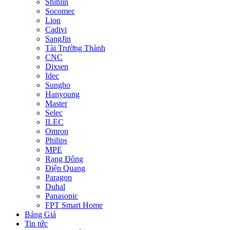
Shihlin
Socomec
Lion
Cadivi
SangJin
Tài Trường Thành
CNC
Dixsen
Idec
Sungho
Hanyoung
Master
Selec
ILEC
Omron
Philips
MPE
Rạng Đông
Điện Quang
Paragon
Duhal
Panasonic
FPT Smart Home
Bảng Giá
Tin tức