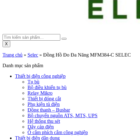
X
Trang chủ
»
Selec
»
Đồng Hồ Đo Đa Năng MFM384-C SELEC
Danh mục sản phẩm
Thiết bị điện công nghiệp
Tụ bù
Bộ điều khiển tụ bù
Relay Mikro
Thiết bị đóng cắt
Phụ kiện tủ điện
Đồng thanh – Busbar
Bộ chuyển nguồn ATS, MTS, UPS
Hệ thống thu sét
Dây cáp điện
Ổ cắm phích cắm công nghiệp
Thiết bị điện dân dụng