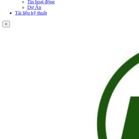
Tin hoạt động
Dự Án
Tài liệu kỹ thuật
×