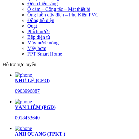
Đèn chiếu sáng
Ổ cắm – Công tắc – Mặt thiết bị
Ống luồn dây điện – Phụ Kiện PVC
Đồng hồ điện
Quạt
Phích nước
Bếp điện từ
Máy nước nóng
Máy bơm
FPT Smart Home
Hỗ trợ trực tuyến
NHƯ LỆ (CEO)
0903996887
VĂN LIÊM (PGĐ)
0918453640
ANH QUANG (TPKT )