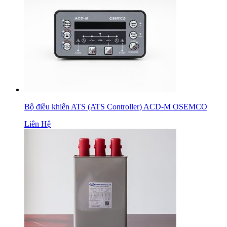
Bộ điều khiển ATS (ATS Controller) ACD-M OSEMCO
Liên Hệ