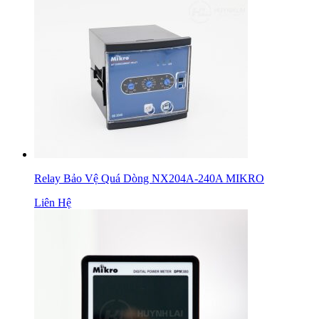
Relay Bảo Vệ Quá Dòng NX204A-240A MIKRO
Liên Hệ