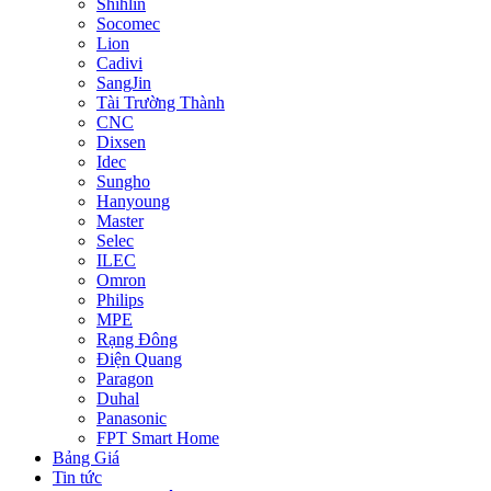
Shihlin
Socomec
Lion
Cadivi
SangJin
Tài Trường Thành
CNC
Dixsen
Idec
Sungho
Hanyoung
Master
Selec
ILEC
Omron
Philips
MPE
Rạng Đông
Điện Quang
Paragon
Duhal
Panasonic
FPT Smart Home
Bảng Giá
Tin tức