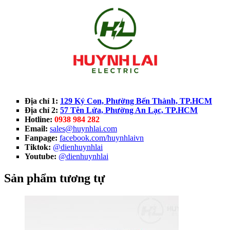
Địa chỉ 1:
129 Ký Con, Phường Bến Thành, TP.HCM
Địa chỉ 2:
57 Tên Lửa, Phường An Lạc, TP.HCM
Hotline:
0938 984 282
Email:
sales@huynhlai.com
Fanpage:
facebook.com/huynhlaivn
Tiktok:
@dienhuynhlai
Youtube:
@dienhuynhlai
Sản phẩm tương tự