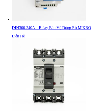
DIN300-240A – Relay Bảo Vệ Dòng Rò MIKRO
Liên Hệ