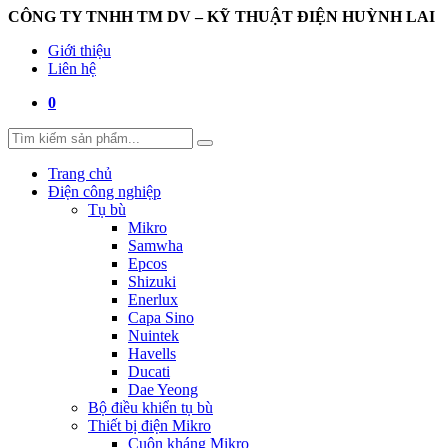
CÔNG TY TNHH TM DV – KỸ THUẬT ĐIỆN HUỲNH LAI
Giới thiệu
Liên hệ
0
Trang chủ
Điện công nghiệp
Tụ bù
Mikro
Samwha
Epcos
Shizuki
Enerlux
Capa Sino
Nuintek
Havells
Ducati
Dae Yeong
Bộ điều khiển tụ bù
Thiết bị điện Mikro
Cuộn kháng Mikro