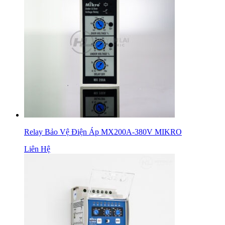
Relay Bảo Vệ Điện Áp MX200A-380V MIKRO
Liên Hệ