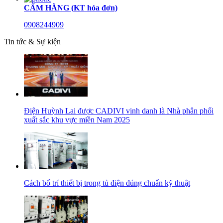
CẨM HẰNG (KT hóa đơn)
0908244909
Tin tức & Sự kiện
Điện Huỳnh Lai được CADIVI vinh danh là Nhà phân phối
xuất sắc khu vực miền Nam 2025
Cách bố trí thiết bị trong tủ điện đúng chuẩn kỹ thuật