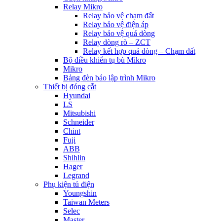
Relay Mikro
Relay bảo vệ chạm đất
Relay bảo vệ điện áp
Relay bảo vệ quá dòng
Relay dòng rò – ZCT
Relay kết hợp quá dòng – Chạm đất
Bộ điều khiển tụ bù Mikro
Mikro
Bảng đèn báo lập trình Mikro
Thiết bị đóng cắt
Hyundai
LS
Mitsubishi
Schneider
Chint
Fuji
ABB
Shihlin
Hager
Legrand
Phụ kiện tủ điện
Youngshin
Taiwan Meters
Selec
Master