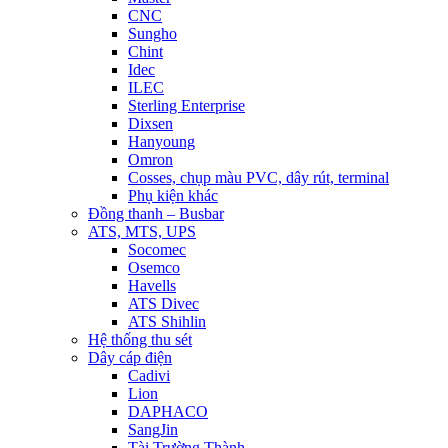
CNC
Sungho
Chint
Idec
ILEC
Sterling Enterprise
Dixsen
Hanyoung
Omron
Cosses, chụp màu PVC, dây rút, terminal
Phụ kiện khác
Đồng thanh – Busbar
ATS, MTS, UPS
Socomec
Osemco
Havells
ATS Divec
ATS Shihlin
Hệ thống thu sét
Dây cáp điện
Cadivi
Lion
DAPHACO
SangJin
Tài Trường Thành