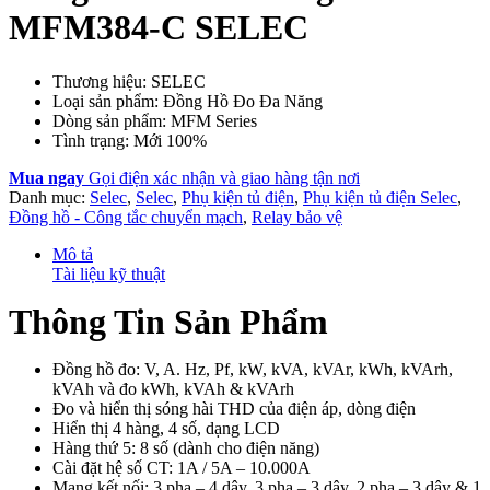
MFM384-C SELEC
Thương hiệu: SELEC
Loại sản phẩm: Đồng Hồ Đo Đa Năng
Dòng sản phẩm: MFM Series
Tình trạng: Mới 100%
Mua ngay
Gọi điện xác nhận và giao hàng tận nơi
Danh mục:
Selec
,
Selec
,
Phụ kiện tủ điện
,
Phụ kiện tủ điện Selec
,
Đồng hồ - Công tắc chuyển mạch
,
Relay bảo vệ
Mô tả
Tài liệu kỹ thuật
Thông Tin Sản Phẩm
Đồng hồ đo: V, A. Hz, Pf, kW, kVA, kVAr, kWh, kVArh,
kVAh và đo kWh, kVAh & kVArh
Đo và hiển thị sóng hài THD của điện áp, dòng điện
Hiển thị 4 hàng, 4 số, dạng LCD
Hàng thứ 5: 8 số (dành cho điện năng)
Cài đặt hệ số CT: 1A / 5A – 10.000A
Mạng kết nối: 3 pha – 4 dây, 3 pha – 3 dây, 2 pha – 3 dây & 1