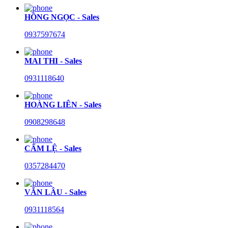
HỒNG NGỌC - Sales
0937597674
MAI THI - Sales
0931118640
HOÀNG LIÊN - Sales
0908298648
CẨM LỆ - Sales
0357284470
VĂN LÂU - Sales
0931118564