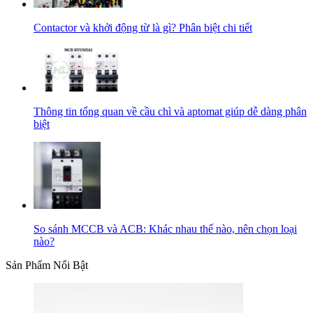
Contactor và khởi động từ là gì? Phân biệt chi tiết
Thông tin tổng quan về cầu chì và aptomat giúp dễ dàng phân
biệt
So sánh MCCB và ACB: Khác nhau thế nào, nên chọn loại
nào?
Sản Phẩm Nổi Bật