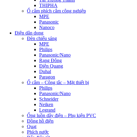
THIPHA
Ổ cắm phích cắm công nghiệp
MPE
Panasonic
Nanoco
Điện dân dụng
Đèn chiếu sáng
MPE
Philips
Panasonic/Nano
Rạng Đông
Điện Quang
Duhal
Paragon
Ổ cắm – Công tắc – Mặt thiết bị
Philips
Panasonic/Nano
Schneider
Neiken
Legrand
Ống luồn dây điện – Phụ kiện PVC
Đồng hồ điện
Quạt
Phích nước