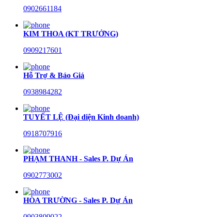
0902661184
KIM THOA (KT TRƯỞNG)
0909217601
Hỗ Trợ & Báo Giá
0938984282
TUYẾT LỆ (Đại diện Kinh doanh)
0918707916
PHẠM THANH - Sales P. Dự Án
0902773002
HÒA TRƯỜNG - Sales P. Dự Án
0903809022