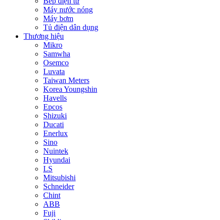
Bếp điện từ
Máy nước nóng
Máy bơm
Tủ điện dân dụng
Thương hiệu
Mikro
Samwha
Osemco
Luvata
Taiwan Meters
Korea Youngshin
Havells
Epcos
Shizuki
Ducati
Enerlux
Sino
Nuintek
Hyundai
LS
Mitsubishi
Schneider
Chint
ABB
Fuji