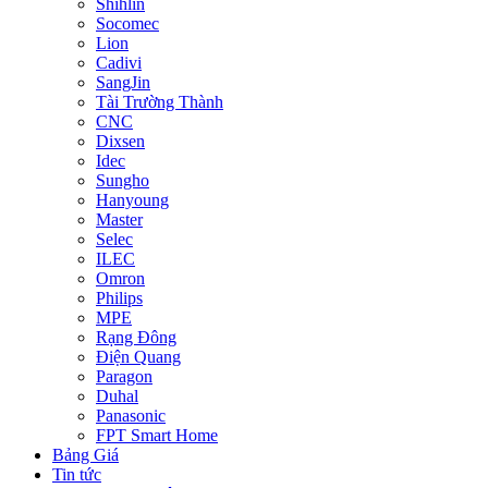
Shihlin
Socomec
Lion
Cadivi
SangJin
Tài Trường Thành
CNC
Dixsen
Idec
Sungho
Hanyoung
Master
Selec
ILEC
Omron
Philips
MPE
Rạng Đông
Điện Quang
Paragon
Duhal
Panasonic
FPT Smart Home
Bảng Giá
Tin tức