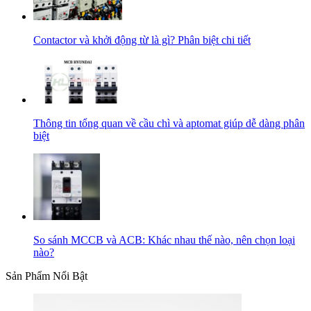
Contactor và khởi động từ là gì? Phân biệt chi tiết
Thông tin tổng quan về cầu chì và aptomat giúp dễ dàng phân
biệt
So sánh MCCB và ACB: Khác nhau thế nào, nên chọn loại
nào?
Sản Phẩm Nổi Bật