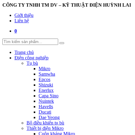
CÔNG TY TNHH TM DV – KỸ THUẬT ĐIỆN HUỲNH LAI
Giới thiệu
Liên hệ
0
Trang chủ
Điện công nghiệp
Tụ bù
Mikro
Samwha
Epcos
Shizuki
Enerlux
Capa Sino
Nuintek
Havells
Ducati
Dae Yeong
Bộ điều khiển tụ bù
Thiết bị điện Mikro
Cuộn kháng Mikro