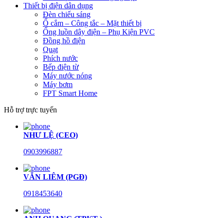
Thiết bị điện dân dụng
Đèn chiếu sáng
Ổ cắm – Công tắc – Mặt thiết bị
Ống luồn dây điện – Phụ Kiện PVC
Đồng hồ điện
Quạt
Phích nước
Bếp điện từ
Máy nước nóng
Máy bơm
FPT Smart Home
Hỗ trợ trực tuyến
NHƯ LỆ (CEO)
0903996887
VĂN LIÊM (PGĐ)
0918453640