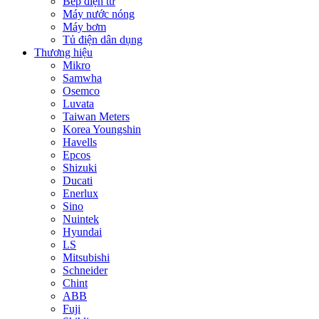
Bếp điện từ
Máy nước nóng
Máy bơm
Tủ điện dân dụng
Thương hiệu
Mikro
Samwha
Osemco
Luvata
Taiwan Meters
Korea Youngshin
Havells
Epcos
Shizuki
Ducati
Enerlux
Sino
Nuintek
Hyundai
LS
Mitsubishi
Schneider
Chint
ABB
Fuji