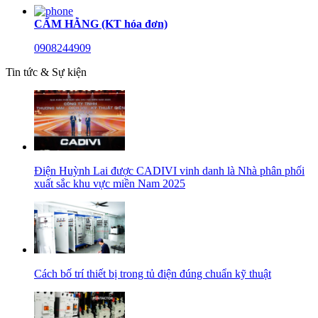
CẨM HẰNG (KT hóa đơn)
0908244909
Tin tức & Sự kiện
Điện Huỳnh Lai được CADIVI vinh danh là Nhà phân phối
xuất sắc khu vực miền Nam 2025
Cách bố trí thiết bị trong tủ điện đúng chuẩn kỹ thuật