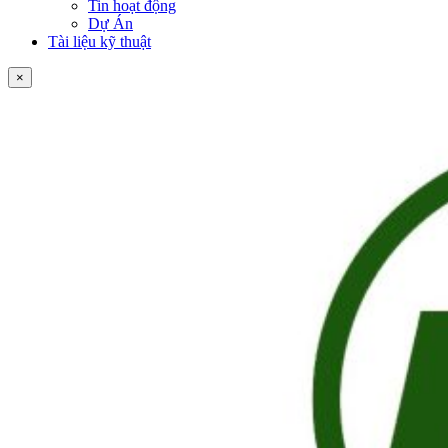
Tin hoạt động
Dự Án
Tài liệu kỹ thuật
×