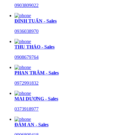
0903809022
ĐÌNH TUẤN - Sales
0936038970
THU THẢO - Sales
0908679764
PHAN TRÂM - Sales
0972991832
MAI DƯƠNG - Sales
0373918977
ĐÀM AN - Sales
0906809418