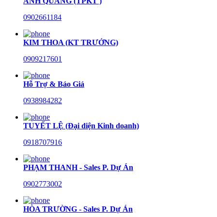
ANH QUANG (TPKT )
0902661184
KIM THOA (KT TRƯỞNG)
0909217601
Hỗ Trợ & Báo Giá
0938984282
TUYẾT LỆ (Đại diện Kinh doanh)
0918707916
PHẠM THANH - Sales P. Dự Án
0902773002
HÒA TRƯỜNG - Sales P. Dự Án