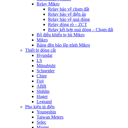
Relay Mikro
Relay bảo vệ chạm đất
Relay bảo vệ điện áp
Relay bảo vệ quá dòng
Relay dòng rò – ZCT
Relay kết hợp quá dòng – Chạm đất
Bộ điều khiển tụ bù Mikro
Mikro
Bảng đèn báo lập trình Mikro
Thiết bị đóng cắt
Hyundai
LS
Mitsubishi
Schneider
Chint
Fuji
ABB
Shihlin
Hager
Legrand
Phụ kiện tủ điện
Youngshin
Taiwan Meters
Selec
Master