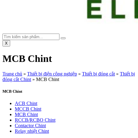
X
MCB Chint
Trang chủ
»
Thiết bị điện công nghiệp
»
Thiết bị đóng cắt
»
Thiết bị
đóng cắt Chint
»
MCB Chint
MCB Chint
ACB Chint
MCCB Chint
MCB Chint
RCCB/RCBO Chint
Contactor Chint
Relay nhiệt Chint