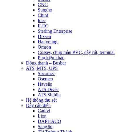
CNC
Sungho
Chint
Idec
ILEC
Sterling Enterprise
Dixsen
Hanyoung
Omron
Cosses, chụp màu PVC, dây rút, terminal
Phụ kiện khác
Đồng thanh – Busbar
ATS, MTS, UPS
Socomec
Osemco
Havells
ATS Divec
ATS Shihlin
Hệ thống thu sét
Dây cáp điện
Cadivi
Lion
DAPHACO
SangJin
Tài Trường Thành