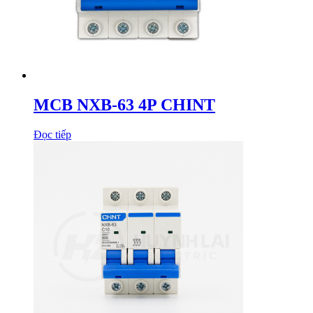
MCB NXB-63 4P CHINT
Đọc tiếp