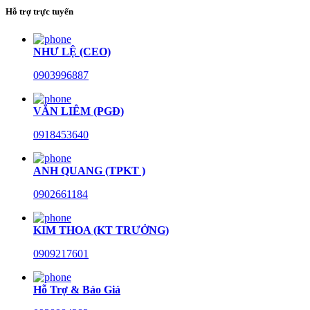
Hỗ trợ trực tuyến
NHƯ LỆ (CEO)
0903996887
VĂN LIÊM (PGĐ)
0918453640
ANH QUANG (TPKT )
0902661184
KIM THOA (KT TRƯỞNG)
0909217601
Hỗ Trợ & Báo Giá