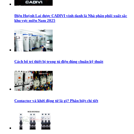
Điện Huỳnh Lai được CADIVI vinh danh là Nhà phân phối xuất sắc
khu vực miền Nam 2025
Cách bố trí thiết bị trong tủ điện đúng chuẩn kỹ thuật
Contactor và khởi động từ là gì? Phân biệt chi tiết