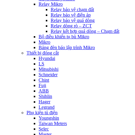
Relay Mikro
Relay bảo vệ chạm đất
Relay bảo vệ điện áp
Relay bảo vệ quá dòng
Relay dòng rò – ZCT
Relay kết hợp quá dòng – Chạm đất
Bộ điều khiển tụ bù Mikro
Mikro
Bảng đèn báo lập trình Mikro
Thiết bị đóng cắt
Hyundai
LS
Mitsubishi
Schneider
Chint
Fuji
ABB
Shihlin
Hager
Legrand
Phụ kiện tủ điện
Youngshin
Taiwan Meters
Selec
Master