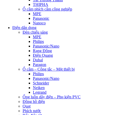
THIPHA
Ổ cắm phích cắm công nghiệp
MPE
Panasonic
Nanoco
Điện dân dụng
Đèn chiếu sáng
MPE
Philips
Panasonic/Nano
Rạng Đông
Điện Quang
Duhal
Paragon
Ổ cắm – Công tắc – Mặt thiết bị
Philips
Panasonic/Nano
Schneider
Neiken
Legrand
Ống luồn dây điện – Phụ kiện PVC
Đồng hồ điện
Quạt
Phích nước