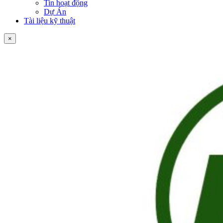
Tin hoạt động
Dự Án
Tài liệu kỹ thuật
×