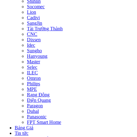
Shihlin
Socomec
Lion
Cadivi
SangJin
Tài Trường Thành
CNC
Dixsen
Idec
Sungho
Hanyoung
Master
Selec
ILEC
Omron
Philips
MPE
Rạng Đông
Điện Quang
Paragon
Duhal
Panasonic
FPT Smart Home
Bảng Giá
Tin tức