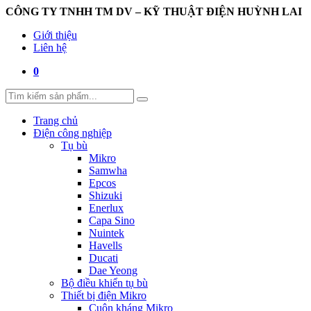
CÔNG TY TNHH TM DV – KỸ THUẬT ĐIỆN HUỲNH LAI
Giới thiệu
Liên hệ
0
Trang chủ
Điện công nghiệp
Tụ bù
Mikro
Samwha
Epcos
Shizuki
Enerlux
Capa Sino
Nuintek
Havells
Ducati
Dae Yeong
Bộ điều khiển tụ bù
Thiết bị điện Mikro
Cuộn kháng Mikro