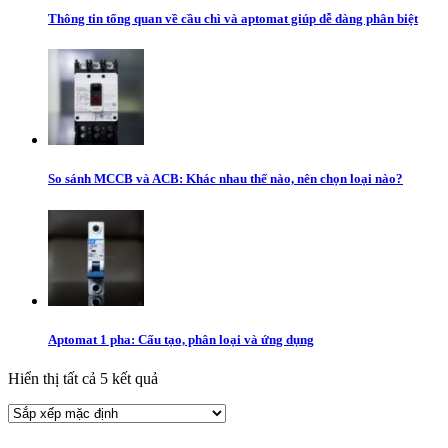
Thông tin tổng quan về cầu chì và aptomat giúp dễ dàng phân biệt
So sánh MCCB và ACB: Khác nhau thế nào, nên chọn loại nào?
Aptomat 1 pha: Cấu tạo, phân loại và ứng dụng
Hiển thị tất cả 5 kết quả