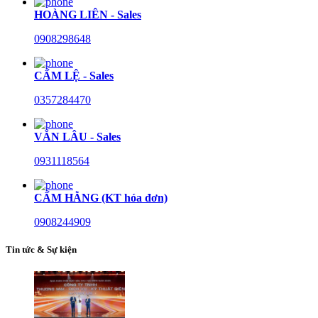
HOÀNG LIÊN - Sales
0908298648
CẨM LỆ - Sales
0357284470
VĂN LÂU - Sales
0931118564
CẨM HẰNG (KT hóa đơn)
0908244909
Tin tức & Sự kiện