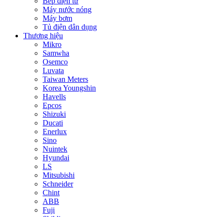
Bếp điện từ
Máy nước nóng
Máy bơm
Tủ điện dân dụng
Thương hiệu
Mikro
Samwha
Osemco
Luvata
Taiwan Meters
Korea Youngshin
Havells
Epcos
Shizuki
Ducati
Enerlux
Sino
Nuintek
Hyundai
LS
Mitsubishi
Schneider
Chint
ABB
Fuji