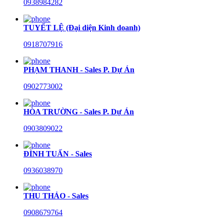
0938984282
TUYẾT LỆ (Đại diện Kinh doanh)
0918707916
PHẠM THANH - Sales P. Dự Án
0902773002
HÒA TRƯỜNG - Sales P. Dự Án
0903809022
ĐÌNH TUẤN - Sales
0936038970
THU THẢO - Sales
0908679764