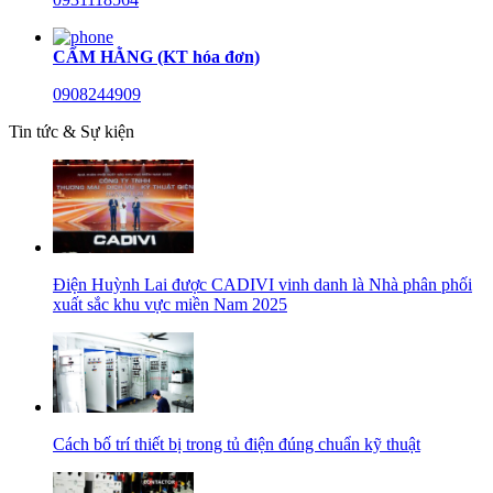
CẨM HẰNG (KT hóa đơn)
0908244909
Tin tức & Sự kiện
Điện Huỳnh Lai được CADIVI vinh danh là Nhà phân phối
xuất sắc khu vực miền Nam 2025
Cách bố trí thiết bị trong tủ điện đúng chuẩn kỹ thuật