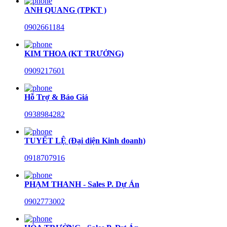
ANH QUANG (TPKT )
0902661184
KIM THOA (KT TRƯỞNG)
0909217601
Hỗ Trợ & Báo Giá
0938984282
TUYẾT LỆ (Đại diện Kinh doanh)
0918707916
PHẠM THANH - Sales P. Dự Án
0902773002