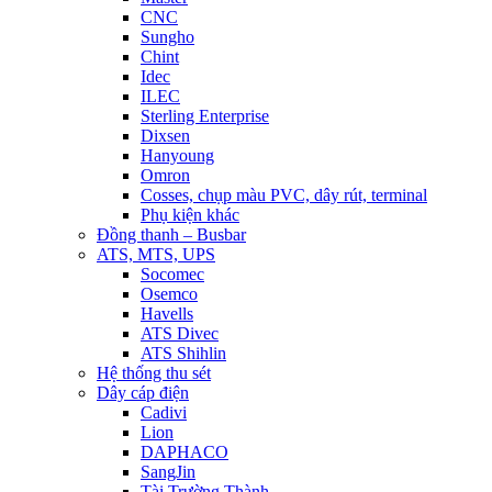
CNC
Sungho
Chint
Idec
ILEC
Sterling Enterprise
Dixsen
Hanyoung
Omron
Cosses, chụp màu PVC, dây rút, terminal
Phụ kiện khác
Đồng thanh – Busbar
ATS, MTS, UPS
Socomec
Osemco
Havells
ATS Divec
ATS Shihlin
Hệ thống thu sét
Dây cáp điện
Cadivi
Lion
DAPHACO
SangJin
Tài Trường Thành