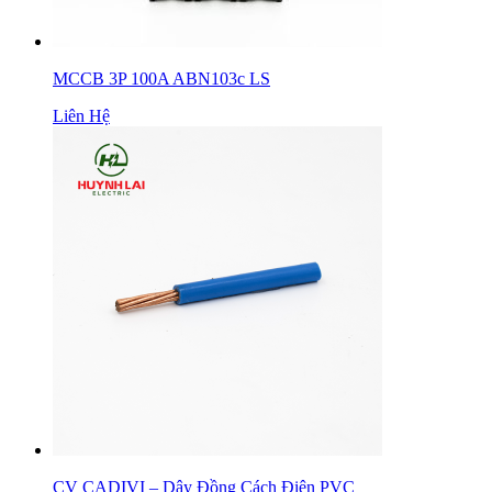
MCCB 3P 100A ABN103c LS
Liên Hệ
CV CADIVI – Dây Đồng Cách Điện PVC