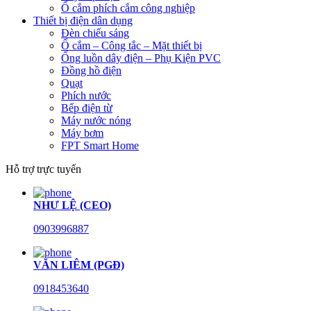
Ổ cắm phích cắm công nghiệp
Thiết bị điện dân dụng
Đèn chiếu sáng
Ổ cắm – Công tắc – Mặt thiết bị
Ống luồn dây điện – Phụ Kiện PVC
Đồng hồ điện
Quạt
Phích nước
Bếp điện từ
Máy nước nóng
Máy bơm
FPT Smart Home
Hỗ trợ trực tuyến
NHƯ LỆ (CEO)
0903996887
VĂN LIÊM (PGĐ)
0918453640