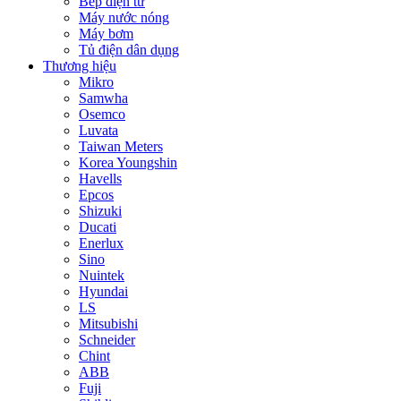
Bếp điện từ
Máy nước nóng
Máy bơm
Tủ điện dân dụng
Thương hiệu
Mikro
Samwha
Osemco
Luvata
Taiwan Meters
Korea Youngshin
Havells
Epcos
Shizuki
Ducati
Enerlux
Sino
Nuintek
Hyundai
LS
Mitsubishi
Schneider
Chint
ABB
Fuji