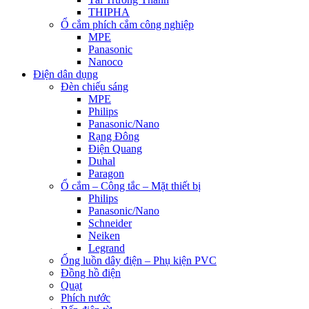
THIPHA
Ổ cắm phích cắm công nghiệp
MPE
Panasonic
Nanoco
Điện dân dụng
Đèn chiếu sáng
MPE
Philips
Panasonic/Nano
Rạng Đông
Điện Quang
Duhal
Paragon
Ổ cắm – Công tắc – Mặt thiết bị
Philips
Panasonic/Nano
Schneider
Neiken
Legrand
Ống luồn dây điện – Phụ kiện PVC
Đồng hồ điện
Quạt
Phích nước