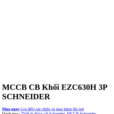
MCCB CB Khối EZC630H 3P
SCHNEIDER
Mua ngay
Gọi điện xác nhận và giao hàng tận nơi
Danh mục:
Thiết bị đóng cắt Schneider
,
MCCB Schneider