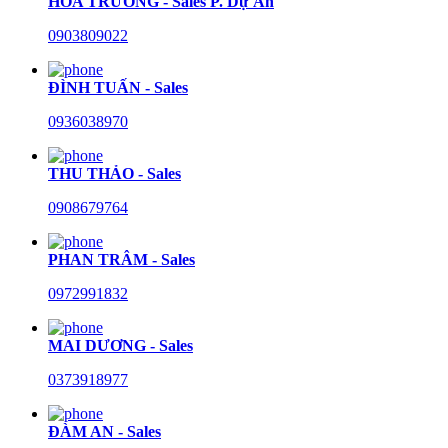
HÒA TRƯỜNG - Sales P. Dự Án
0903809022
ĐÌNH TUẤN - Sales
0936038970
THU THẢO - Sales
0908679764
PHAN TRÂM - Sales
0972991832
MAI DƯƠNG - Sales
0373918977
ĐÀM AN - Sales