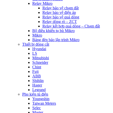
Relay Mikro
Relay bảo vệ chạm đất
Relay bảo vệ điện áp
Relay bảo vệ quá dòng
Relay dòng rò – ZCT
Relay kết hợp quá dòng – Chạm đất
Bộ điều khiển tụ bù Mikro
Mikro
Bảng đèn báo lập trình Mikro
Thiết bị đóng cắt
Hyundai
LS
Mitsubishi
Schneider
Chint
Fuji
ABB
Shihlin
Hager
Legrand
Phụ kiện tủ điện
Youngshin
Taiwan Meters
Selec
Master