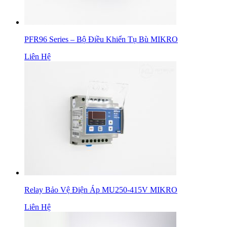
PFR96 Series – Bộ Điều Khiển Tụ Bù MIKRO
Liên Hệ
Relay Bảo Vệ Điện Áp MU250-415V MIKRO
Liên Hệ