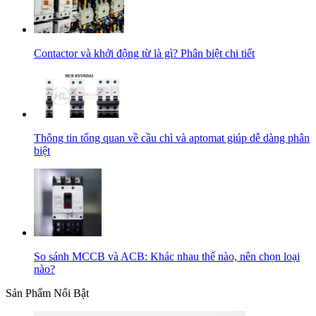
Contactor và khởi động từ là gì? Phân biệt chi tiết
Thông tin tổng quan về cầu chì và aptomat giúp dễ dàng phân
biệt
So sánh MCCB và ACB: Khác nhau thế nào, nên chọn loại
nào?
Sản Phẩm Nổi Bật