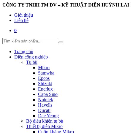
CÔNG TY TNHH TM DV – KỸ THUẬT ĐIỆN HUỲNH LAI
Giới thiệu
Liên hệ
0
Trang chủ
Điện công nghiệp
Tụ bù
Mikro
Samwha
Epcos
Shizuki
Enerlux
Capa Sino
Nuintek
Havells
Ducati
Dae Yeong
Bộ điều khiển tụ bù
Thiết bị điện Mikro
Cuộn kháng Mikro