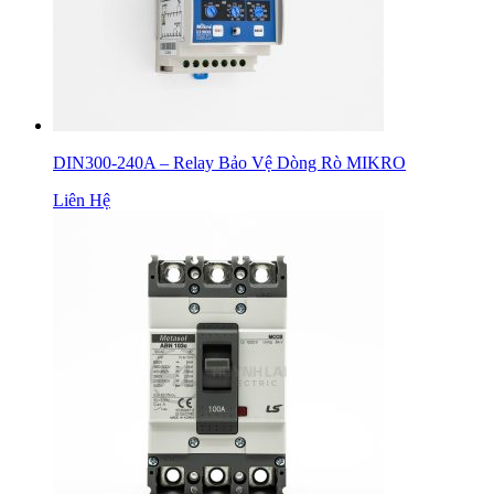
DIN300-240A – Relay Bảo Vệ Dòng Rò MIKRO
Liên Hệ