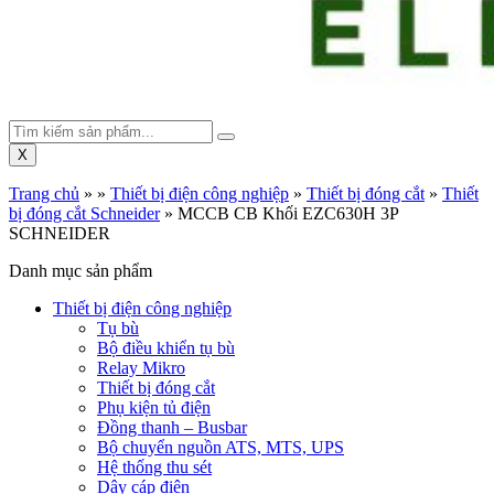
X
Trang chủ
»
»
Thiết bị điện công nghiệp
»
Thiết bị đóng cắt
»
Thiết
bị đóng cắt Schneider
»
MCCB CB Khối EZC630H 3P
SCHNEIDER
Danh mục sản phẩm
Thiết bị điện công nghiệp
Tụ bù
Bộ điều khiển tụ bù
Relay Mikro
Thiết bị đóng cắt
Phụ kiện tủ điện
Đồng thanh – Busbar
Bộ chuyển nguồn ATS, MTS, UPS
Hệ thống thu sét
Dây cáp điện