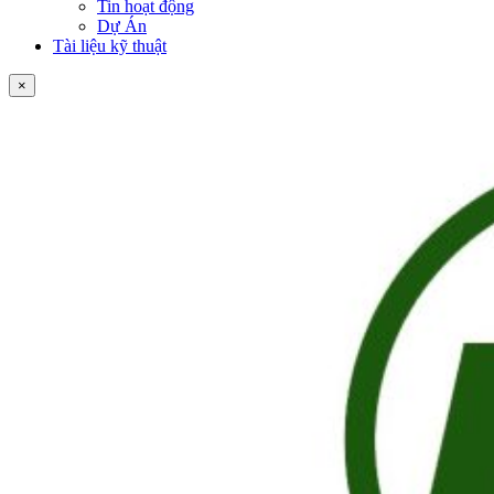
Tin hoạt động
Dự Án
Tài liệu kỹ thuật
×