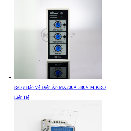
Relay Bảo Vệ Điện Áp MX200A-380V MIKRO
Liên Hệ