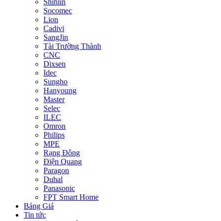
Shihlin
Socomec
Lion
Cadivi
SangJin
Tài Trường Thành
CNC
Dixsen
Idec
Sungho
Hanyoung
Master
Selec
ILEC
Omron
Philips
MPE
Rạng Đông
Điện Quang
Paragon
Duhal
Panasonic
FPT Smart Home
Bảng Giá
Tin tức