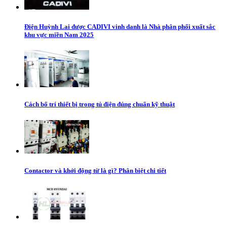
Điện Huỳnh Lai được CADIVI vinh danh là Nhà phân phối xuất sắc
khu vực miền Nam 2025
Cách bố trí thiết bị trong tủ điện đúng chuẩn kỹ thuật
Contactor và khởi động từ là gì? Phân biệt chi tiết