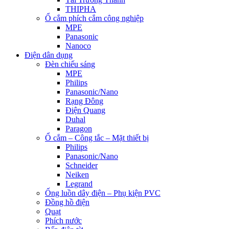
THIPHA
Ổ cắm phích cắm công nghiệp
MPE
Panasonic
Nanoco
Điện dân dụng
Đèn chiếu sáng
MPE
Philips
Panasonic/Nano
Rạng Đông
Điện Quang
Duhal
Paragon
Ổ cắm – Công tắc – Mặt thiết bị
Philips
Panasonic/Nano
Schneider
Neiken
Legrand
Ống luồn dây điện – Phụ kiện PVC
Đồng hồ điện
Quạt
Phích nước