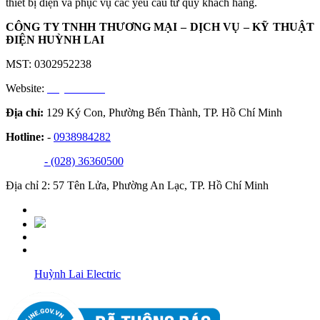
thiết bị điện và phục vụ các yêu cầu từ quý khách hàng.
CÔNG TY TNHH THƯƠNG MẠI – DỊCH VỤ – KỸ THUẬT
ĐIỆN HUỲNH LAI
MST: 0302952238
Website:
huynhlai.vn
Địa chỉ:
129 Ký Con, Phường Bến Thành, TP. Hồ Chí Minh
Hotline:
-
0938984282
- (028) 36360500
Địa chỉ 2: 57 Tên Lửa, Phường An Lạc, TP. Hồ Chí Minh
Huỳnh Lai Electric