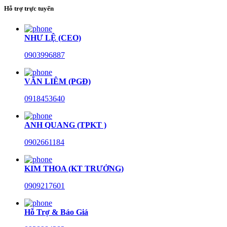
Hỗ trợ trực tuyến
NHƯ LỆ (CEO)
0903996887
VĂN LIÊM (PGĐ)
0918453640
ANH QUANG (TPKT )
0902661184
KIM THOA (KT TRƯỞNG)
0909217601
Hỗ Trợ & Báo Giá