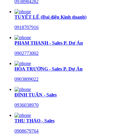
0938984282
TUYẾT LỆ (Đại diện Kinh doanh)
0918707916
PHẠM THANH - Sales P. Dự Án
0902773002
HÒA TRƯỜNG - Sales P. Dự Án
0903809022
ĐÌNH TUẤN - Sales
0936038970
THU THẢO - Sales
0908679764