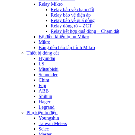
Relay Mikro
Relay bảo vệ chạm đất
Relay bảo vệ điện áp
Relay bảo vệ quá dòng
Relay dòng rò – ZCT
Relay kết hợp quá dòng – Chạm đất
Bộ điều khiển tụ bù Mikro
Mikro
Bảng đèn báo lập trình Mikro
Thiết bị đóng cắt
Hyundai
LS
Mitsubishi
Schneider
Chint
Fuji
ABB
Shihlin
Hager
Legrand
Phụ kiện tủ điện
Youngshin
Taiwan Meters
Selec
Master