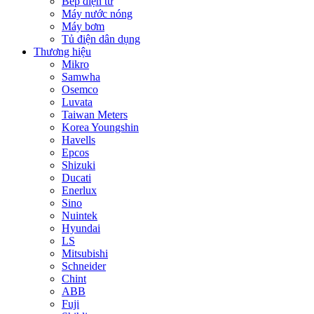
Bếp điện từ
Máy nước nóng
Máy bơm
Tủ điện dân dụng
Thương hiệu
Mikro
Samwha
Osemco
Luvata
Taiwan Meters
Korea Youngshin
Havells
Epcos
Shizuki
Ducati
Enerlux
Sino
Nuintek
Hyundai
LS
Mitsubishi
Schneider
Chint
ABB
Fuji