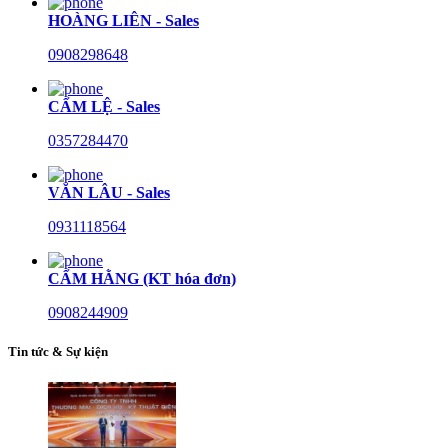
HOÀNG LIÊN - Sales
0908298648
CẨM LỆ - Sales
0357284470
VĂN LÂU - Sales
0931118564
CẨM HẰNG (KT hóa đơn)
0908244909
Tin tức & Sự kiện