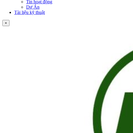
Tin hoạt động
Dự Án
Tài liệu kỹ thuật
×