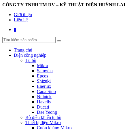
CÔNG TY TNHH TM DV – KỸ THUẬT ĐIỆN HUỲNH LAI
Giới thiệu
Liên hệ
0
Trang chủ
Điện công nghiệp
Tụ bù
Mikro
Samwha
Epcos
Shizuki
Enerlux
Capa Sino
Nuintek
Havells
Ducati
Dae Yeong
Bộ điều khiển tụ bù
Thiết bị điện Mikro
Cuộn kháng Mikro