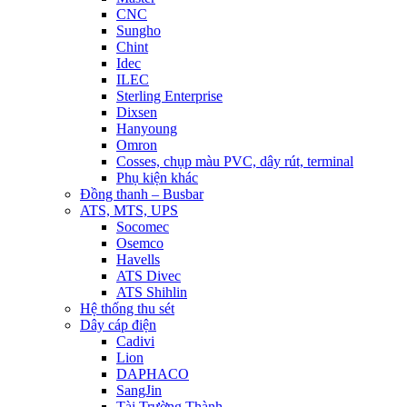
CNC
Sungho
Chint
Idec
ILEC
Sterling Enterprise
Dixsen
Hanyoung
Omron
Cosses, chụp màu PVC, dây rút, terminal
Phụ kiện khác
Đồng thanh – Busbar
ATS, MTS, UPS
Socomec
Osemco
Havells
ATS Divec
ATS Shihlin
Hệ thống thu sét
Dây cáp điện
Cadivi
Lion
DAPHACO
SangJin
Tài Trường Thành