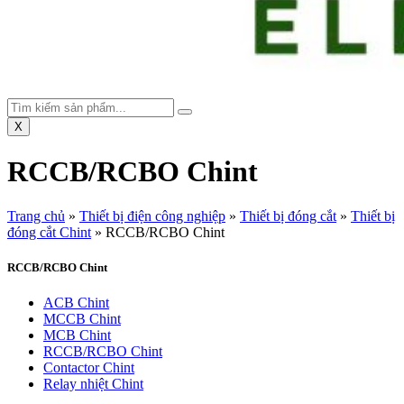
X
RCCB/RCBO Chint
Trang chủ
»
Thiết bị điện công nghiệp
»
Thiết bị đóng cắt
»
Thiết bị
đóng cắt Chint
»
RCCB/RCBO Chint
RCCB/RCBO Chint
ACB Chint
MCCB Chint
MCB Chint
RCCB/RCBO Chint
Contactor Chint
Relay nhiệt Chint