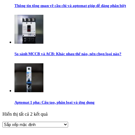
Thông tin tổng quan về cầu chì và aptomat giúp dễ dàng phân biệt
So sánh MCCB và ACB: Khác nhau thế nào, nên chọn loại nào?
Aptomat 1 pha: Cấu tạo, phân loại và ứng dụng
Hiển thị tất cả 2 kết quả