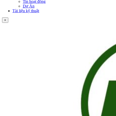
Tin hoạt động
Dự Án
Tài liệu kỹ thuật
×