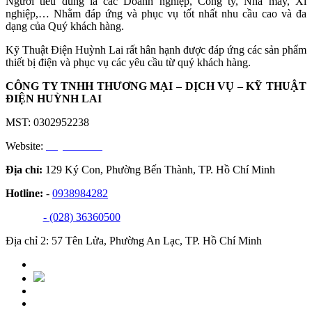
Người tiêu dùng là các Doanh nghiệp, Công ty, Nhà máy, Xí
nghiệp,… Nhằm đáp ứng và phục vụ tốt nhất nhu cầu cao và đa
dạng của Quý khách hàng.
Kỹ Thuật Điện Huỳnh Lai rất hân hạnh được đáp ứng các sản phẩm
thiết bị điện và phục vụ các yêu cầu từ quý khách hàng.
CÔNG TY TNHH THƯƠNG MẠI – DỊCH VỤ – KỸ THUẬT
ĐIỆN HUỲNH LAI
MST: 0302952238
Website:
huynhlai.vn
Địa chỉ:
129 Ký Con, Phường Bến Thành, TP. Hồ Chí Minh
Hotline:
-
0938984282
- (028) 36360500
Địa chỉ 2: 57 Tên Lửa, Phường An Lạc, TP. Hồ Chí Minh