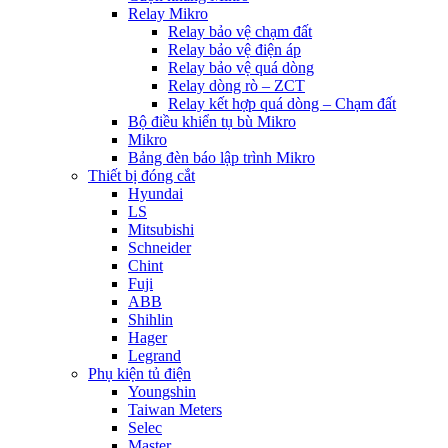
Relay Mikro
Relay bảo vệ chạm đất
Relay bảo vệ điện áp
Relay bảo vệ quá dòng
Relay dòng rò – ZCT
Relay kết hợp quá dòng – Chạm đất
Bộ điều khiển tụ bù Mikro
Mikro
Bảng đèn báo lập trình Mikro
Thiết bị đóng cắt
Hyundai
LS
Mitsubishi
Schneider
Chint
Fuji
ABB
Shihlin
Hager
Legrand
Phụ kiện tủ điện
Youngshin
Taiwan Meters
Selec
Master