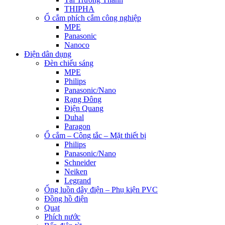
THIPHA
Ổ cắm phích cắm công nghiệp
MPE
Panasonic
Nanoco
Điện dân dụng
Đèn chiếu sáng
MPE
Philips
Panasonic/Nano
Rạng Đông
Điện Quang
Duhal
Paragon
Ổ cắm – Công tắc – Mặt thiết bị
Philips
Panasonic/Nano
Schneider
Neiken
Legrand
Ống luồn dây điện – Phụ kiện PVC
Đồng hồ điện
Quạt
Phích nước