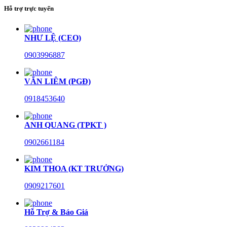
Hỗ trợ trực tuyến
NHƯ LỆ (CEO)
0903996887
VĂN LIÊM (PGĐ)
0918453640
ANH QUANG (TPKT )
0902661184
KIM THOA (KT TRƯỞNG)
0909217601
Hỗ Trợ & Báo Giá