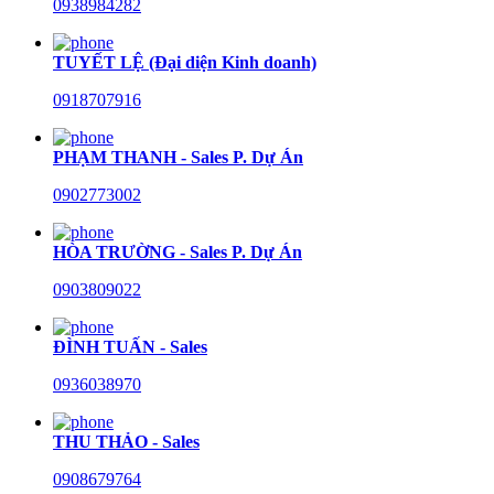
0938984282
TUYẾT LỆ (Đại diện Kinh doanh)
0918707916
PHẠM THANH - Sales P. Dự Án
0902773002
HÒA TRƯỜNG - Sales P. Dự Án
0903809022
ĐÌNH TUẤN - Sales
0936038970
THU THẢO - Sales
0908679764