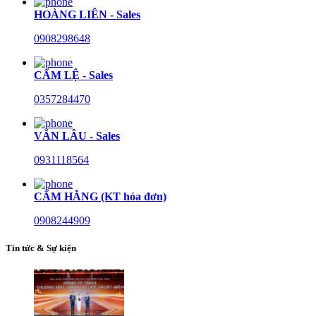
HOÀNG LIÊN - Sales
0908298648
CẨM LỆ - Sales
0357284470
VĂN LÂU - Sales
0931118564
CẨM HẰNG (KT hóa đơn)
0908244909
Tin tức & Sự kiện