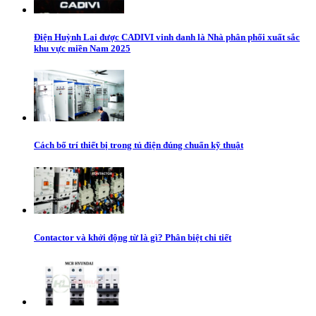
Điện Huỳnh Lai được CADIVI vinh danh là Nhà phân phối xuất sắc
khu vực miền Nam 2025
Cách bố trí thiết bị trong tủ điện đúng chuẩn kỹ thuật
Contactor và khởi động từ là gì? Phân biệt chi tiết