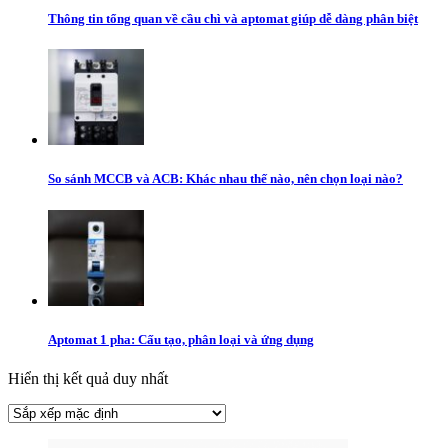
Thông tin tổng quan về cầu chì và aptomat giúp dễ dàng phân biệt
So sánh MCCB và ACB: Khác nhau thế nào, nên chọn loại nào?
Aptomat 1 pha: Cấu tạo, phân loại và ứng dụng
Hiển thị kết quả duy nhất