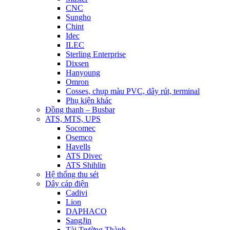
CNC
Sungho
Chint
Idec
ILEC
Sterling Enterprise
Dixsen
Hanyoung
Omron
Cosses, chụp màu PVC, dây rút, terminal
Phụ kiện khác
Đồng thanh – Busbar
ATS, MTS, UPS
Socomec
Osemco
Havells
ATS Divec
ATS Shihlin
Hệ thống thu sét
Dây cáp điện
Cadivi
Lion
DAPHACO
SangJin
Tài Trường Thành