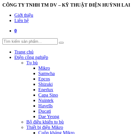
CÔNG TY TNHH TM DV – KỸ THUẬT ĐIỆN HUỲNH LAI
Giới thiệu
Liên hệ
0
Trang chủ
Điện công nghiệp
Tụ bù
Mikro
Samwha
Epcos
Shizuki
Enerlux
Capa Sino
Nuintek
Havells
Ducati
Dae Yeong
Bộ điều khiển tụ bù
Thiết bị điện Mikro
Cuộn kháng Mikro