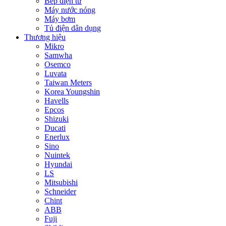
Bếp điện từ
Máy nước nóng
Máy bơm
Tủ điện dân dụng
Thương hiệu
Mikro
Samwha
Osemco
Luvata
Taiwan Meters
Korea Youngshin
Havells
Epcos
Shizuki
Ducati
Enerlux
Sino
Nuintek
Hyundai
LS
Mitsubishi
Schneider
Chint
ABB
Fuji