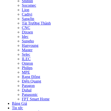
Shihlin
Socomec
Lion
Cadivi
SangJin
Tài Trường Thành
CNC
Dixsen
Idec
Sungho
Hanyoung
Master
Selec
ILEC
Omron
Philips
MPE
Rạng Đông
Điện Quang
Paragon
Duhal
Panasonic
FPT Smart Home
Bảng Giá
Tin tức