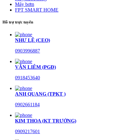
Máy bơm
FPT SMART HOME
Hỗ trợ trực tuyến
NHƯ LỆ (CEO)
0903996887
VĂN LIÊM (PGĐ)
0918453640
ANH QUANG (TPKT )
0902661184
KIM THOA (KT TRƯỞNG)
0909217601