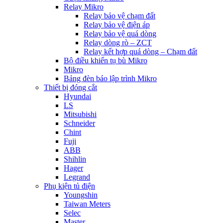
Relay Mikro
Relay bảo vệ chạm đất
Relay bảo vệ điện áp
Relay bảo vệ quá dòng
Relay dòng rò – ZCT
Relay kết hợp quá dòng – Chạm đất
Bộ điều khiển tụ bù Mikro
Mikro
Bảng đèn báo lập trình Mikro
Thiết bị đóng cắt
Hyundai
LS
Mitsubishi
Schneider
Chint
Fuji
ABB
Shihlin
Hager
Legrand
Phụ kiện tủ điện
Youngshin
Taiwan Meters
Selec
Master