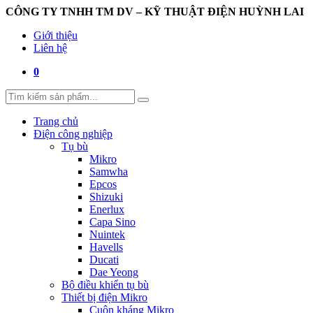
CÔNG TY TNHH TM DV – KỸ THUẬT ĐIỆN HUỲNH LAI
Giới thiệu
Liên hệ
0
Trang chủ
Điện công nghiệp
Tụ bù
Mikro
Samwha
Epcos
Shizuki
Enerlux
Capa Sino
Nuintek
Havells
Ducati
Dae Yeong
Bộ điều khiển tụ bù
Thiết bị điện Mikro
Cuộn kháng Mikro