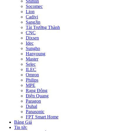
Shihlin
Socomec
Lion
Cadivi
SangJin
Tài Trường Thành
CNC
Dixsen
Idec
Sungho
Hanyoung
Master
Selec
ILEC
Omron
Philips
MPE
Rạng Đông
Điện Quang
Paragon
Duhal
Panasonic
FPT Smart Home
Bảng Giá
Tin tức