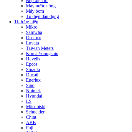
Bếp điện từ
Máy nước nóng
Máy bơm
Tủ điện dân dụng
Thương hiệu
Mikro
Samwha
Osemco
Luvata
Taiwan Meters
Korea Youngshin
Havells
Epcos
Shizuki
Ducati
Enerlux
Sino
Nuintek
Hyundai
LS
Mitsubishi
Schneider
Chint
ABB
Fuji