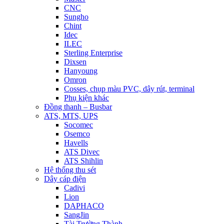
CNC
Sungho
Chint
Idec
ILEC
Sterling Enterprise
Dixsen
Hanyoung
Omron
Cosses, chụp màu PVC, dây rút, terminal
Phụ kiện khác
Đồng thanh – Busbar
ATS, MTS, UPS
Socomec
Osemco
Havells
ATS Divec
ATS Shihlin
Hệ thống thu sét
Dây cáp điện
Cadivi
Lion
DAPHACO
SangJin
Tài Trường Thành