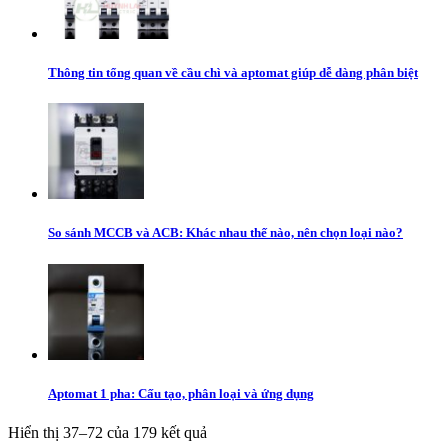
Thông tin tổng quan về cầu chì và aptomat giúp dễ dàng phân biệt
So sánh MCCB và ACB: Khác nhau thế nào, nên chọn loại nào?
Aptomat 1 pha: Cấu tạo, phân loại và ứng dụng
Hiển thị 37–72 của 179 kết quả