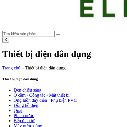
X
Thiết bị điện dân dụng
Trang chủ
»
Thiết bị điện dân dụng
Thiết bị điện dân dụng
Đèn chiếu sáng
Ổ cắm - Công tắc - Mặt thiết bị
Ống luồn dây điện - Phụ kiện PVC
Đồng hồ điện
Quạt
Phích nước
Bếp điện từ
Máy nước nóng