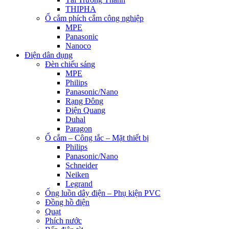
THIPHA
Ổ cắm phích cắm công nghiệp
MPE
Panasonic
Nanoco
Điện dân dụng
Đèn chiếu sáng
MPE
Philips
Panasonic/Nano
Rạng Đông
Điện Quang
Duhal
Paragon
Ổ cắm – Công tắc – Mặt thiết bị
Philips
Panasonic/Nano
Schneider
Neiken
Legrand
Ống luồn dây điện – Phụ kiện PVC
Đồng hồ điện
Quạt
Phích nước