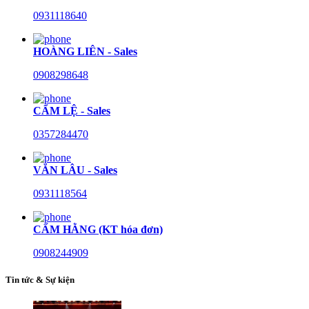
0931118640
HOÀNG LIÊN - Sales
0908298648
CẨM LỆ - Sales
0357284470
VĂN LÂU - Sales
0931118564
CẨM HẰNG (KT hóa đơn)
0908244909
Tin tức & Sự kiện