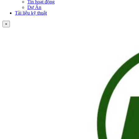
Tin hoạt động
Dự Án
Tài liệu kỹ thuật
×