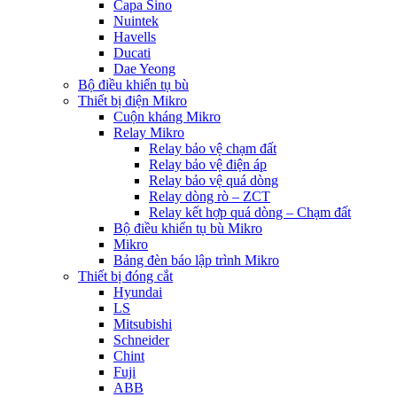
Capa Sino
Nuintek
Havells
Ducati
Dae Yeong
Bộ điều khiển tụ bù
Thiết bị điện Mikro
Cuộn kháng Mikro
Relay Mikro
Relay bảo vệ chạm đất
Relay bảo vệ điện áp
Relay bảo vệ quá dòng
Relay dòng rò – ZCT
Relay kết hợp quá dòng – Chạm đất
Bộ điều khiển tụ bù Mikro
Mikro
Bảng đèn báo lập trình Mikro
Thiết bị đóng cắt
Hyundai
LS
Mitsubishi
Schneider
Chint
Fuji
ABB