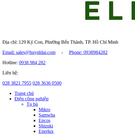
Địa chỉ: 129 Ký Con, Phường Bến Thành, TP. Hồ Chí Minh
Email: sales@huynhlai.com
-
Phone: 0938984282
Hotline:
0938 984 282
Liên hệ:
028 3821 7955
028 3636 0500
Trang chủ
Điện công nghiệp
Tụ bù
Mikro
Samwha
Epcos
Shizuki
Enerlux