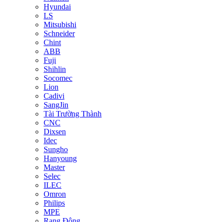
Hyundai
LS
Mitsubishi
Schneider
Chint
ABB
Fuji
Shihlin
Socomec
Lion
Cadivi
SangJin
Tài Trường Thành
CNC
Dixsen
Idec
Sungho
Hanyoung
Master
Selec
ILEC
Omron
Philips
MPE
Rạng Đông