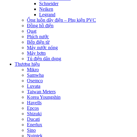
Schneider
Neiken
Legrand
Ống luồn dây điện – Phụ kiện PVC
Đồng hồ điện
Quạt
Phích nước
Bếp điện từ
Máy nước nóng
Máy bơm
Tủ điện dân dụng
Thương hiệu
Mikro
Samwha
Osemco
Luvata
Taiwan Meters
Korea Youngshin
Havells
Epcos
Shizuki
Ducati
Enerlux
Sino
Nuintek