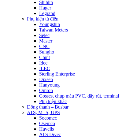
Shihlin
Hager
Legrand
Phụ kiện tủ điện
Youngshin
Taiwan Meters
Selec
Master
CNC
Sungho
Chint
Idec
ILEC
Sterling Enterprise
Dixsen
Hanyoung
Omron
Cosses, chụp màu PVC, dây rút, terminal
Phụ kiện khác
Đồng thanh – Busbar
ATS, MTS, UPS
Socomec
Osemco
Havells
ATS Divec