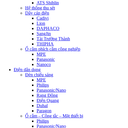
ATS Shihlin
Hệ thống thu sét
Dây cáp điện
Cadivi
Lion
DAPHACO
SangJin
Tài Trường Thành
THIPHA
Ổ cắm phích cắm công nghiệp
MPE
Panasonic
Nanoco
Điện dân dụng
Đèn chiếu sáng
MPE
Philips
Panasonic/Nano
Rạng Đông
Điện Quang
Duhal
Paragon
Ổ cắm – Công tắc – Mặt thiết bị
Philips
Panasonic/Nano