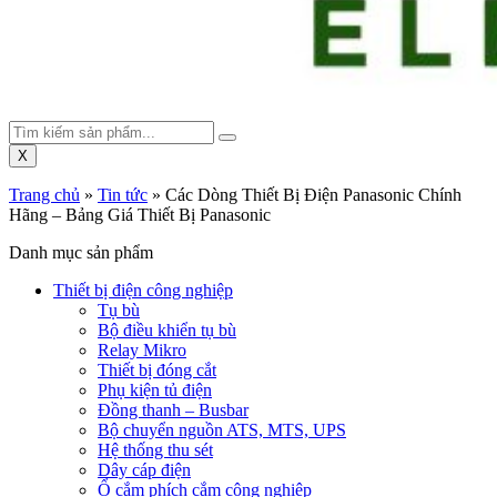
X
Trang chủ
»
Tin tức
»
Các Dòng Thiết Bị Điện Panasonic Chính
Hãng – Bảng Giá Thiết Bị Panasonic
Danh mục sản phẩm
Thiết bị điện công nghiệp
Tụ bù
Bộ điều khiển tụ bù
Relay Mikro
Thiết bị đóng cắt
Phụ kiện tủ điện
Đồng thanh – Busbar
Bộ chuyển nguồn ATS, MTS, UPS
Hệ thống thu sét
Dây cáp điện
Ổ cắm phích cắm công nghiệp