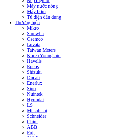
Bếp điện từ
Máy nước nóng
Máy bơm
Tủ điện dân dụng
Thương hiệu
Mikro
Samwha
Osemco
Luvata
Taiwan Meters
Korea Youngshin
Havells
Epcos
Shizuki
Ducati
Enerlux
Sino
Nuintek
Hyundai
LS
Mitsubishi
Schneider
Chint
ABB
Fuji