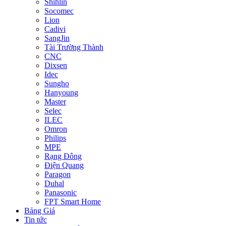
Shihlin
Socomec
Lion
Cadivi
SangJin
Tài Trường Thành
CNC
Dixsen
Idec
Sungho
Hanyoung
Master
Selec
ILEC
Omron
Philips
MPE
Rạng Đông
Điện Quang
Paragon
Duhal
Panasonic
FPT Smart Home
Bảng Giá
Tin tức