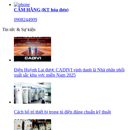
CẨM HẰNG (KT hóa đơn)
0908244909
Tin tức & Sự kiện
Điện Huỳnh Lai được CADIVI vinh danh là Nhà phân phối
xuất sắc khu vực miền Nam 2025
Cách bố trí thiết bị trong tủ điện đúng chuẩn kỹ thuật