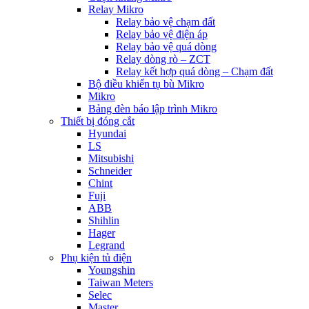
Relay Mikro
Relay bảo vệ chạm đất
Relay bảo vệ điện áp
Relay bảo vệ quá dòng
Relay dòng rò – ZCT
Relay kết hợp quá dòng – Chạm đất
Bộ điều khiển tụ bù Mikro
Mikro
Bảng đèn báo lập trình Mikro
Thiết bị đóng cắt
Hyundai
LS
Mitsubishi
Schneider
Chint
Fuji
ABB
Shihlin
Hager
Legrand
Phụ kiện tủ điện
Youngshin
Taiwan Meters
Selec
Master