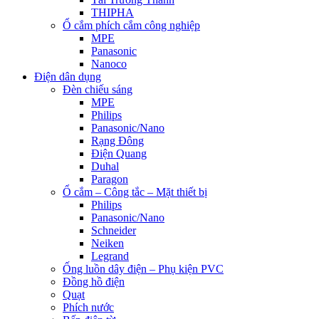
THIPHA
Ổ cắm phích cắm công nghiệp
MPE
Panasonic
Nanoco
Điện dân dụng
Đèn chiếu sáng
MPE
Philips
Panasonic/Nano
Rạng Đông
Điện Quang
Duhal
Paragon
Ổ cắm – Công tắc – Mặt thiết bị
Philips
Panasonic/Nano
Schneider
Neiken
Legrand
Ống luồn dây điện – Phụ kiện PVC
Đồng hồ điện
Quạt
Phích nước