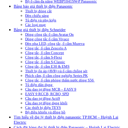
Bộ ổ cắm đa năng WEBP1041SW-P Panasonic
Bảng báo giá thiết bị điện Panasonic
Thiết bị đóng cắt
Đèn chiếu sáng
Tủ điện và phụ kiện
Các loại quạt
Bảng giá thiết bị điện Schneider
Dòng công tắc ổ cắm Avatar On
Dòng công tắc ổ cắm Vivace
Đèn pha LED, công tắc, ổ cắm Mureva
Công tắc, ổ cắm Zencelo A
Công tắc, ổ cắm Concept
Công tắc, ổ cắm S-Flexi
Công tắc, ổ cắm S-Classic
Công tắc, ổ cắm E30 & EMS
Thiết bị ổn áp (AVR) và ổ cắm chống sét
Phích cắm, ổ cắm công nghiệp Series PK
Công tắc, ổ cắm phòng thấm nước dòng S56
Tủ điện dân dụng
Cầu dao tự động MCB – EASY 9
EASY 9 RCCB, RCBO, SPD
Cầu dao tự động Acti9
Cầu dao tự động dạng khối
Các thiết bị điện TEYS
Bộ điều khiển và đồng hồ
Tìm hiểu về đại lý thiết bị điện panasonic TP.HCM – Huỳnh Lai
Electric
Cách đặt hàng đại lý thiết bị điện Panasonic – Huỳnh Lai Electric