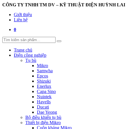
CÔNG TY TNHH TM DV – KỸ THUẬT ĐIỆN HUỲNH LAI
Giới thiệu
Liên hệ
0
Trang chủ
Điện công nghiệp
Tụ bù
Mikro
Samwha
Epcos
Shizuki
Enerlux
Capa Sino
Nuintek
Havells
Ducati
Dae Yeong
Bộ điều khiển tụ bù
Thiết bị điện Mikro
Cuộn kháng Mikro