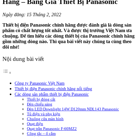
Hãng – Bảng Giá Thiết Bị Panasonic
Ngày đăng: 15 Tháng 2, 2022
Thiết bị điện Panasonic chính hãng được đánh giá là dòng sản
phẩm có chất lượng tốt nhất. Và được thị trường Việt Nam ưa
chuộng. Để tìm hiểu các dòng thiết bị của Panasonic chính hãng
gồm những dòng nào. Thì qua bài viết này chúng ta cùng theo
dõi nhé!
Nội dung bài viết
Công ty Panasonic Việt Nam
Thiết bị điện Panasonic chính hãng nổi tiếng
Các dòng sản phẩm thiết bị điện Panasonic
Thiết bị đóng cắt
Đèn chiếu sáng
Đèn LED Downlight 14W D120mm NDL143 Panasonic
Tủ điện và phụ kiện
Chuông cửa màn hình
Quạt điện
Quạt trần Panasonic F-60MZ2
Công tắc – ổ cắm