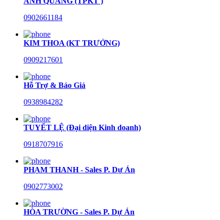
ANH QUANG (TPKT )
0902661184
KIM THOA (KT TRƯỞNG)
0909217601
Hỗ Trợ & Báo Giá
0938984282
TUYẾT LỆ (Đại diện Kinh doanh)
0918707916
PHẠM THANH - Sales P. Dự Án
0902773002
HÒA TRƯỜNG - Sales P. Dự Án