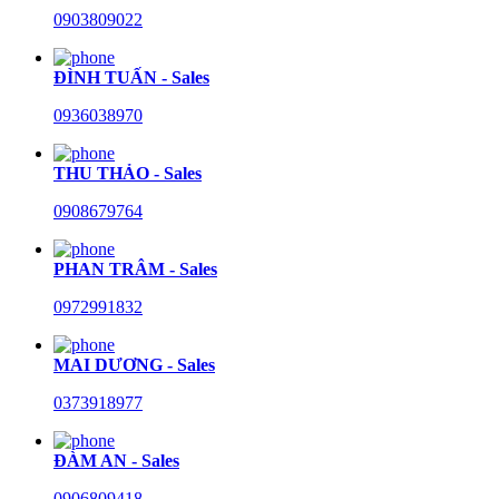
0903809022
ĐÌNH TUẤN - Sales
0936038970
THU THẢO - Sales
0908679764
PHAN TRÂM - Sales
0972991832
MAI DƯƠNG - Sales
0373918977
ĐÀM AN - Sales
0906809418