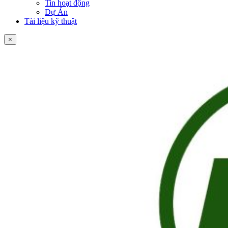
Tin hoạt động
Dự Án
Tài liệu kỹ thuật
×