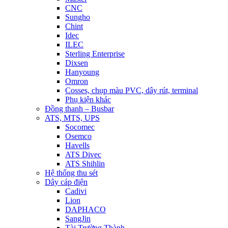
CNC
Sungho
Chint
Idec
ILEC
Sterling Enterprise
Dixsen
Hanyoung
Omron
Cosses, chụp màu PVC, dây rút, terminal
Phụ kiện khác
Đồng thanh – Busbar
ATS, MTS, UPS
Socomec
Osemco
Havells
ATS Divec
ATS Shihlin
Hệ thống thu sét
Dây cáp điện
Cadivi
Lion
DAPHACO
SangJin
Tài Trường Thành