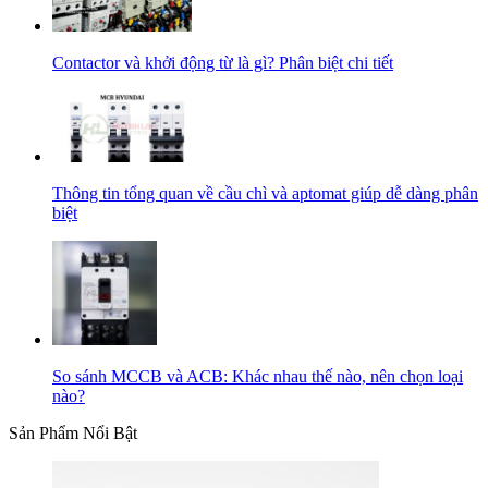
Contactor và khởi động từ là gì? Phân biệt chi tiết
Thông tin tổng quan về cầu chì và aptomat giúp dễ dàng phân
biệt
So sánh MCCB và ACB: Khác nhau thế nào, nên chọn loại
nào?
Sản Phẩm Nổi Bật