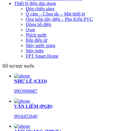
Thiết bị điện dân dụng
Đèn chiếu sáng
Ổ cắm – Công tắc – Mặt thiết bị
Ống luồn dây điện – Phụ Kiện PVC
Đồng hồ điện
Quạt
Phích nước
Bếp điện từ
Máy nước nóng
Máy bơm
FPT Smart Home
Hỗ trợ trực tuyến
NHƯ LỆ (CEO)
0903996887
VĂN LIÊM (PGĐ)
0918453640