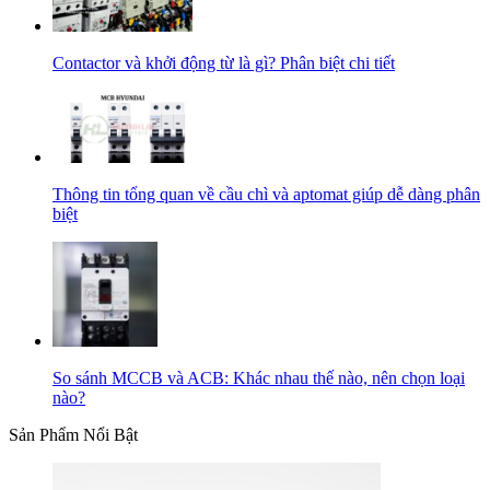
Contactor và khởi động từ là gì? Phân biệt chi tiết
Thông tin tổng quan về cầu chì và aptomat giúp dễ dàng phân
biệt
So sánh MCCB và ACB: Khác nhau thế nào, nên chọn loại
nào?
Sản Phẩm Nổi Bật