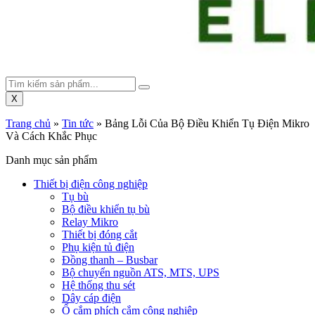
X
Trang chủ
»
Tin tức
»
Bảng Lỗi Của Bộ Điều Khiển Tụ Điện Mikro
Và Cách Khắc Phục
Danh mục sản phẩm
Thiết bị điện công nghiệp
Tụ bù
Bộ điều khiển tụ bù
Relay Mikro
Thiết bị đóng cắt
Phụ kiện tủ điện
Đồng thanh – Busbar
Bộ chuyển nguồn ATS, MTS, UPS
Hệ thống thu sét
Dây cáp điện
Ổ cắm phích cắm công nghiệp