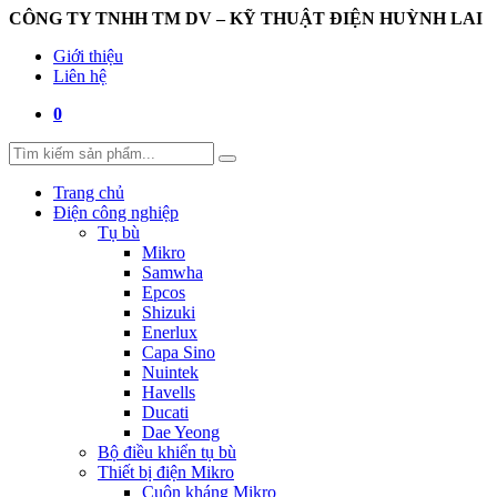
CÔNG TY TNHH TM DV – KỸ THUẬT ĐIỆN HUỲNH LAI
Giới thiệu
Liên hệ
0
Trang chủ
Điện công nghiệp
Tụ bù
Mikro
Samwha
Epcos
Shizuki
Enerlux
Capa Sino
Nuintek
Havells
Ducati
Dae Yeong
Bộ điều khiển tụ bù
Thiết bị điện Mikro
Cuộn kháng Mikro