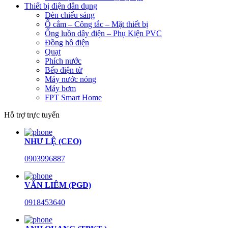
Thiết bị điện dân dụng
Đèn chiếu sáng
Ổ cắm – Công tắc – Mặt thiết bị
Ống luồn dây điện – Phụ Kiện PVC
Đồng hồ điện
Quạt
Phích nước
Bếp điện từ
Máy nước nóng
Máy bơm
FPT Smart Home
Hỗ trợ trực tuyến
NHƯ LỆ (CEO)
0903996887
VĂN LIÊM (PGĐ)
0918453640