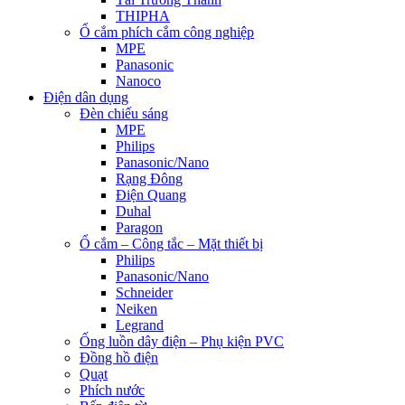
THIPHA
Ổ cắm phích cắm công nghiệp
MPE
Panasonic
Nanoco
Điện dân dụng
Đèn chiếu sáng
MPE
Philips
Panasonic/Nano
Rạng Đông
Điện Quang
Duhal
Paragon
Ổ cắm – Công tắc – Mặt thiết bị
Philips
Panasonic/Nano
Schneider
Neiken
Legrand
Ống luồn dây điện – Phụ kiện PVC
Đồng hồ điện
Quạt
Phích nước