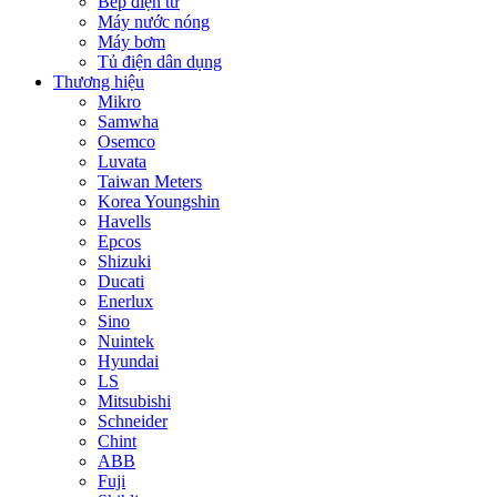
Bếp điện từ
Máy nước nóng
Máy bơm
Tủ điện dân dụng
Thương hiệu
Mikro
Samwha
Osemco
Luvata
Taiwan Meters
Korea Youngshin
Havells
Epcos
Shizuki
Ducati
Enerlux
Sino
Nuintek
Hyundai
LS
Mitsubishi
Schneider
Chint
ABB
Fuji