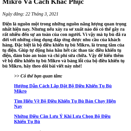
Mikro Và Cách Khắc Phục
Ngày đăng: 22 Tháng 3, 2021
Điện là nguồn một trong những nguồn năng lượng quan trọng
nhất hiện nay. Nhưng nếu xảy ra sơ xuất nào đó có thể gây ra
rất nhiều đến sự an toàn của con người. Vì vậy mà tụ bù đã ra
đời với những công dụng đáp ứng được nhu cầu của khách
hàng. Đặc biệt là bộ điều khiển tụ bù Mikro, là trung tâm của
tụ điện. Giúp tự động hóa hầu hết các thao tác điều khiển tụ
điện, đảm bảo an toàn và chi phí sửa chữa. Vậy để hiểu thêm
về bộ điều khiển tụ bù Mikro và bảng lỗi của bộ điều khiển tụ
bù Mikro, hãy theo dõi bài viết này nhé!
>> Có thể bạn quan tâm:
Hướng Dẫn Cách Lắp Đặt Bộ Điều Khiển Tụ Bù
Mikro
Tìm Hiểu Về Bộ Điều Khiển Tụ Bù Bán Chạy Hiện
Nay
Những Điều Cần Lưu Ý Khi Lựa Chọn Bộ Điều
Khiển Tụ Bù