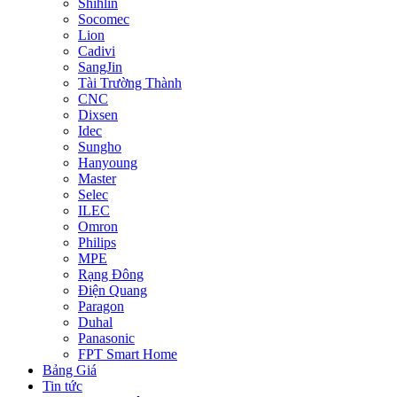
Shihlin
Socomec
Lion
Cadivi
SangJin
Tài Trường Thành
CNC
Dixsen
Idec
Sungho
Hanyoung
Master
Selec
ILEC
Omron
Philips
MPE
Rạng Đông
Điện Quang
Paragon
Duhal
Panasonic
FPT Smart Home
Bảng Giá
Tin tức