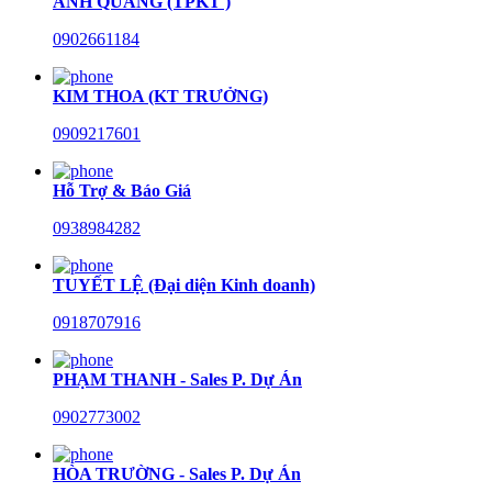
ANH QUANG (TPKT )
0902661184
KIM THOA (KT TRƯỞNG)
0909217601
Hỗ Trợ & Báo Giá
0938984282
TUYẾT LỆ (Đại diện Kinh doanh)
0918707916
PHẠM THANH - Sales P. Dự Án
0902773002
HÒA TRƯỜNG - Sales P. Dự Án