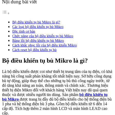
Nội dung bài viết
Bộ điều khiển tụ bù Mikro là gì?
Các loại bộ điều khiển tụ bù Mikro
Đặc tính cơ bản
Chức năng của bộ điều khiển tụ bù Mikro
Bảng lỗi bộ điều khiển tụ bù Mikro
Cách khắc phục lỗi của bộ điều khiển Mikro
Cách reset bộ điều khiển tụ bù
Bộ điều khiển tụ bù Mikro là gì?
Là bộ điều khiển được coi như thiết bị trung tâm của tụ điện, có khả
năng bù công suất phản kháng tốt nhất hiện nay. Sở hữu công dụng
bù tự động, giúp thay thế cho những tụ bù thủ công ngày trước, từ
đó tăng khả năng an toàn, thông minh và chính xác. Thương hiệu
thiết bị điện Mikro đối với khách hàng Việt hiện nay đã quá quen
thuộc và được nhiều người tin dùng. Sản phẩm
bộ điều khiển tụ
bù Mikro
được trang bị đầy đủ bộ điều khiển cho hệ thống điện bù
1 pha và hệ thống điện bù 3 pha. Gồm bộ điều khiển từ 6 đến 14
cấp độ. Tích hợp thêm 2 màn hình LCD và màn hình LEAD cao
cấp.