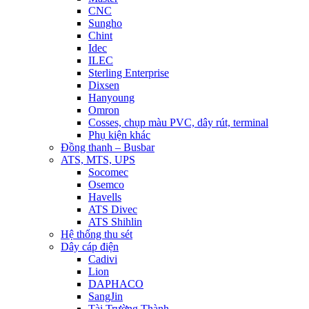
CNC
Sungho
Chint
Idec
ILEC
Sterling Enterprise
Dixsen
Hanyoung
Omron
Cosses, chụp màu PVC, dây rút, terminal
Phụ kiện khác
Đồng thanh – Busbar
ATS, MTS, UPS
Socomec
Osemco
Havells
ATS Divec
ATS Shihlin
Hệ thống thu sét
Dây cáp điện
Cadivi
Lion
DAPHACO
SangJin
Tài Trường Thành