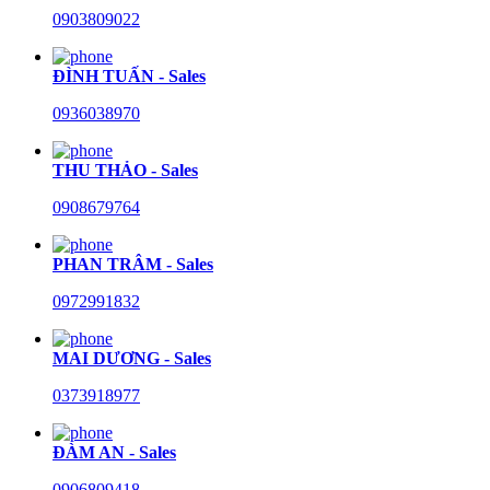
0903809022
ĐÌNH TUẤN - Sales
0936038970
THU THẢO - Sales
0908679764
PHAN TRÂM - Sales
0972991832
MAI DƯƠNG - Sales
0373918977
ĐÀM AN - Sales
0906809418