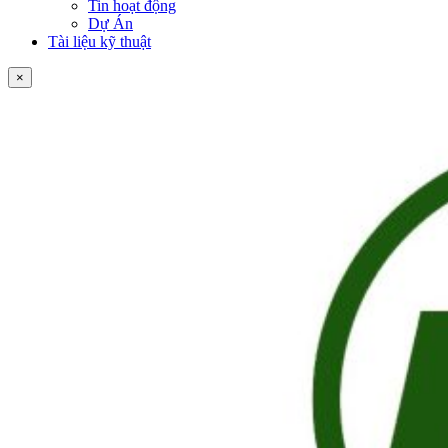
Tin hoạt động
Dự Án
Tài liệu kỹ thuật
×