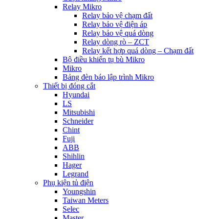
Relay Mikro
Relay bảo vệ chạm đất
Relay bảo vệ điện áp
Relay bảo vệ quá dòng
Relay dòng rò – ZCT
Relay kết hợp quá dòng – Chạm đất
Bộ điều khiển tụ bù Mikro
Mikro
Bảng đèn báo lập trình Mikro
Thiết bị đóng cắt
Hyundai
LS
Mitsubishi
Schneider
Chint
Fuji
ABB
Shihlin
Hager
Legrand
Phụ kiện tủ điện
Youngshin
Taiwan Meters
Selec
Master