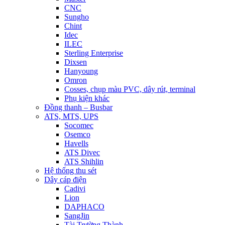
CNC
Sungho
Chint
Idec
ILEC
Sterling Enterprise
Dixsen
Hanyoung
Omron
Cosses, chụp màu PVC, dây rút, terminal
Phụ kiện khác
Đồng thanh – Busbar
ATS, MTS, UPS
Socomec
Osemco
Havells
ATS Divec
ATS Shihlin
Hệ thống thu sét
Dây cáp điện
Cadivi
Lion
DAPHACO
SangJin
Tài Trường Thành