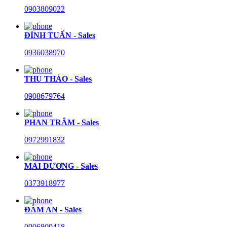
0903809022
ĐÌNH TUẤN - Sales
0936038970
THU THẢO - Sales
0908679764
PHAN TRÂM - Sales
0972991832
MAI DƯƠNG - Sales
0373918977
ĐÀM AN - Sales
0906809418