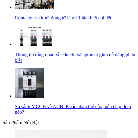
Contactor và khởi động từ là gì? Phân biệt chi tiết
Thông tin tổng quan về cầu chì và aptomat giúp dễ dàng phân
biệt
So sánh MCCB và ACB: Khác nhau thế nào, nên chọn loại
nào?
Sản Phẩm Nổi Bật