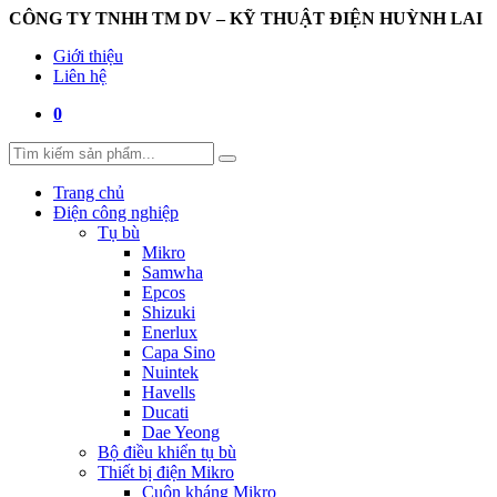
CÔNG TY TNHH TM DV – KỸ THUẬT ĐIỆN HUỲNH LAI
Giới thiệu
Liên hệ
0
Trang chủ
Điện công nghiệp
Tụ bù
Mikro
Samwha
Epcos
Shizuki
Enerlux
Capa Sino
Nuintek
Havells
Ducati
Dae Yeong
Bộ điều khiển tụ bù
Thiết bị điện Mikro
Cuộn kháng Mikro