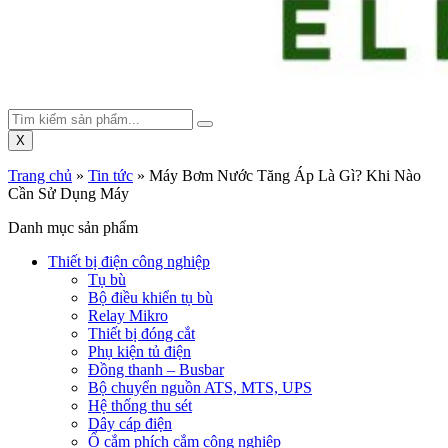
X
Trang chủ
»
Tin tức
»
Máy Bơm Nước Tăng Áp Là Gì? Khi Nào
Cần Sử Dụng Máy
Danh mục sản phẩm
Thiết bị điện công nghiệp
Tụ bù
Bộ điều khiển tụ bù
Relay Mikro
Thiết bị đóng cắt
Phụ kiện tủ điện
Đồng thanh – Busbar
Bộ chuyển nguồn ATS, MTS, UPS
Hệ thống thu sét
Dây cáp điện
Ổ cắm phích cắm công nghiệp