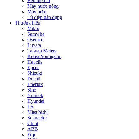
Bếp điện từ
Máy nước nóng
Máy bơm
Tủ điện dân dụng
Thương hiệu
Mikro
Samwha
Osemco
Luvata
Taiwan Meters
Korea Youngshin
Havells
Epcos
Shizuki
Ducati
Enerlux
Sino
Nuintek
Hyundai
LS
Mitsubishi
Schneider
Chint
ABB
Fuji