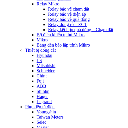
Relay Mikro
Relay bảo vệ chạm đất
Relay bảo vệ điện áp
Relay bảo vệ quá dòng
Relay dòng rò – ZCT
Relay kết hợp quá dòng – Chạm đất
Bộ điều khiển tụ bù Mikro
Mikro
Bảng đèn báo lập trình Mikro
Thiết bị đóng cắt
Hyundai
LS
Mitsubishi
Schneider
Chint
Fuji
ABB
Shihlin
Hager
Legrand
Phụ kiện tủ điện
Youngshin
Taiwan Meters
Selec
Master