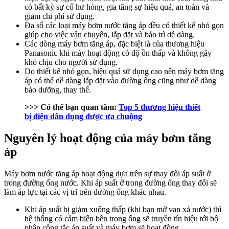
có bất kỳ sự cố hư hỏng, gia tăng sự hiệu quả, an toàn và
giảm chi phí sử dụng.
Đa số các loại máy bơm nước tăng áp đều có thiết kế nhỏ gọn
giúp cho việc vận chuyển, lắp đặt và bảo trì dễ dàng.
Các dòng máy bơm tăng áp, đặc biệt là của thương hiệu
Panasonic khi máy hoạt động có độ ồn thấp và không gây
khó chịu cho người sử dụng.
Do thiết kế nhỏ gọn, hiệu quả sử dụng cao nên máy bơm tăng
áp có thể dễ dàng lắp đặt vào đường ống cũng như dễ dàng
bảo dưỡng, thay thế.
>>> Có thể bạn quan tâm:
Top 5 thương hiệu thiết
bị điện dân dụng được ưa chuộng
Nguyên lý hoạt động của máy bơm tăng
áp
Máy bơm nước tăng áp hoạt động dựa trên sự thay đổi áp suất ở
trong đường ống nước. Khi áp suất ở trong đường ống thay đổi sẽ
làm áp lực tại các vị trí trên đường ống khác nhau.
Khi áp suất bị giảm xuống thấp (khi bạn mở van xả nước) thì
hệ thống có cảm biến bên trong ống sẽ truyền tín hiệu tới bộ
phận công tắc áp suất và máy bơm sẽ hoạt động.