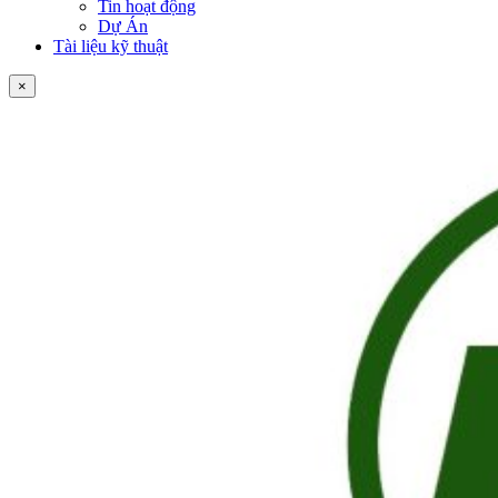
Tin hoạt động
Dự Án
Tài liệu kỹ thuật
×