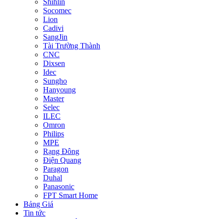
Shihlin
Socomec
Lion
Cadivi
SangJin
Tài Trường Thành
CNC
Dixsen
Idec
Sungho
Hanyoung
Master
Selec
ILEC
Omron
Philips
MPE
Rạng Đông
Điện Quang
Paragon
Duhal
Panasonic
FPT Smart Home
Bảng Giá
Tin tức