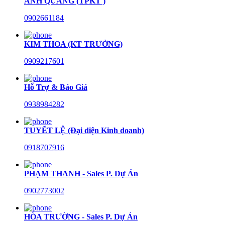
ANH QUANG (TPKT )
0902661184
KIM THOA (KT TRƯỞNG)
0909217601
Hỗ Trợ & Báo Giá
0938984282
TUYẾT LỆ (Đại diện Kinh doanh)
0918707916
PHẠM THANH - Sales P. Dự Án
0902773002
HÒA TRƯỜNG - Sales P. Dự Án