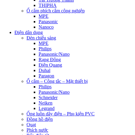
THIPHA
Ổ cắm phích cắm công nghiệp
MPE
Panasonic
Nanoco
Điện dân dụng
Đèn chiếu sáng
MPE
Philips
Panasonic/Nano
Rạng Đông
Điện Quang
Duhal
Paragon
Ổ cắm – Công tắc – Mặt thiết bị
Philips
Panasonic/Nano
Schneider
Neiken
Legrand
Ống luồn dây điện – Phụ kiện PVC
Đồng hồ điện
Quạt
Phích nước