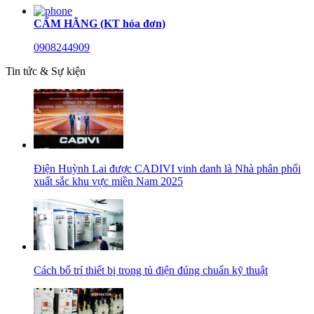
CẨM HẰNG (KT hóa đơn)
0908244909
Tin tức & Sự kiện
Điện Huỳnh Lai được CADIVI vinh danh là Nhà phân phối
xuất sắc khu vực miền Nam 2025
Cách bố trí thiết bị trong tủ điện đúng chuẩn kỹ thuật