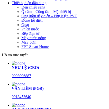
Thiết bị điện dân dụng
Đèn chiếu sáng
Ổ cắm – Công tắc – Mặt thiết bị
Ống luồn dây điện – Phụ Kiện PVC
Đồng hồ điện
Quạt
Phích nước
Bếp điện từ
Máy nước nóng
Máy bơm
FPT Smart Home
Hỗ trợ trực tuyến
NHƯ LỆ (CEO)
0903996887
VĂN LIÊM (PGĐ)
0918453640