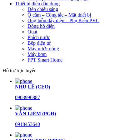
Thiết bị điện dân dụng
Đèn chiếu sáng
Ổ cắm – Công tắc – Mặt thiết bị
Ống luồn dây điện – Phụ Kiện PVC
Đồng hồ điện
Quạt
Phích nước
Bếp điện từ
Máy nước nóng
Máy bơm
FPT Smart Home
Hỗ trợ trực tuyến
NHƯ LỆ (CEO)
0903996887
VĂN LIÊM (PGĐ)
0918453640