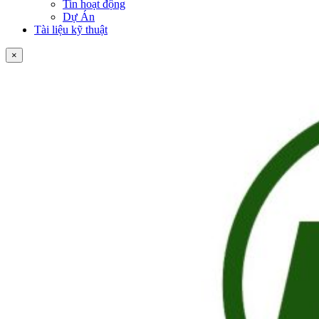
Tin hoạt động
Dự Án
Tài liệu kỹ thuật
×