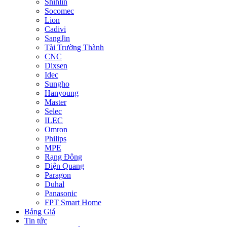
Shihlin
Socomec
Lion
Cadivi
SangJin
Tài Trường Thành
CNC
Dixsen
Idec
Sungho
Hanyoung
Master
Selec
ILEC
Omron
Philips
MPE
Rạng Đông
Điện Quang
Paragon
Duhal
Panasonic
FPT Smart Home
Bảng Giá
Tin tức