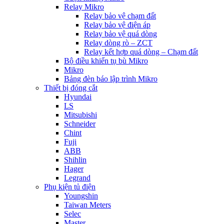
Relay Mikro
Relay bảo vệ chạm đất
Relay bảo vệ điện áp
Relay bảo vệ quá dòng
Relay dòng rò – ZCT
Relay kết hợp quá dòng – Chạm đất
Bộ điều khiển tụ bù Mikro
Mikro
Bảng đèn báo lập trình Mikro
Thiết bị đóng cắt
Hyundai
LS
Mitsubishi
Schneider
Chint
Fuji
ABB
Shihlin
Hager
Legrand
Phụ kiện tủ điện
Youngshin
Taiwan Meters
Selec
Master