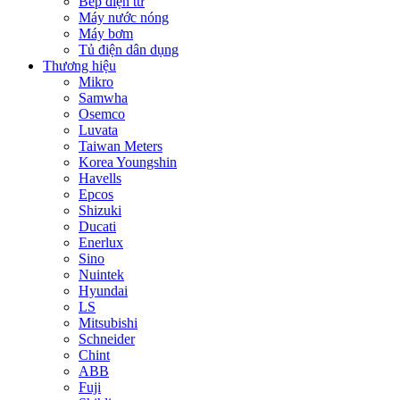
Bếp điện từ
Máy nước nóng
Máy bơm
Tủ điện dân dụng
Thương hiệu
Mikro
Samwha
Osemco
Luvata
Taiwan Meters
Korea Youngshin
Havells
Epcos
Shizuki
Ducati
Enerlux
Sino
Nuintek
Hyundai
LS
Mitsubishi
Schneider
Chint
ABB
Fuji