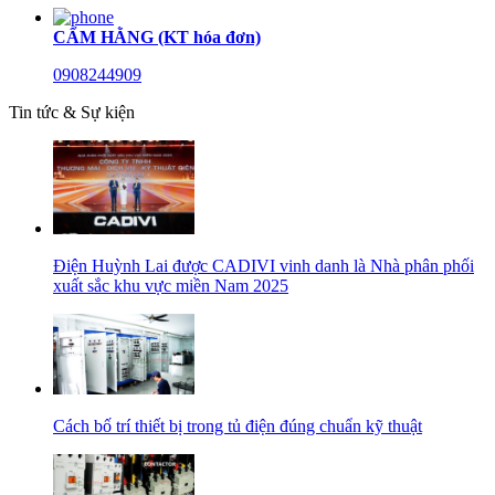
CẨM HẰNG (KT hóa đơn)
0908244909
Tin tức & Sự kiện
Điện Huỳnh Lai được CADIVI vinh danh là Nhà phân phối
xuất sắc khu vực miền Nam 2025
Cách bố trí thiết bị trong tủ điện đúng chuẩn kỹ thuật