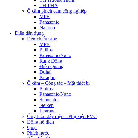
THIPHA
Ổ cắm phích cắm công nghiệp
MPE
Panasonic
Nanoco
Điện dân dụng
Đèn chiếu sáng
MPE
Philips
Panasonic/Nano
Rạng Đông
Điện Quang
Duhal
Paragon
Ổ cắm – Công tắc – Mặt thiết bị
Philips
Panasonic/Nano
Schneider
Neiken
Legrand
Ống luồn dây điện – Phụ kiện PVC
Đồng hồ điện
Quạt
Phích nước