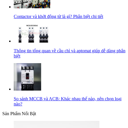
Contactor và khởi động từ là gì? Phân biệt chi tiết
Thông tin tổng quan về cầu chì và aptomat giúp dễ dàng phân
biệt
So sánh MCCB và ACB: Khác nhau thế nào, nên chọn loại
nào?
Sản Phẩm Nổi Bật