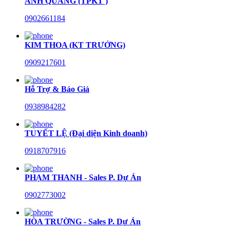
ANH QUANG (TPKT )
0902661184
KIM THOA (KT TRƯỞNG)
0909217601
Hỗ Trợ & Báo Giá
0938984282
TUYẾT LỆ (Đại diện Kinh doanh)
0918707916
PHẠM THANH - Sales P. Dự Án
0902773002
HÒA TRƯỜNG - Sales P. Dự Án