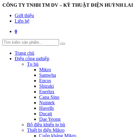
CÔNG TY TNHH TM DV – KỸ THUẬT ĐIỆN HUỲNH LAI
Giới thiệu
Liên hệ
0
Trang chủ
Điện công nghiệp
Tụ bù
Mikro
Samwha
Epcos
Shizuki
Enerlux
Capa Sino
Nuintek
Havells
Ducati
Dae Yeong
Bộ điều khiển tụ bù
Thiết bị điện Mikro
Cuộn kháng Mikro