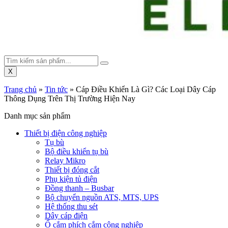
X
Trang chủ
»
Tin tức
»
Cáp Điều Khiển Là Gì? Các Loại Dây Cáp
Thông Dụng Trên Thị Trường Hiện Nay
Danh mục sản phẩm
Thiết bị điện công nghiệp
Tụ bù
Bộ điều khiển tụ bù
Relay Mikro
Thiết bị đóng cắt
Phụ kiện tủ điện
Đồng thanh – Busbar
Bộ chuyển nguồn ATS, MTS, UPS
Hệ thống thu sét
Dây cáp điện
Ổ cắm phích cắm công nghiệp