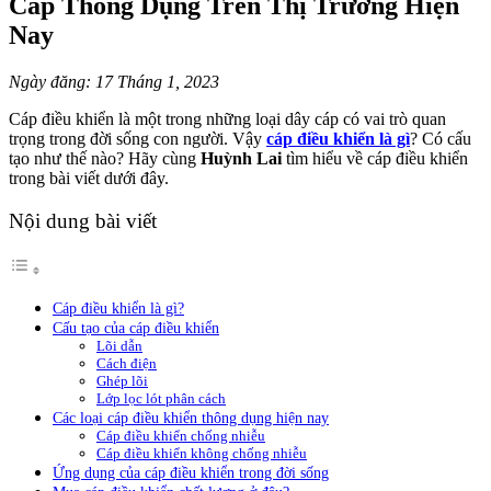
Cáp Thông Dụng Trên Thị Trường Hiện
Nay
Ngày đăng: 17 Tháng 1, 2023
Cáp điều khiển là một trong những loại dây cáp có vai trò quan
trọng trong đời sống con người. Vậy
cáp điều khiển là gì
? Có cấu
tạo như thế nào? Hãy cùng
Huỳnh Lai
tìm hiểu về cáp điều khiển
trong bài viết dưới đây.
Nội dung bài viết
Cáp điều khiển là gì?
Cấu tạo của cáp điều khiển
Lõi dẫn
Cách điện
Ghép lõi
Lớp lọc lót phân cách
Các loại cáp điều khiển thông dụng hiện nay
Cáp điều khiển chống nhiễu
Cáp điều khiển không chống nhiễu
Ứng dụng của cáp điều khiển trong đời sống