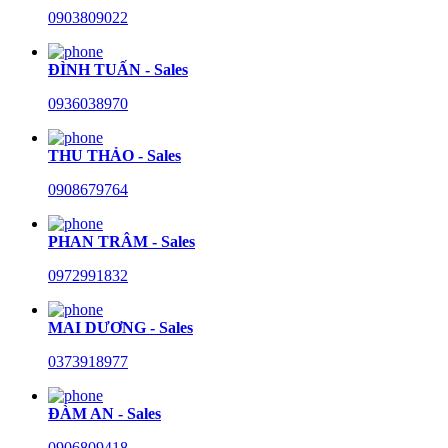
0903809022
ĐÌNH TUẤN - Sales
0936038970
THU THẢO - Sales
0908679764
PHAN TRÂM - Sales
0972991832
MAI DƯƠNG - Sales
0373918977
ĐÀM AN - Sales
0906809418