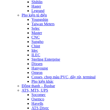
Shihlin
Hager
Legrand
Phụ kiện tủ điện
Youngshin
Taiwan Meters
Selec
Master
CNC
Sungho
Chint
Idec
ILEC
Sterling Enterprise
Dixsen
Hanyoung
Omron
Cosses, chụp màu PVC, dây rút, terminal
Phụ kiện khác
Đồng thanh – Busbar
ATS, MTS, UPS
Socomec
Osemco
Havells
ATS Divec