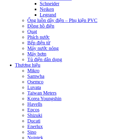
Schneider
Neiken
Legrand
Ống luồn dây điện – Phụ kiện PVC
Đồng hồ điện
Quạt
Phích nước
Bếp điện từ
Máy nước nóng
Máy bơm
Tủ điện dân dụng
Thương hiệu
Mikro
Samwha
Osemco
Luvata
Taiwan Meters
Korea Youngshin
Havells
Epcos
Shizuki
Ducati
Enerlux
Sino
Nuintek