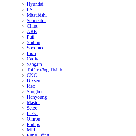
Hyundai
LS
Mitsubishi
Schneider
Chint
ABB
Fuji
Shihlin
Socomec
Lion
Cadivi
SangJin
Tài Trường Thành
CNC
Dixsen
Idec
Sungho
Hanyoung
Master
Selec
ILEC
Omron
Philips
MPE
Rạng Đông