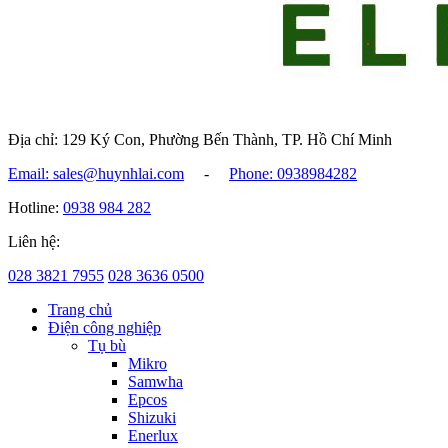
Địa chỉ: 129 Ký Con, Phường Bến Thành, TP. Hồ Chí Minh
Email: sales@huynhlai.com
-
Phone: 0938984282
Hotline:
0938 984 282
Liên hệ:
028 3821 7955
028 3636 0500
Trang chủ
Điện công nghiệp
Tụ bù
Mikro
Samwha
Epcos
Shizuki
Enerlux