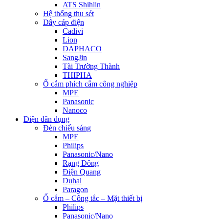
ATS Shihlin
Hệ thống thu sét
Dây cáp điện
Cadivi
Lion
DAPHACO
SangJin
Tài Trường Thành
THIPHA
Ổ cắm phích cắm công nghiệp
MPE
Panasonic
Nanoco
Điện dân dụng
Đèn chiếu sáng
MPE
Philips
Panasonic/Nano
Rạng Đông
Điện Quang
Duhal
Paragon
Ổ cắm – Công tắc – Mặt thiết bị
Philips
Panasonic/Nano