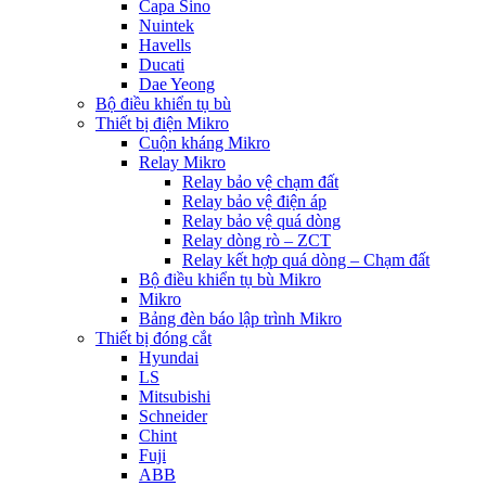
Capa Sino
Nuintek
Havells
Ducati
Dae Yeong
Bộ điều khiển tụ bù
Thiết bị điện Mikro
Cuộn kháng Mikro
Relay Mikro
Relay bảo vệ chạm đất
Relay bảo vệ điện áp
Relay bảo vệ quá dòng
Relay dòng rò – ZCT
Relay kết hợp quá dòng – Chạm đất
Bộ điều khiển tụ bù Mikro
Mikro
Bảng đèn báo lập trình Mikro
Thiết bị đóng cắt
Hyundai
LS
Mitsubishi
Schneider
Chint
Fuji
ABB