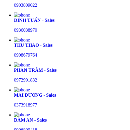
0903809022
ĐÌNH TUẤN - Sales
0936038970
THU THẢO - Sales
0908679764
PHAN TRÂM - Sales
0972991832
MAI DƯƠNG - Sales
0373918977
ĐÀM AN - Sales
0906809418