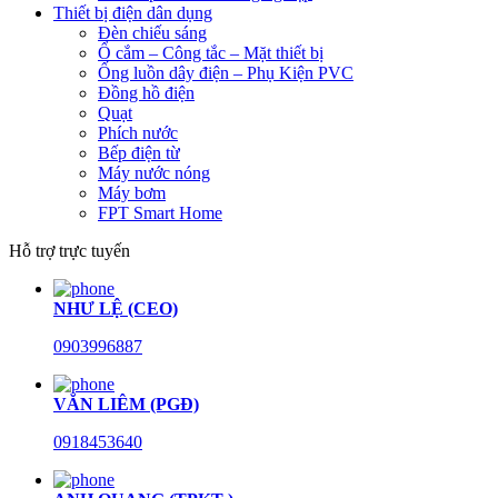
Thiết bị điện dân dụng
Đèn chiếu sáng
Ổ cắm – Công tắc – Mặt thiết bị
Ống luồn dây điện – Phụ Kiện PVC
Đồng hồ điện
Quạt
Phích nước
Bếp điện từ
Máy nước nóng
Máy bơm
FPT Smart Home
Hỗ trợ trực tuyến
NHƯ LỆ (CEO)
0903996887
VĂN LIÊM (PGĐ)
0918453640