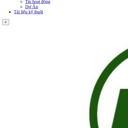
Tin hoạt động
Dự Án
Tài liệu kỹ thuật
×