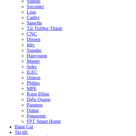
Shihlin
Socomec
Lion
Cadivi
SangJin
Tài Trường Thành
CNC
Dixsen
Idec
Sungho
Hanyoung
Master
Selec
ILEC
Omron
Philips
MPE
Rạng Đông
Điện Quang
Paragon
Duhal
Panasonic
FPT Smart Home
Bảng Giá
Tin tức