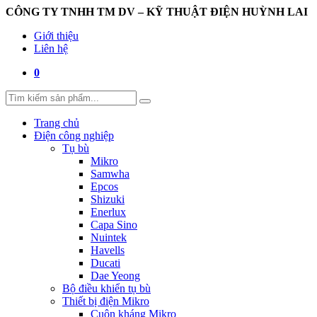
CÔNG TY TNHH TM DV – KỸ THUẬT ĐIỆN HUỲNH LAI
Giới thiệu
Liên hệ
0
Trang chủ
Điện công nghiệp
Tụ bù
Mikro
Samwha
Epcos
Shizuki
Enerlux
Capa Sino
Nuintek
Havells
Ducati
Dae Yeong
Bộ điều khiển tụ bù
Thiết bị điện Mikro
Cuộn kháng Mikro