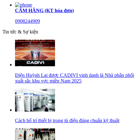
CẨM HẰNG (KT hóa đơn)
0908244909
Tin tức & Sự kiện
Điện Huỳnh Lai được CADIVI vinh danh là Nhà phân phối
xuất sắc khu vực miền Nam 2025
Cách bố trí thiết bị trong tủ điện đúng chuẩn kỹ thuật