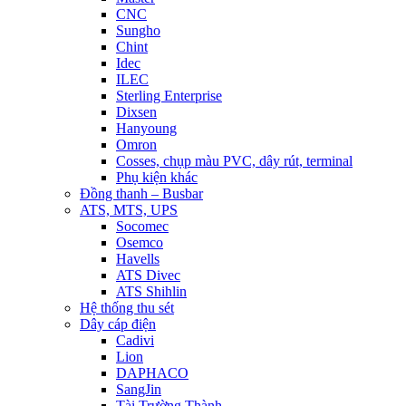
CNC
Sungho
Chint
Idec
ILEC
Sterling Enterprise
Dixsen
Hanyoung
Omron
Cosses, chụp màu PVC, dây rút, terminal
Phụ kiện khác
Đồng thanh – Busbar
ATS, MTS, UPS
Socomec
Osemco
Havells
ATS Divec
ATS Shihlin
Hệ thống thu sét
Dây cáp điện
Cadivi
Lion
DAPHACO
SangJin
Tài Trường Thành