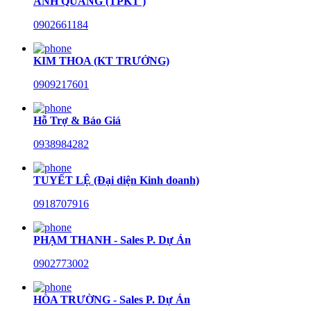
ANH QUANG (TPKT )
0902661184
KIM THOA (KT TRƯỞNG)
0909217601
Hỗ Trợ & Báo Giá
0938984282
TUYẾT LỆ (Đại diện Kinh doanh)
0918707916
PHẠM THANH - Sales P. Dự Án
0902773002
HÒA TRƯỜNG - Sales P. Dự Án