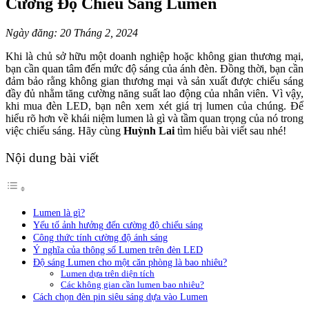
Cường Độ Chiếu Sáng Lumen
Ngày đăng: 20 Tháng 2, 2024
Khi là chủ sở hữu một doanh nghiệp hoặc không gian thương mại,
bạn cần quan tâm đến mức độ sáng của ánh đèn. Đồng thời, bạn cần
đảm bảo rằng không gian thương mại và sản xuất được chiếu sáng
đầy đủ nhằm tăng cường năng suất lao động của nhân viên. Vì vậy,
khi mua đèn LED, bạn nên xem xét giá trị lumen của chúng. Để
hiểu rõ hơn về khái niệm lumen là gì và tầm quan trọng của nó trong
việc chiếu sáng. Hãy cùng
Huỳnh Lai
tìm hiểu bài viết sau nhé!
Nội dung bài viết
Lumen là gì?
Yếu tố ảnh hưởng đến cường độ chiếu sáng
Công thức tính cường độ ánh sáng
Ý nghĩa của thông số Lumen trên đèn LED
Độ sáng Lumen cho một căn phòng là bao nhiêu?
Lumen dựa trên diện tích
Các không gian cần lumen bao nhiêu?
Cách chọn đèn pin siêu sáng dựa vào Lumen