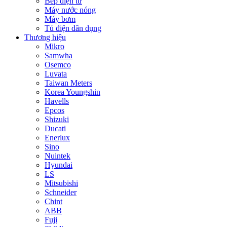
Bếp điện từ
Máy nước nóng
Máy bơm
Tủ điện dân dụng
Thương hiệu
Mikro
Samwha
Osemco
Luvata
Taiwan Meters
Korea Youngshin
Havells
Epcos
Shizuki
Ducati
Enerlux
Sino
Nuintek
Hyundai
LS
Mitsubishi
Schneider
Chint
ABB
Fuji