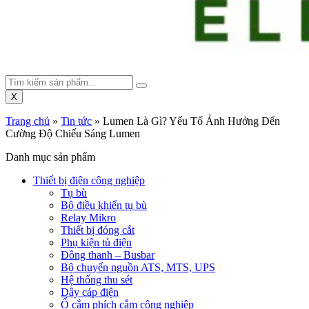
X
Trang chủ
»
Tin tức
»
Lumen Là Gì? Yếu Tố Ảnh Hưởng Đến
Cường Độ Chiếu Sáng Lumen
Danh mục sản phẩm
Thiết bị điện công nghiệp
Tụ bù
Bộ điều khiển tụ bù
Relay Mikro
Thiết bị đóng cắt
Phụ kiện tủ điện
Đồng thanh – Busbar
Bộ chuyển nguồn ATS, MTS, UPS
Hệ thống thu sét
Dây cáp điện
Ổ cắm phích cắm công nghiệp