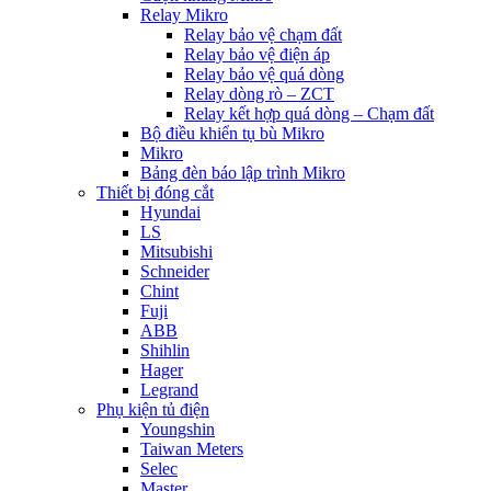
Relay Mikro
Relay bảo vệ chạm đất
Relay bảo vệ điện áp
Relay bảo vệ quá dòng
Relay dòng rò – ZCT
Relay kết hợp quá dòng – Chạm đất
Bộ điều khiển tụ bù Mikro
Mikro
Bảng đèn báo lập trình Mikro
Thiết bị đóng cắt
Hyundai
LS
Mitsubishi
Schneider
Chint
Fuji
ABB
Shihlin
Hager
Legrand
Phụ kiện tủ điện
Youngshin
Taiwan Meters
Selec
Master