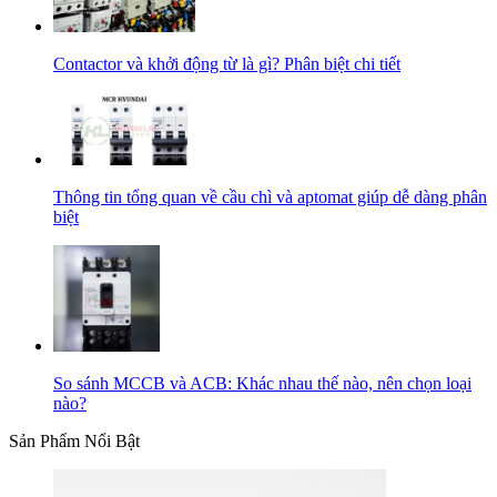
Contactor và khởi động từ là gì? Phân biệt chi tiết
Thông tin tổng quan về cầu chì và aptomat giúp dễ dàng phân
biệt
So sánh MCCB và ACB: Khác nhau thế nào, nên chọn loại
nào?
Sản Phẩm Nổi Bật