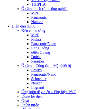
THIPHA
Ổ cắm phích cắm công nghiệp
MPE
Panasonic
Nanoco
Điện dân dụng
Đèn chiếu sáng
MPE
Philips
Panasonic/Nano
Rạng Đông
Điện Quang
Duhal
Paragon
Ổ cắm – Công tắc – Mặt thiết bị
Philips
Panasonic/Nano
Schneider
Neiken
Legrand
Ống luồn dây điện – Phụ kiện PVC
Đồng hồ điện
Quạt
Phích nước