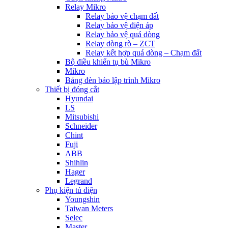
Relay Mikro
Relay bảo vệ chạm đất
Relay bảo vệ điện áp
Relay bảo vệ quá dòng
Relay dòng rò – ZCT
Relay kết hợp quá dòng – Chạm đất
Bộ điều khiển tụ bù Mikro
Mikro
Bảng đèn báo lập trình Mikro
Thiết bị đóng cắt
Hyundai
LS
Mitsubishi
Schneider
Chint
Fuji
ABB
Shihlin
Hager
Legrand
Phụ kiện tủ điện
Youngshin
Taiwan Meters
Selec
Master