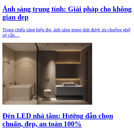
Ánh sáng trung tính: Giải pháp cho không
gian đẹp
Trong chiếu sáng hiện đại, ánh sáng trung tính được ưa chuộng nhờ
sự cân…
Đèn LED nhà tắm: Hướng dẫn chọn
chuẩn, đẹp, an toàn 100%