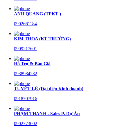
ANH QUANG (TPKT )
0902661184
KIM THOA (KT TRƯỞNG)
0909217601
Hỗ Trợ & Báo Giá
0938984282
TUYẾT LỆ (Đại diện Kinh doanh)
0918707916
PHẠM THANH - Sales P. Dự Án
0902773002