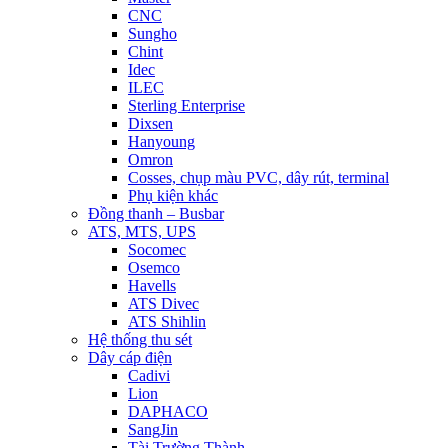
CNC
Sungho
Chint
Idec
ILEC
Sterling Enterprise
Dixsen
Hanyoung
Omron
Cosses, chụp màu PVC, dây rút, terminal
Phụ kiện khác
Đồng thanh – Busbar
ATS, MTS, UPS
Socomec
Osemco
Havells
ATS Divec
ATS Shihlin
Hệ thống thu sét
Dây cáp điện
Cadivi
Lion
DAPHACO
SangJin
Tài Trường Thành