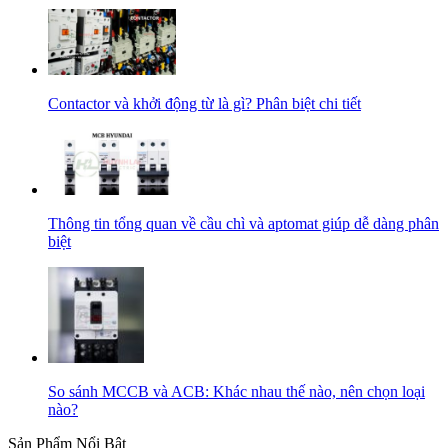
Contactor và khởi động từ là gì? Phân biệt chi tiết
Thông tin tổng quan về cầu chì và aptomat giúp dễ dàng phân
biệt
So sánh MCCB và ACB: Khác nhau thế nào, nên chọn loại
nào?
Sản Phẩm Nổi Bật