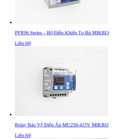
PFR96 Series – Bộ Điều Khiển Tụ Bù MIKRO
Liên Hệ
Relay Bảo Vệ Điện Áp MU250-415V MIKRO
Liên Hệ