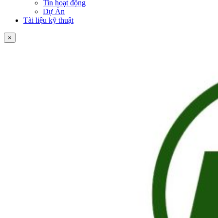
Tin hoạt động
Dự Án
Tài liệu kỹ thuật
×