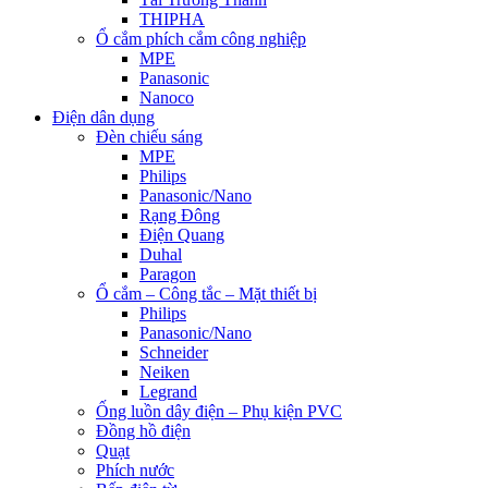
THIPHA
Ổ cắm phích cắm công nghiệp
MPE
Panasonic
Nanoco
Điện dân dụng
Đèn chiếu sáng
MPE
Philips
Panasonic/Nano
Rạng Đông
Điện Quang
Duhal
Paragon
Ổ cắm – Công tắc – Mặt thiết bị
Philips
Panasonic/Nano
Schneider
Neiken
Legrand
Ống luồn dây điện – Phụ kiện PVC
Đồng hồ điện
Quạt
Phích nước