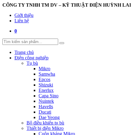
CÔNG TY TNHH TM DV – KỸ THUẬT ĐIỆN HUỲNH LAI
Giới thiệu
Liên hệ
0
Trang chủ
Điện công nghiệp
Tụ bù
Mikro
Samwha
Epcos
Shizuki
Enerlux
Capa Sino
Nuintek
Havells
Ducati
Dae Yeong
Bộ điều khiển tụ bù
Thiết bị điện Mikro
Cuộn kháng Mikro