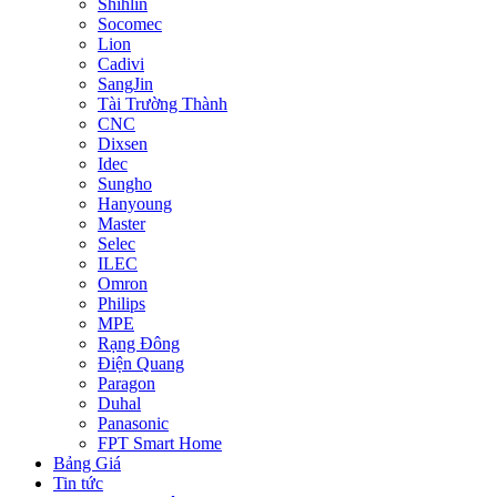
Shihlin
Socomec
Lion
Cadivi
SangJin
Tài Trường Thành
CNC
Dixsen
Idec
Sungho
Hanyoung
Master
Selec
ILEC
Omron
Philips
MPE
Rạng Đông
Điện Quang
Paragon
Duhal
Panasonic
FPT Smart Home
Bảng Giá
Tin tức