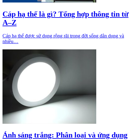
Cáp hạ thế là gì? Tổng hợp thông tin từ
A–Z
Cáp hạ thế được sử dụng rộng rãi trong đời sống dân dụng và
nhiều…
Ánh sáng trắng: Phân loại và ứng dụng