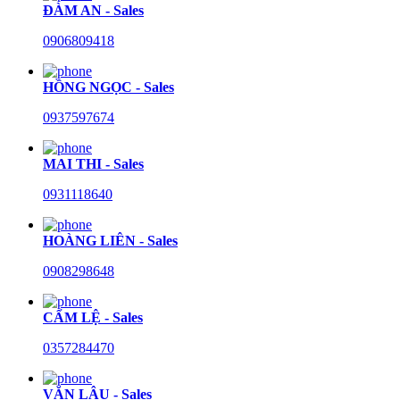
ĐÀM AN - Sales
0906809418
HỒNG NGỌC - Sales
0937597674
MAI THI - Sales
0931118640
HOÀNG LIÊN - Sales
0908298648
CẨM LỆ - Sales
0357284470
VĂN LÂU - Sales