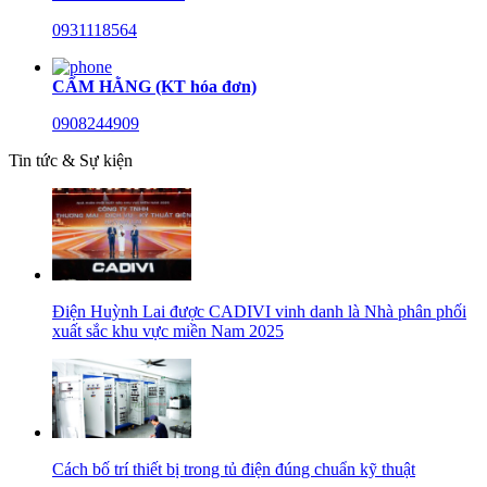
0931118564
CẨM HẰNG (KT hóa đơn)
0908244909
Tin tức & Sự kiện
Điện Huỳnh Lai được CADIVI vinh danh là Nhà phân phối
xuất sắc khu vực miền Nam 2025
Cách bố trí thiết bị trong tủ điện đúng chuẩn kỹ thuật