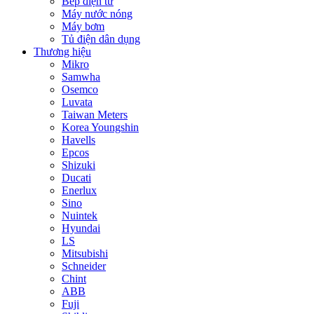
Bếp điện từ
Máy nước nóng
Máy bơm
Tủ điện dân dụng
Thương hiệu
Mikro
Samwha
Osemco
Luvata
Taiwan Meters
Korea Youngshin
Havells
Epcos
Shizuki
Ducati
Enerlux
Sino
Nuintek
Hyundai
LS
Mitsubishi
Schneider
Chint
ABB
Fuji