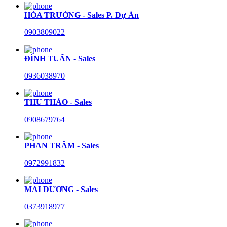
HÒA TRƯỜNG - Sales P. Dự Án
0903809022
ĐÌNH TUẤN - Sales
0936038970
THU THẢO - Sales
0908679764
PHAN TRÂM - Sales
0972991832
MAI DƯƠNG - Sales
0373918977