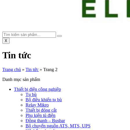
X
Tin tức
Trang chủ
»
Tin tức
»
Trang 2
Danh mục sản phẩm
Thiết bị điện công nghiệp
Tụ bù
Bộ điều khiển tụ bù
Relay Mikro
Thiết bị đóng cắt
Phụ kiện tủ điện
Đồng thanh – Busbar
Bộ chuyển nguồn ATS, MTS, UPS