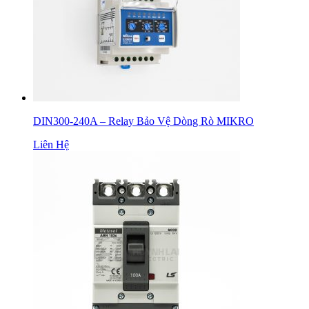
DIN300-240A – Relay Bảo Vệ Dòng Rò MIKRO
Liên Hệ