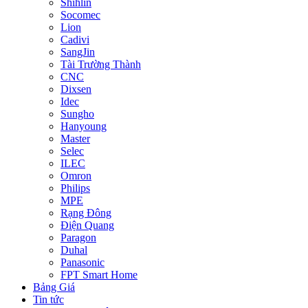
Shihlin
Socomec
Lion
Cadivi
SangJin
Tài Trường Thành
CNC
Dixsen
Idec
Sungho
Hanyoung
Master
Selec
ILEC
Omron
Philips
MPE
Rạng Đông
Điện Quang
Paragon
Duhal
Panasonic
FPT Smart Home
Bảng Giá
Tin tức