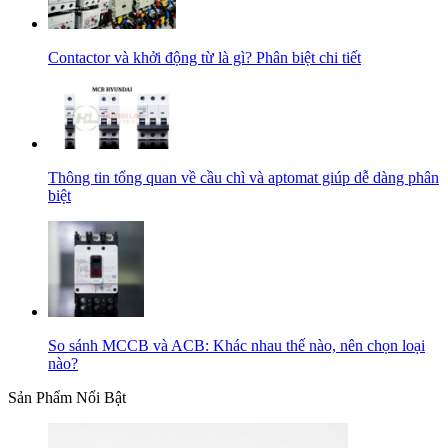
Contactor và khởi động từ là gì? Phân biệt chi tiết
Thông tin tổng quan về cầu chì và aptomat giúp dễ dàng phân
biệt
So sánh MCCB và ACB: Khác nhau thế nào, nên chọn loại
nào?
Sản Phẩm Nổi Bật