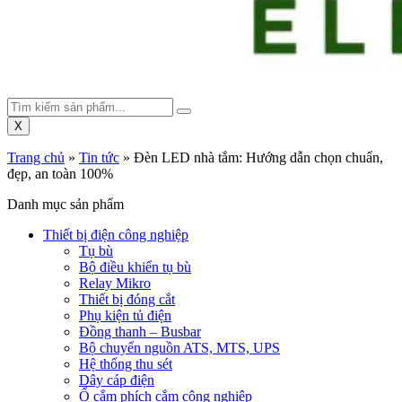
X
Trang chủ
»
Tin tức
»
Đèn LED nhà tắm: Hướng dẫn chọn chuẩn,
đẹp, an toàn 100%
Danh mục sản phẩm
Thiết bị điện công nghiệp
Tụ bù
Bộ điều khiển tụ bù
Relay Mikro
Thiết bị đóng cắt
Phụ kiện tủ điện
Đồng thanh – Busbar
Bộ chuyển nguồn ATS, MTS, UPS
Hệ thống thu sét
Dây cáp điện
Ổ cắm phích cắm công nghiệp