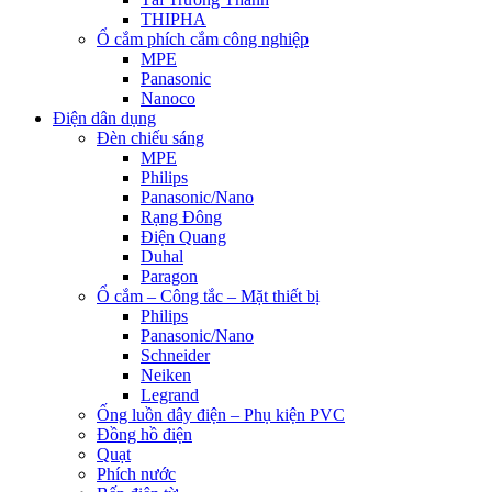
THIPHA
Ổ cắm phích cắm công nghiệp
MPE
Panasonic
Nanoco
Điện dân dụng
Đèn chiếu sáng
MPE
Philips
Panasonic/Nano
Rạng Đông
Điện Quang
Duhal
Paragon
Ổ cắm – Công tắc – Mặt thiết bị
Philips
Panasonic/Nano
Schneider
Neiken
Legrand
Ống luồn dây điện – Phụ kiện PVC
Đồng hồ điện
Quạt
Phích nước