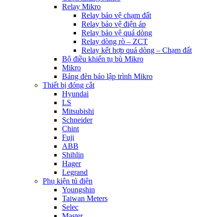
Relay Mikro
Relay bảo vệ chạm đất
Relay bảo vệ điện áp
Relay bảo vệ quá dòng
Relay dòng rò – ZCT
Relay kết hợp quá dòng – Chạm đất
Bộ điều khiển tụ bù Mikro
Mikro
Bảng đèn báo lập trình Mikro
Thiết bị đóng cắt
Hyundai
LS
Mitsubishi
Schneider
Chint
Fuji
ABB
Shihlin
Hager
Legrand
Phụ kiện tủ điện
Youngshin
Taiwan Meters
Selec
Master