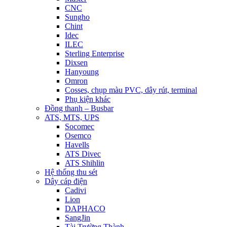
CNC
Sungho
Chint
Idec
ILEC
Sterling Enterprise
Dixsen
Hanyoung
Omron
Cosses, chụp màu PVC, dây rút, terminal
Phụ kiện khác
Đồng thanh – Busbar
ATS, MTS, UPS
Socomec
Osemco
Havells
ATS Divec
ATS Shihlin
Hệ thống thu sét
Dây cáp điện
Cadivi
Lion
DAPHACO
SangJin
Tài Trường Thành