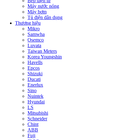
Bếp điện từ
Máy nước nóng
Máy bơm
Tủ điện dân dụng
Thương hiệu
Mikro
Samwha
Osemco
Luvata
Taiwan Meters
Korea Youngshin
Havells
Epcos
Shizuki
Ducati
Enerlux
Sino
Nuintek
Hyundai
LS
Mitsubishi
Schneider
Chint
ABB
Fuji