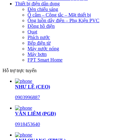
Thiết bị điện dân dụng
Đèn chiếu sáng
Ổ cắm – Công tắc – Mặt thiết bị
Ống luồn dây điện – Phụ Kiện PVC
Đồng hồ điện
Quạt
Phích nước
Bếp điện từ
Máy nước nóng
Máy bơm
FPT Smart Home
Hỗ trợ trực tuyến
NHƯ LỆ (CEO)
0903996887
VĂN LIÊM (PGĐ)
0918453640