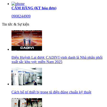
CẨM HẰNG (KT hóa đơn)
0908244909
Tin tức & Sự kiện
Điện Huỳnh Lai được CADIVI vinh danh là Nhà phân phối
xuất sắc khu vực miền Nam 2025
Cách bố trí thiết bị trong tủ điện đúng chuẩn kỹ thuật