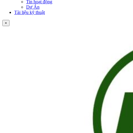
Tin hoạt động
Dự Án
Tài liệu kỹ thuật
×