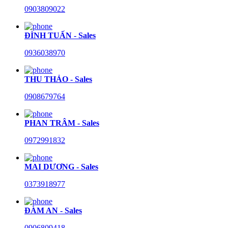
0903809022
ĐÌNH TUẤN - Sales
0936038970
THU THẢO - Sales
0908679764
PHAN TRÂM - Sales
0972991832
MAI DƯƠNG - Sales
0373918977
ĐÀM AN - Sales
0906809418