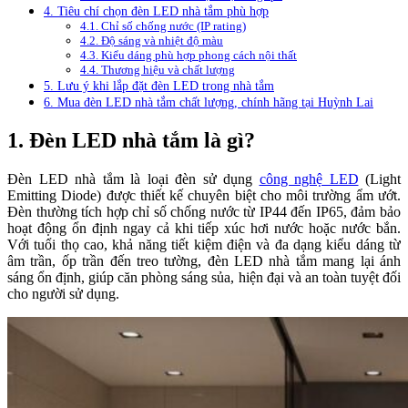
4. Tiêu chí chọn đèn LED nhà tắm phù hợp
4.1. Chỉ số chống nước (IP rating)
4.2. Độ sáng và nhiệt độ màu
4.3. Kiểu dáng phù hợp phong cách nội thất
4.4. Thương hiệu và chất lượng
5. Lưu ý khi lắp đặt đèn LED trong nhà tắm
6. Mua đèn LED nhà tắm chất lượng, chính hãng tại Huỳnh Lai
1. Đèn LED nhà tắm là gì?
Đèn LED nhà tắm là loại đèn sử dụng
công nghệ LED
(Light
Emitting Diode) được thiết kế chuyên biệt cho môi trường ẩm ướt.
Đèn thường tích hợp chỉ số chống nước từ IP44 đến IP65, đảm bảo
hoạt động ổn định ngay cả khi tiếp xúc hơi nước hoặc nước bắn.
Với tuổi thọ cao, khả năng tiết kiệm điện và đa dạng kiểu dáng từ
âm trần, ốp trần đến treo tường, đèn LED nhà tắm mang lại ánh
sáng ổn định, giúp căn phòng sáng sủa, hiện đại và an toàn tuyệt đối
cho người sử dụng.