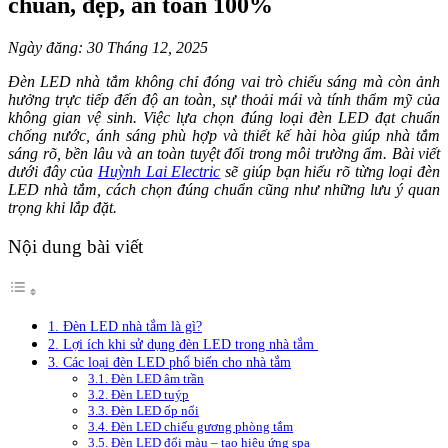
chuẩn, đẹp, an toàn 100%
Ngày đăng: 30 Tháng 12, 2025
Đèn LED nhà tắm không chỉ đóng vai trò chiếu sáng mà còn ảnh
hưởng trực tiếp đến độ an toàn, sự thoải mái và tính thẩm mỹ của
không gian vệ sinh. Việc lựa chọn đúng loại đèn LED đạt chuẩn
chống nước, ánh sáng phù hợp và thiết kế hài hòa giúp nhà tắm
sáng rõ, bền lâu và an toàn tuyệt đối trong môi trường ẩm. Bài viết
dưới đây của
Huỳnh Lai Electric
sẽ giúp bạn hiểu rõ từng loại đèn
LED nhà tắm, cách chọn đúng chuẩn cũng như những lưu ý quan
trọng khi lắp đặt.
Nội dung bài viết
1. Đèn LED nhà tắm là gì?
2. Lợi ích khi sử dụng đèn LED trong nhà tắm
3. Các loại đèn LED phổ biến cho nhà tắm
3.1. Đèn LED âm trần
3.2. Đèn LED tuýp
3.3. Đèn LED ốp nổi
3.4. Đèn LED chiếu gương phòng tắm
3.5. Đèn LED đổi màu – tạo hiệu ứng spa