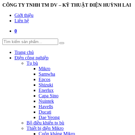
CÔNG TY TNHH TM DV – KỸ THUẬT ĐIỆN HUỲNH LAI
Giới thiệu
Liên hệ
0
Trang chủ
Điện công nghiệp
Tụ bù
Mikro
Samwha
Epcos
Shizuki
Enerlux
Capa Sino
Nuintek
Havells
Ducati
Dae Yeong
Bộ điều khiển tụ bù
Thiết bị điện Mikro
Cuộn kháng Mikro