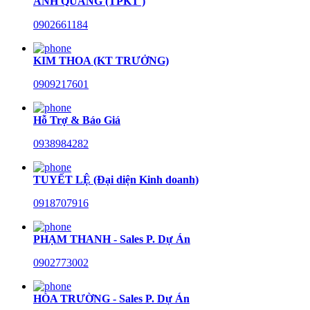
ANH QUANG (TPKT )
0902661184
KIM THOA (KT TRƯỞNG)
0909217601
Hỗ Trợ & Báo Giá
0938984282
TUYẾT LỆ (Đại diện Kinh doanh)
0918707916
PHẠM THANH - Sales P. Dự Án
0902773002
HÒA TRƯỜNG - Sales P. Dự Án