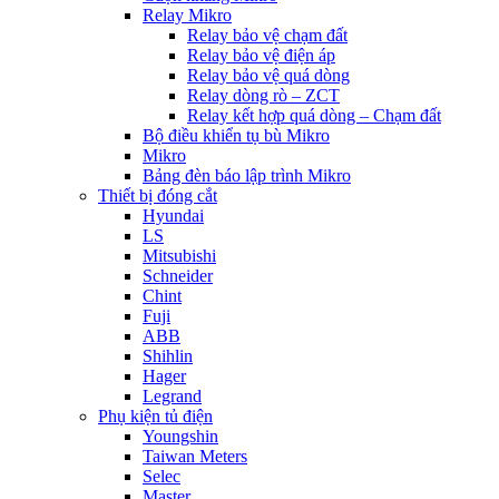
Relay Mikro
Relay bảo vệ chạm đất
Relay bảo vệ điện áp
Relay bảo vệ quá dòng
Relay dòng rò – ZCT
Relay kết hợp quá dòng – Chạm đất
Bộ điều khiển tụ bù Mikro
Mikro
Bảng đèn báo lập trình Mikro
Thiết bị đóng cắt
Hyundai
LS
Mitsubishi
Schneider
Chint
Fuji
ABB
Shihlin
Hager
Legrand
Phụ kiện tủ điện
Youngshin
Taiwan Meters
Selec
Master