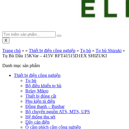
X
Trang chủ
»
»
Thiết bị điện công nghiệp
»
Tụ bù
»
Tụ bù Shizuki
»
Tụ Bù Dầu 15KVar – 415V RFT41515D1EX SHIZUKI
Danh mục sản phẩm
Thiết bị điện công nghiệp
Tụ bù
Bộ điều khiển tụ bù
Relay Mikro
Thiết bị đóng cắt
Phụ kiện tủ điện
Đồng thanh – Busbar
Bộ chuyển nguồn ATS, MTS, UPS
Hệ thống thu sét
Dây cáp điện
Ổ cắm phích cắm công nghiệp