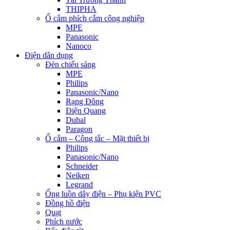
THIPHA
Ổ cắm phích cắm công nghiệp
MPE
Panasonic
Nanoco
Điện dân dụng
Đèn chiếu sáng
MPE
Philips
Panasonic/Nano
Rạng Đông
Điện Quang
Duhal
Paragon
Ổ cắm – Công tắc – Mặt thiết bị
Philips
Panasonic/Nano
Schneider
Neiken
Legrand
Ống luồn dây điện – Phụ kiện PVC
Đồng hồ điện
Quạt
Phích nước