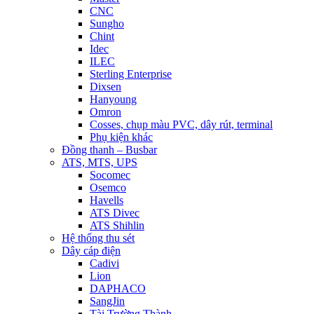
CNC
Sungho
Chint
Idec
ILEC
Sterling Enterprise
Dixsen
Hanyoung
Omron
Cosses, chụp màu PVC, dây rút, terminal
Phụ kiện khác
Đồng thanh – Busbar
ATS, MTS, UPS
Socomec
Osemco
Havells
ATS Divec
ATS Shihlin
Hệ thống thu sét
Dây cáp điện
Cadivi
Lion
DAPHACO
SangJin
Tài Trường Thành