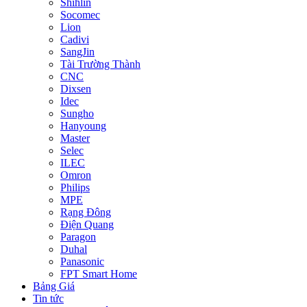
Shihlin
Socomec
Lion
Cadivi
SangJin
Tài Trường Thành
CNC
Dixsen
Idec
Sungho
Hanyoung
Master
Selec
ILEC
Omron
Philips
MPE
Rạng Đông
Điện Quang
Paragon
Duhal
Panasonic
FPT Smart Home
Bảng Giá
Tin tức