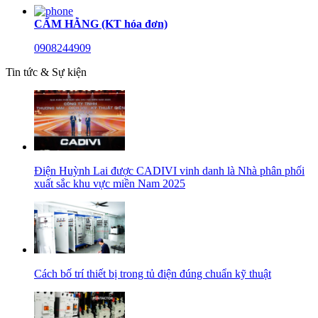
CẨM HẰNG (KT hóa đơn)
0908244909
Tin tức & Sự kiện
Điện Huỳnh Lai được CADIVI vinh danh là Nhà phân phối
xuất sắc khu vực miền Nam 2025
Cách bố trí thiết bị trong tủ điện đúng chuẩn kỹ thuật