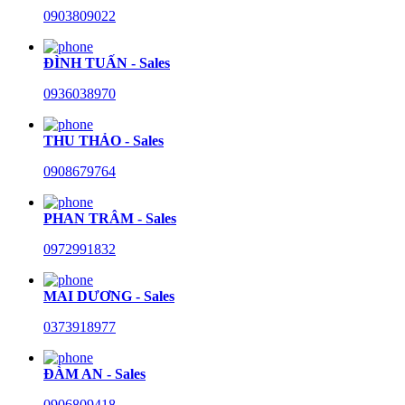
0903809022
ĐÌNH TUẤN - Sales
0936038970
THU THẢO - Sales
0908679764
PHAN TRÂM - Sales
0972991832
MAI DƯƠNG - Sales
0373918977
ĐÀM AN - Sales
0906809418