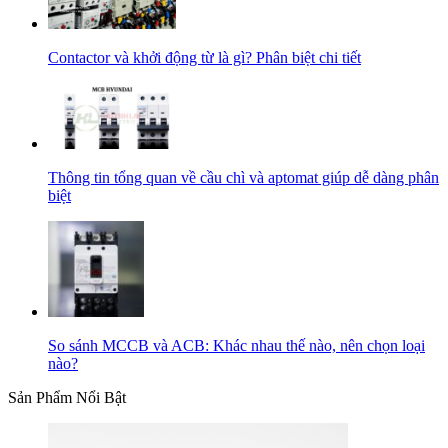
Contactor và khởi động từ là gì? Phân biệt chi tiết
Thông tin tổng quan về cầu chì và aptomat giúp dễ dàng phân
biệt
So sánh MCCB và ACB: Khác nhau thế nào, nên chọn loại
nào?
Sản Phẩm Nổi Bật