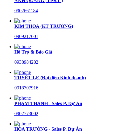
ANH QUANG (TPKT )
0902661184
KIM THOA (KT TRƯỞNG)
0909217601
Hỗ Trợ & Báo Giá
0938984282
TUYẾT LỆ (Đại diện Kinh doanh)
0918707916
PHẠM THANH - Sales P. Dự Án
0902773002
HÒA TRƯỜNG - Sales P. Dự Án