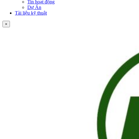
Tin hoạt động
Dự Án
Tài liệu kỹ thuật
×