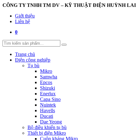
CÔNG TY TNHH TM DV – KỸ THUẬT ĐIỆN HUỲNH LAI
Giới thiệu
Liên hệ
0
Trang chủ
Điện công nghiệp
Tụ bù
Mikro
Samwha
Epcos
Shizuki
Enerlux
Capa Sino
Nuintek
Havells
Ducati
Dae Yeong
Bộ điều khiển tụ bù
Thiết bị điện Mikro
Cuộn kháng Mikro