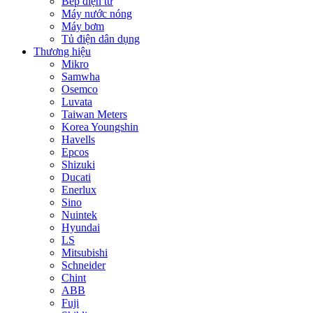
Bếp điện từ
Máy nước nóng
Máy bơm
Tủ điện dân dụng
Thương hiệu
Mikro
Samwha
Osemco
Luvata
Taiwan Meters
Korea Youngshin
Havells
Epcos
Shizuki
Ducati
Enerlux
Sino
Nuintek
Hyundai
LS
Mitsubishi
Schneider
Chint
ABB
Fuji