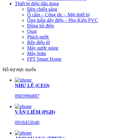
Thiết bị điện dân dụng
Đèn chiếu sáng
Ổ cắm – Công tắc – Mặt thiết bị
Ống luồn dây điện – Phụ Kiện PVC
Đồng hồ điện
Quạt
Phích nước
Bếp điện từ
Máy nước nóng
Máy bơm
FPT Smart Home
Hỗ trợ trực tuyến
NHƯ LỆ (CEO)
0903996887
VĂN LIÊM (PGĐ)
0918453640