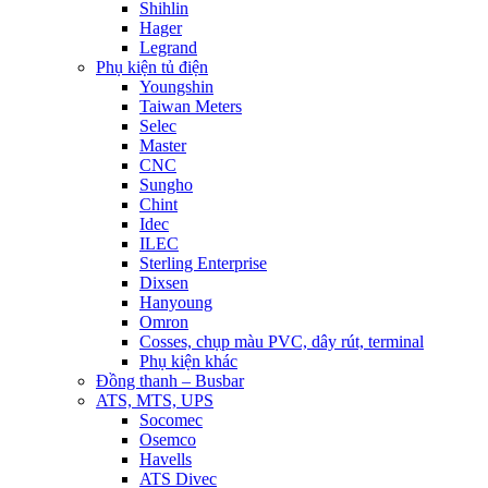
Shihlin
Hager
Legrand
Phụ kiện tủ điện
Youngshin
Taiwan Meters
Selec
Master
CNC
Sungho
Chint
Idec
ILEC
Sterling Enterprise
Dixsen
Hanyoung
Omron
Cosses, chụp màu PVC, dây rút, terminal
Phụ kiện khác
Đồng thanh – Busbar
ATS, MTS, UPS
Socomec
Osemco
Havells
ATS Divec