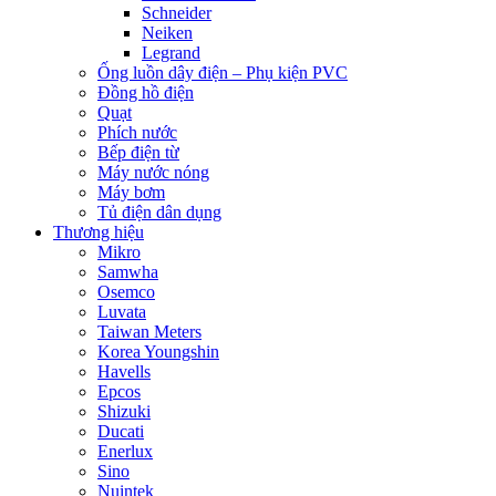
Schneider
Neiken
Legrand
Ống luồn dây điện – Phụ kiện PVC
Đồng hồ điện
Quạt
Phích nước
Bếp điện từ
Máy nước nóng
Máy bơm
Tủ điện dân dụng
Thương hiệu
Mikro
Samwha
Osemco
Luvata
Taiwan Meters
Korea Youngshin
Havells
Epcos
Shizuki
Ducati
Enerlux
Sino
Nuintek