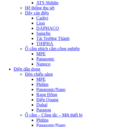
ATS Shihlin
Hệ thống thu sét
Dây cáp điện
Cadivi
Lion
DAPHACO
SangJin
Tài Trường Thành
THIPHA
Ổ cắm phích cắm công nghiệp
MPE
Panasonic
Nanoco
Điện dân dụng
Đèn chiếu sáng
MPE
Philips
Panasonic/Nano
Rạng Đông
Điện Quang
Duhal
Paragon
Ổ cắm – Công tắc – Mặt thiết bị
Philips
Panasonic/Nano