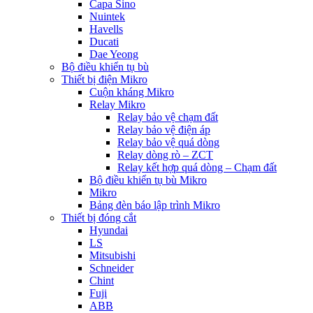
Capa Sino
Nuintek
Havells
Ducati
Dae Yeong
Bộ điều khiển tụ bù
Thiết bị điện Mikro
Cuộn kháng Mikro
Relay Mikro
Relay bảo vệ chạm đất
Relay bảo vệ điện áp
Relay bảo vệ quá dòng
Relay dòng rò – ZCT
Relay kết hợp quá dòng – Chạm đất
Bộ điều khiển tụ bù Mikro
Mikro
Bảng đèn báo lập trình Mikro
Thiết bị đóng cắt
Hyundai
LS
Mitsubishi
Schneider
Chint
Fuji
ABB