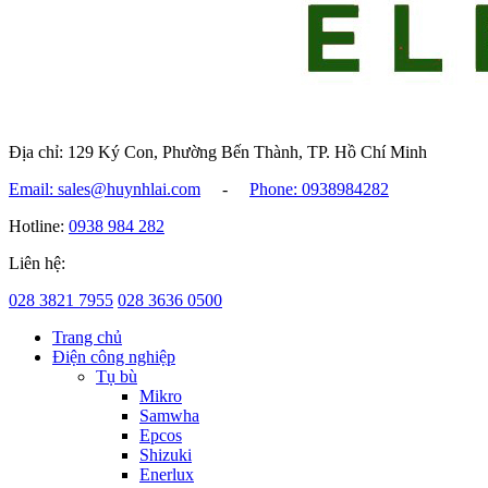
Địa chỉ: 129 Ký Con, Phường Bến Thành, TP. Hồ Chí Minh
Email: sales@huynhlai.com
-
Phone: 0938984282
Hotline:
0938 984 282
Liên hệ:
028 3821 7955
028 3636 0500
Trang chủ
Điện công nghiệp
Tụ bù
Mikro
Samwha
Epcos
Shizuki
Enerlux