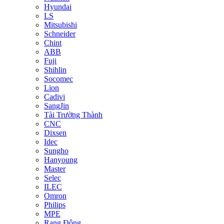
Hyundai
LS
Mitsubishi
Schneider
Chint
ABB
Fuji
Shihlin
Socomec
Lion
Cadivi
SangJin
Tài Trường Thành
CNC
Dixsen
Idec
Sungho
Hanyoung
Master
Selec
ILEC
Omron
Philips
MPE
Rạng Đông