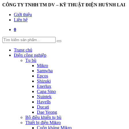
CÔNG TY TNHH TM DV – KỸ THUẬT ĐIỆN HUỲNH LAI
Giới thiệu
Liên hệ
0
Trang chủ
Điện công nghiệp
Tụ bù
Mikro
Samwha
Epcos
Shizuki
Enerlux
Capa Sino
Nuintek
Havells
Ducati
Dae Yeong
Bộ điều khiển tụ bù
Thiết bị điện Mikro
Cuộn kháng Mikro