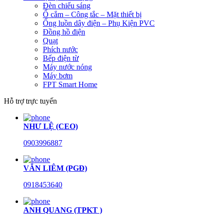
Đèn chiếu sáng
Ổ cắm – Công tắc – Mặt thiết bị
Ống luồn dây điện – Phụ Kiện PVC
Đồng hồ điện
Quạt
Phích nước
Bếp điện từ
Máy nước nóng
Máy bơm
FPT Smart Home
Hỗ trợ trực tuyến
NHƯ LỆ (CEO)
0903996887
VĂN LIÊM (PGĐ)
0918453640
ANH QUANG (TPKT )