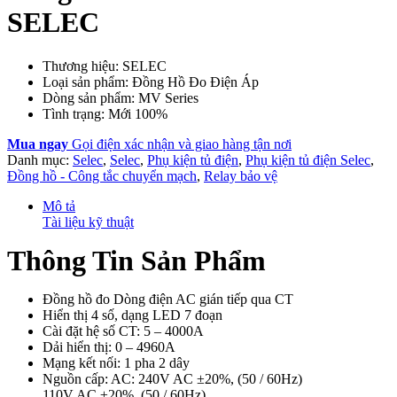
SELEC
Thương hiệu: SELEC
Loại sản phẩm: Đồng Hồ Đo Điện Áp
Dòng sản phẩm: MV Series
Tình trạng: Mới 100%
Mua ngay
Gọi điện xác nhận và giao hàng tận nơi
Danh mục:
Selec
,
Selec
,
Phụ kiện tủ điện
,
Phụ kiện tủ điện Selec
,
Đồng hồ - Công tắc chuyển mạch
,
Relay bảo vệ
Mô tả
Tài liệu kỹ thuật
Thông Tin Sản Phẩm
Đồng hồ đo Dòng điện AC gián tiếp qua CT
Hiển thị 4 số, dạng LED 7 đoạn
Cài đặt hệ số CT: 5 – 4000A
Dải hiển thị: 0 – 4960A
Mạng kết nối: 1 pha 2 dây
Nguồn cấp: AC: 240V AC ±20%, (50 / 60Hz)
110V AC ±20%, (50 / 60Hz)