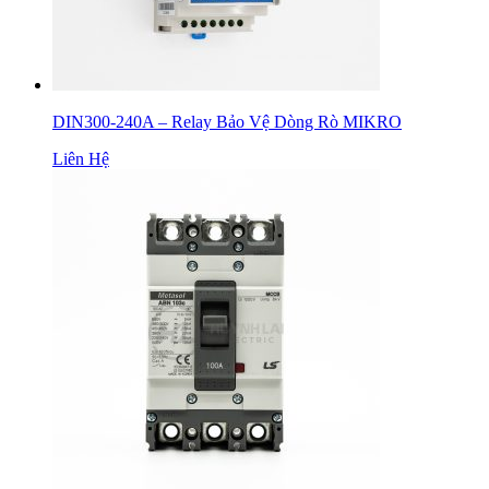
DIN300-240A – Relay Bảo Vệ Dòng Rò MIKRO
Liên Hệ