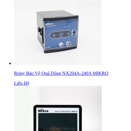
Relay Bảo Vệ Quá Dòng NX204A-240A MIKRO
Liên Hệ