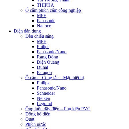
THIPHA
Ổ cắm phích cắm công nghiệp
MPE
Panasonic
Nanoco
Điện dân dụng
Đèn chiếu sáng
MPE
Philips
Panasonic/Nano
Rạng Đông
Điện Quang
Duhal
Paragon
Ổ cắm – Công tắc – Mặt thiết bị
Philips
Panasonic/Nano
Schneider
Neiken
Legrand
Ống luồn dây điện – Phụ kiện PVC
Đồng hồ điện
Quạt
Phích nước