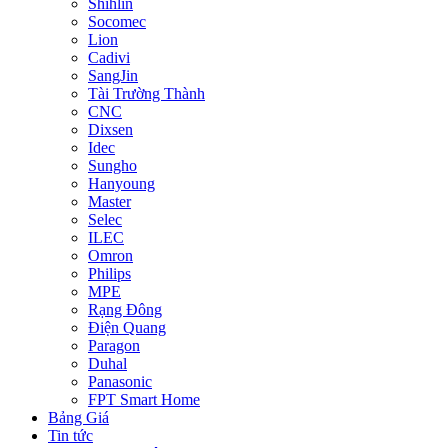
Shihlin
Socomec
Lion
Cadivi
SangJin
Tài Trường Thành
CNC
Dixsen
Idec
Sungho
Hanyoung
Master
Selec
ILEC
Omron
Philips
MPE
Rạng Đông
Điện Quang
Paragon
Duhal
Panasonic
FPT Smart Home
Bảng Giá
Tin tức