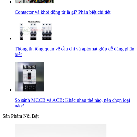
Contactor và khởi động từ là gì? Phân biệt chi tiết
Thông tin tổng quan về cầu chì và aptomat giúp dễ dàng phân
biệt
So sánh MCCB và ACB: Khác nhau thế nào, nên chọn loại
nào?
Sản Phẩm Nổi Bật