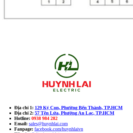
Địa chỉ 1:
129 Ký Con, Phường Bến Thành, TP.HCM
Địa chỉ 2:
57 Tên Lửa, Phường An Lạc, TP.HCM
Hotline:
0938 984 282
Email:
sales@huynhlai.com
Fanpage:
facebook.com/huynhlaivn