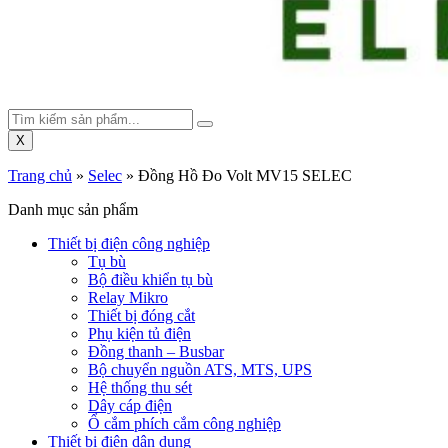
X
Trang chủ
»
Selec
»
Đồng Hồ Đo Volt MV15 SELEC
Danh mục sản phẩm
Thiết bị điện công nghiệp
Tụ bù
Bộ điều khiển tụ bù
Relay Mikro
Thiết bị đóng cắt
Phụ kiện tủ điện
Đồng thanh – Busbar
Bộ chuyển nguồn ATS, MTS, UPS
Hệ thống thu sét
Dây cáp điện
Ổ cắm phích cắm công nghiệp
Thiết bị điện dân dụng