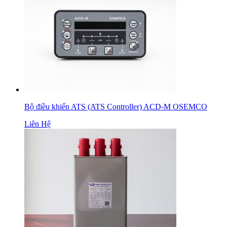
Bộ điều khiển ATS (ATS Controller) ACD-M OSEMCO
Liên Hệ