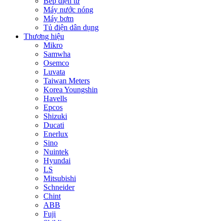
Bếp điện từ
Máy nước nóng
Máy bơm
Tủ điện dân dụng
Thương hiệu
Mikro
Samwha
Osemco
Luvata
Taiwan Meters
Korea Youngshin
Havells
Epcos
Shizuki
Ducati
Enerlux
Sino
Nuintek
Hyundai
LS
Mitsubishi
Schneider
Chint
ABB
Fuji