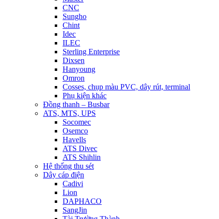
CNC
Sungho
Chint
Idec
ILEC
Sterling Enterprise
Dixsen
Hanyoung
Omron
Cosses, chụp màu PVC, dây rút, terminal
Phụ kiện khác
Đồng thanh – Busbar
ATS, MTS, UPS
Socomec
Osemco
Havells
ATS Divec
ATS Shihlin
Hệ thống thu sét
Dây cáp điện
Cadivi
Lion
DAPHACO
SangJin
Tài Trường Thành