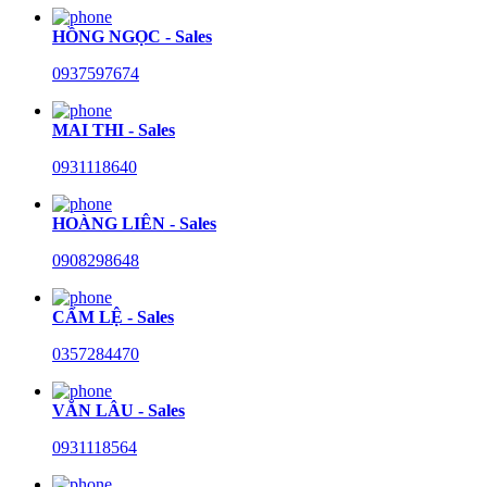
HỒNG NGỌC - Sales
0937597674
MAI THI - Sales
0931118640
HOÀNG LIÊN - Sales
0908298648
CẨM LỆ - Sales
0357284470
VĂN LÂU - Sales
0931118564