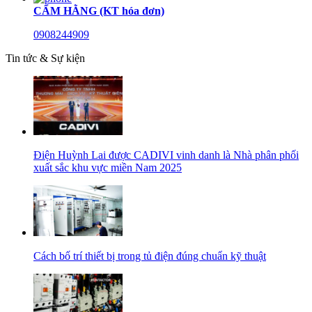
CẨM HẰNG (KT hóa đơn)
0908244909
Tin tức & Sự kiện
Điện Huỳnh Lai được CADIVI vinh danh là Nhà phân phối
xuất sắc khu vực miền Nam 2025
Cách bố trí thiết bị trong tủ điện đúng chuẩn kỹ thuật