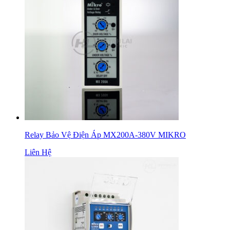
Relay Bảo Vệ Điện Áp MX200A-380V MIKRO
Liên Hệ