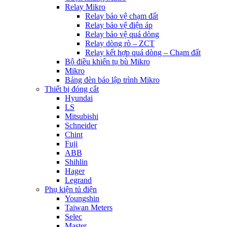
Relay Mikro
Relay bảo vệ chạm đất
Relay bảo vệ điện áp
Relay bảo vệ quá dòng
Relay dòng rò – ZCT
Relay kết hợp quá dòng – Chạm đất
Bộ điều khiển tụ bù Mikro
Mikro
Bảng đèn báo lập trình Mikro
Thiết bị đóng cắt
Hyundai
LS
Mitsubishi
Schneider
Chint
Fuji
ABB
Shihlin
Hager
Legrand
Phụ kiện tủ điện
Youngshin
Taiwan Meters
Selec
Master