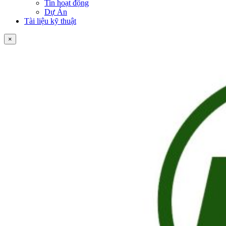
Tin hoạt động
Dự Án
Tài liệu kỹ thuật
×