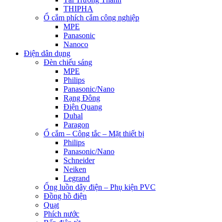
THIPHA
Ổ cắm phích cắm công nghiệp
MPE
Panasonic
Nanoco
Điện dân dụng
Đèn chiếu sáng
MPE
Philips
Panasonic/Nano
Rạng Đông
Điện Quang
Duhal
Paragon
Ổ cắm – Công tắc – Mặt thiết bị
Philips
Panasonic/Nano
Schneider
Neiken
Legrand
Ống luồn dây điện – Phụ kiện PVC
Đồng hồ điện
Quạt
Phích nước