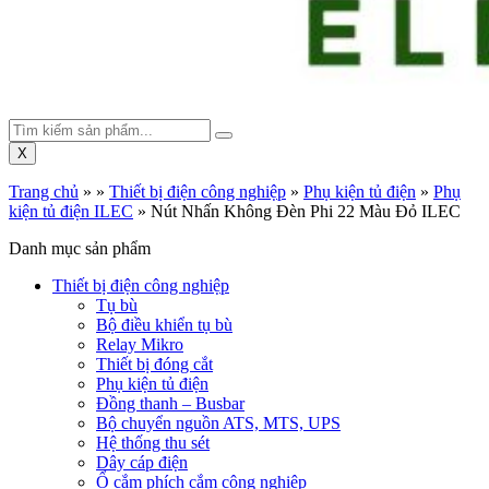
X
Trang chủ
»
»
Thiết bị điện công nghiệp
»
Phụ kiện tủ điện
»
Phụ
kiện tủ điện ILEC
»
Nút Nhấn Không Đèn Phi 22 Màu Đỏ ILEC
Danh mục sản phẩm
Thiết bị điện công nghiệp
Tụ bù
Bộ điều khiển tụ bù
Relay Mikro
Thiết bị đóng cắt
Phụ kiện tủ điện
Đồng thanh – Busbar
Bộ chuyển nguồn ATS, MTS, UPS
Hệ thống thu sét
Dây cáp điện
Ổ cắm phích cắm công nghiệp