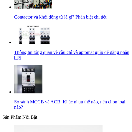
Contactor và khởi động từ là gì? Phân biệt chi tiết
Thông tin tổng quan về cầu chì và aptomat giúp dễ dàng phân
biệt
So sánh MCCB và ACB: Khác nhau thế nào, nên chọn loại
nào?
Sản Phẩm Nổi Bật