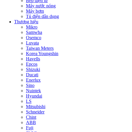
Bếp điện từ
Máy nước nóng
Máy bơm
Tủ điện dân dụng
Thương hiệu
Mikro
Samwha
Osemco
Luvata
Taiwan Meters
Korea Youngshin
Havells
Epcos
Shizuki
Ducati
Enerlux
Sino
Nuintek
Hyundai
LS
Mitsubishi
Schneider
Chint
ABB
Fuji