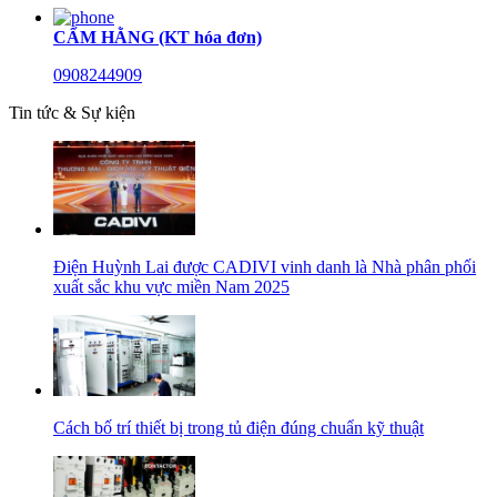
CẨM HẰNG (KT hóa đơn)
0908244909
Tin tức & Sự kiện
Điện Huỳnh Lai được CADIVI vinh danh là Nhà phân phối
xuất sắc khu vực miền Nam 2025
Cách bố trí thiết bị trong tủ điện đúng chuẩn kỹ thuật