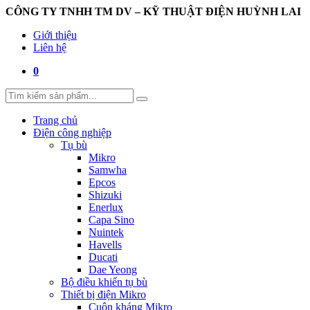
CÔNG TY TNHH TM DV – KỸ THUẬT ĐIỆN HUỲNH LAI
Giới thiệu
Liên hệ
0
Trang chủ
Điện công nghiệp
Tụ bù
Mikro
Samwha
Epcos
Shizuki
Enerlux
Capa Sino
Nuintek
Havells
Ducati
Dae Yeong
Bộ điều khiển tụ bù
Thiết bị điện Mikro
Cuộn kháng Mikro