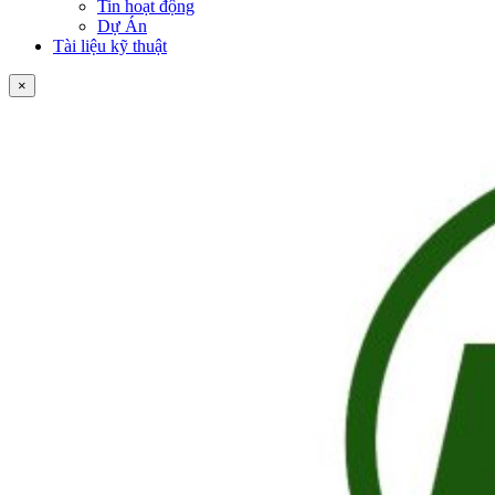
Tin hoạt động
Dự Án
Tài liệu kỹ thuật
×