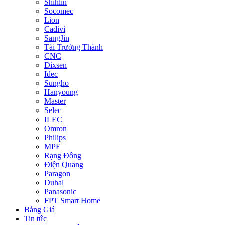
Shihlin
Socomec
Lion
Cadivi
SangJin
Tài Trường Thành
CNC
Dixsen
Idec
Sungho
Hanyoung
Master
Selec
ILEC
Omron
Philips
MPE
Rạng Đông
Điện Quang
Paragon
Duhal
Panasonic
FPT Smart Home
Bảng Giá
Tin tức