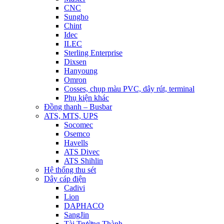
CNC
Sungho
Chint
Idec
ILEC
Sterling Enterprise
Dixsen
Hanyoung
Omron
Cosses, chụp màu PVC, dây rút, terminal
Phụ kiện khác
Đồng thanh – Busbar
ATS, MTS, UPS
Socomec
Osemco
Havells
ATS Divec
ATS Shihlin
Hệ thống thu sét
Dây cáp điện
Cadivi
Lion
DAPHACO
SangJin
Tài Trường Thành