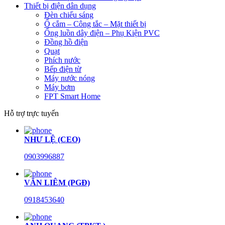
Thiết bị điện dân dụng
Đèn chiếu sáng
Ổ cắm – Công tắc – Mặt thiết bị
Ống luồn dây điện – Phụ Kiện PVC
Đồng hồ điện
Quạt
Phích nước
Bếp điện từ
Máy nước nóng
Máy bơm
FPT Smart Home
Hỗ trợ trực tuyến
NHƯ LỆ (CEO)
0903996887
VĂN LIÊM (PGĐ)
0918453640