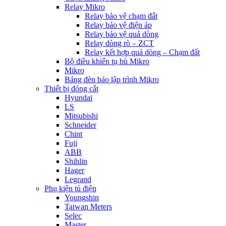
Relay Mikro
Relay bảo vệ chạm đất
Relay bảo vệ điện áp
Relay bảo vệ quá dòng
Relay dòng rò – ZCT
Relay kết hợp quá dòng – Chạm đất
Bộ điều khiển tụ bù Mikro
Mikro
Bảng đèn báo lập trình Mikro
Thiết bị đóng cắt
Hyundai
LS
Mitsubishi
Schneider
Chint
Fuji
ABB
Shihlin
Hager
Legrand
Phụ kiện tủ điện
Youngshin
Taiwan Meters
Selec
Master