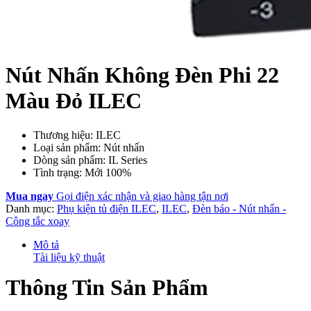
Nút Nhấn Không Đèn Phi 22
Màu Đỏ ILEC
Thương hiệu: ILEC
Loại sản phẩm: Nút nhấn
Dòng sản phẩm: IL Series
Tình trạng: Mới 100%
Mua ngay
Gọi điện xác nhận và giao hàng tận nơi
Danh mục:
Phụ kiện tủ điện ILEC
,
ILEC
,
Đèn báo - Nút nhấn -
Công tắc xoay
Mô tả
Tài liệu kỹ thuật
Thông Tin Sản Phẩm