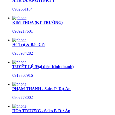
ANH QUANG (TPKT )
0902661184
KIM THOA (KT TRƯỞNG)
0909217601
Hỗ Trợ & Báo Giá
0938984282
TUYẾT LỆ (Đại diện Kinh doanh)
0918707916
PHẠM THANH - Sales P. Dự Án
0902773002
HÒA TRƯỜNG - Sales P. Dự Án