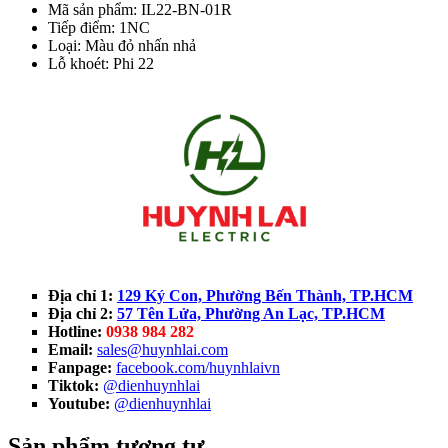
Mã sản phẩm: IL22-BN-01R
Tiếp điểm: 1NC
Loại: Màu đỏ nhấn nhả
Lỗ khoét: Phi 22
Địa chỉ 1:
129 Ký Con, Phường Bến Thành, TP.HCM
Địa chỉ 2:
57 Tên Lửa, Phường An Lạc, TP.HCM
Hotline:
0938 984 282
Email:
sales@huynhlai.com
Fanpage:
facebook.com/huynhlaivn
Tiktok:
@dienhuynhlai
Youtube:
@dienhuynhlai
Sản phẩm tương tự