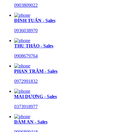
0903809022
ĐÌNH TUẤN - Sales
0936038970
THU THẢO - Sales
0908679764
PHAN TRÂM - Sales
0972991832
MAI DƯƠNG - Sales
0373918977
ĐÀM AN - Sales
0906809418