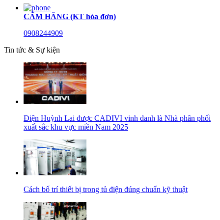
CẨM HẰNG (KT hóa đơn)
0908244909
Tin tức & Sự kiện
Điện Huỳnh Lai được CADIVI vinh danh là Nhà phân phối
xuất sắc khu vực miền Nam 2025
Cách bố trí thiết bị trong tủ điện đúng chuẩn kỹ thuật