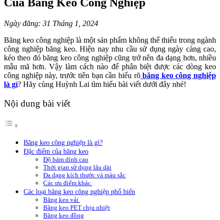
Của Băng Keo Công Nghiệp
Ngày đăng: 31 Tháng 1, 2024
Băng keo công nghiệp là một sản phẩm không thể thiếu trong ngành
công nghiệp băng keo. Hiện nay nhu cầu sử dụng ngày càng cao,
kéo theo đó băng keo công nghiệp cũng trở nên đa dạng hơn, nhiều
mẫu mã hơn. Vậy làm cách nào để phân biệt được các dòng keo
công nghiệp này, trước tiên bạn cần hiểu rõ
băng keo công nghiệp
là gì
? Hãy cùng Huỳnh Lai tìm hiểu bài viết dưới đây nhé!
Nội dung bài viết
Băng keo công nghiệp là gì?
Đặc điểm của băng keo
Độ bám dính cao
Thời gian sử dụng lâu dài
Đa dạng kích thước và màu sắc
Các ưu điểm khác
Các loại băng keo công nghiệp phổ biến
Băng keo vải
Băng keo PET chịu nhiệt
Băng keo đồng