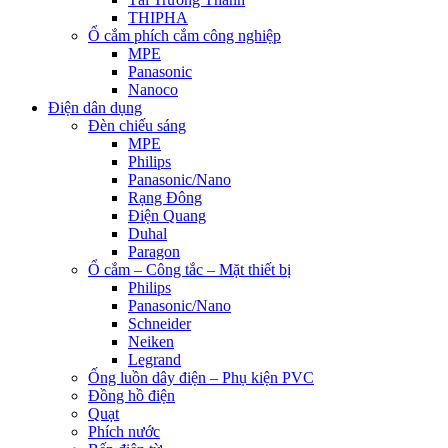
THIPHA
Ổ cắm phích cắm công nghiệp
MPE
Panasonic
Nanoco
Điện dân dụng
Đèn chiếu sáng
MPE
Philips
Panasonic/Nano
Rạng Đông
Điện Quang
Duhal
Paragon
Ổ cắm – Công tắc – Mặt thiết bị
Philips
Panasonic/Nano
Schneider
Neiken
Legrand
Ống luồn dây điện – Phụ kiện PVC
Đồng hồ điện
Quạt
Phích nước