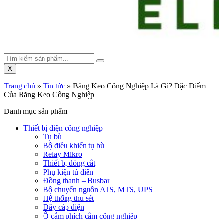
X
Trang chủ
»
Tin tức
»
Băng Keo Công Nghiệp Là Gì? Đặc Điểm
Của Băng Keo Công Nghiệp
Danh mục sản phẩm
Thiết bị điện công nghiệp
Tụ bù
Bộ điều khiển tụ bù
Relay Mikro
Thiết bị đóng cắt
Phụ kiện tủ điện
Đồng thanh – Busbar
Bộ chuyển nguồn ATS, MTS, UPS
Hệ thống thu sét
Dây cáp điện
Ổ cắm phích cắm công nghiệp