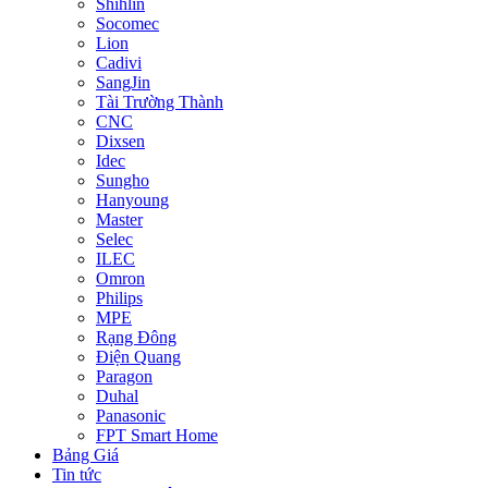
Shihlin
Socomec
Lion
Cadivi
SangJin
Tài Trường Thành
CNC
Dixsen
Idec
Sungho
Hanyoung
Master
Selec
ILEC
Omron
Philips
MPE
Rạng Đông
Điện Quang
Paragon
Duhal
Panasonic
FPT Smart Home
Bảng Giá
Tin tức