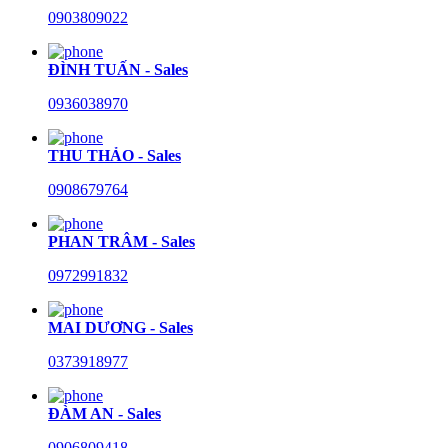
0903809022
ĐÌNH TUẤN - Sales
0936038970
THU THẢO - Sales
0908679764
PHAN TRÂM - Sales
0972991832
MAI DƯƠNG - Sales
0373918977
ĐÀM AN - Sales
0906809418