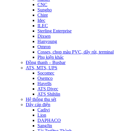
CNC
Sungho
Chint
Idec
ILEC
Sterling Enterprise
Dixsen
Hanyoung
Omron
Cosses, chụp màu PVC, dây rút, terminal
Phụ kiện khác
Đồng thanh – Busbar
ATS, MTS, UPS
Socomec
Osemco
Havells
ATS Divec
ATS Shihlin
Hệ thống thu sét
Dây cáp điện
Cadivi
Lion
DAPHACO
SangJin
Tài Trường Thành