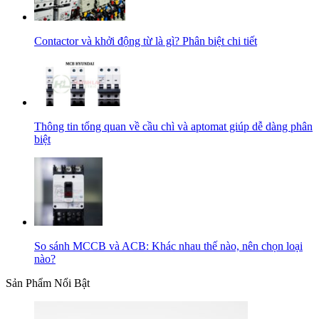
Contactor và khởi động từ là gì? Phân biệt chi tiết
Thông tin tổng quan về cầu chì và aptomat giúp dễ dàng phân
biệt
So sánh MCCB và ACB: Khác nhau thế nào, nên chọn loại
nào?
Sản Phẩm Nổi Bật