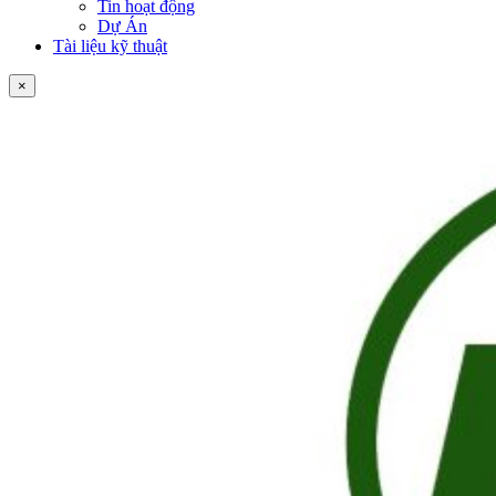
Tin hoạt động
Dự Án
Tài liệu kỹ thuật
×