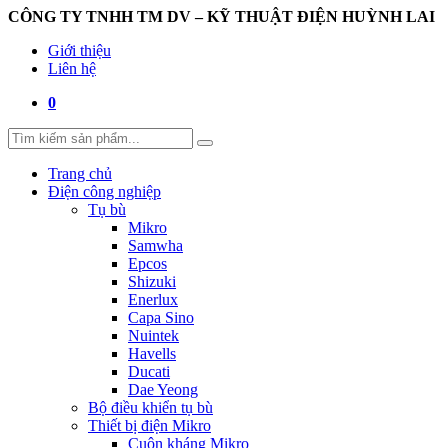
CÔNG TY TNHH TM DV – KỸ THUẬT ĐIỆN HUỲNH LAI
Giới thiệu
Liên hệ
0
Trang chủ
Điện công nghiệp
Tụ bù
Mikro
Samwha
Epcos
Shizuki
Enerlux
Capa Sino
Nuintek
Havells
Ducati
Dae Yeong
Bộ điều khiển tụ bù
Thiết bị điện Mikro
Cuộn kháng Mikro