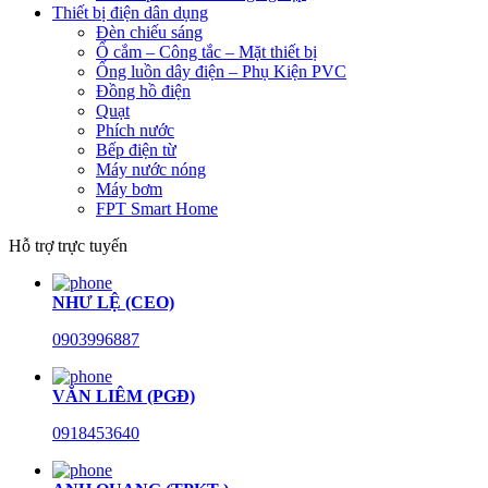
Thiết bị điện dân dụng
Đèn chiếu sáng
Ổ cắm – Công tắc – Mặt thiết bị
Ống luồn dây điện – Phụ Kiện PVC
Đồng hồ điện
Quạt
Phích nước
Bếp điện từ
Máy nước nóng
Máy bơm
FPT Smart Home
Hỗ trợ trực tuyến
NHƯ LỆ (CEO)
0903996887
VĂN LIÊM (PGĐ)
0918453640