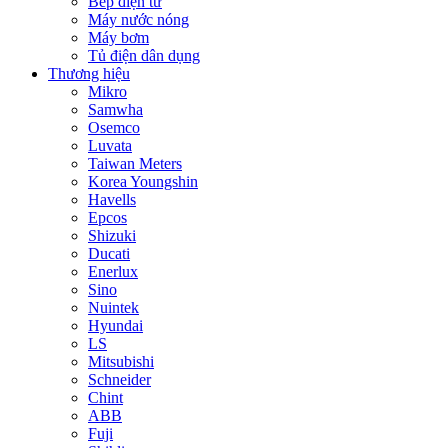
Bếp điện từ
Máy nước nóng
Máy bơm
Tủ điện dân dụng
Thương hiệu
Mikro
Samwha
Osemco
Luvata
Taiwan Meters
Korea Youngshin
Havells
Epcos
Shizuki
Ducati
Enerlux
Sino
Nuintek
Hyundai
LS
Mitsubishi
Schneider
Chint
ABB
Fuji