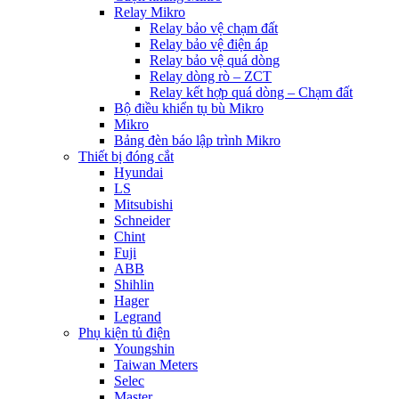
Relay Mikro
Relay bảo vệ chạm đất
Relay bảo vệ điện áp
Relay bảo vệ quá dòng
Relay dòng rò – ZCT
Relay kết hợp quá dòng – Chạm đất
Bộ điều khiển tụ bù Mikro
Mikro
Bảng đèn báo lập trình Mikro
Thiết bị đóng cắt
Hyundai
LS
Mitsubishi
Schneider
Chint
Fuji
ABB
Shihlin
Hager
Legrand
Phụ kiện tủ điện
Youngshin
Taiwan Meters
Selec
Master