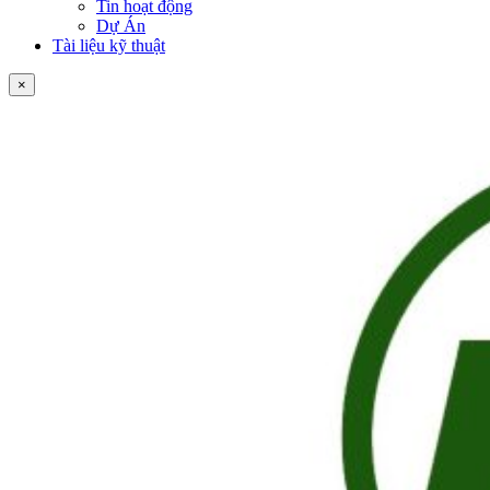
Tin hoạt động
Dự Án
Tài liệu kỹ thuật
×