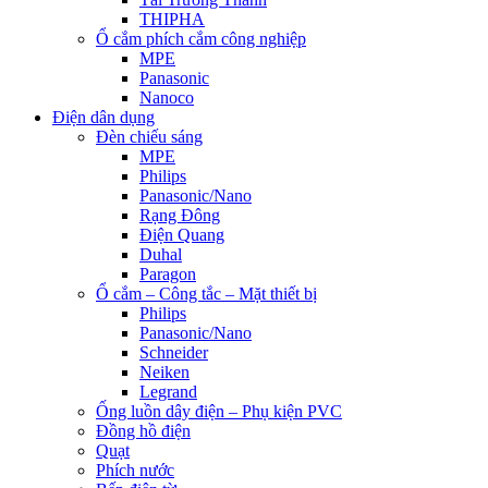
THIPHA
Ổ cắm phích cắm công nghiệp
MPE
Panasonic
Nanoco
Điện dân dụng
Đèn chiếu sáng
MPE
Philips
Panasonic/Nano
Rạng Đông
Điện Quang
Duhal
Paragon
Ổ cắm – Công tắc – Mặt thiết bị
Philips
Panasonic/Nano
Schneider
Neiken
Legrand
Ống luồn dây điện – Phụ kiện PVC
Đồng hồ điện
Quạt
Phích nước