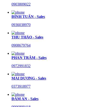
0903809022
ĐÌNH TUẤN - Sales
0936038970
THU THẢO - Sales
0908679764
PHAN TRÂM - Sales
0972991832
MAI DƯƠNG - Sales
0373918977
ĐÀM AN - Sales
0906809418