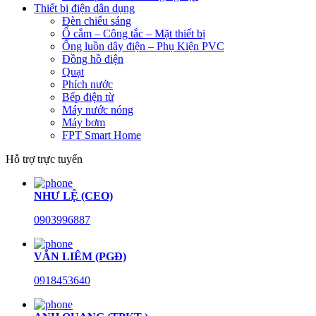
Thiết bị điện dân dụng
Đèn chiếu sáng
Ổ cắm – Công tắc – Mặt thiết bị
Ống luồn dây điện – Phụ Kiện PVC
Đồng hồ điện
Quạt
Phích nước
Bếp điện từ
Máy nước nóng
Máy bơm
FPT Smart Home
Hỗ trợ trực tuyến
NHƯ LỆ (CEO)
0903996887
VĂN LIÊM (PGĐ)
0918453640