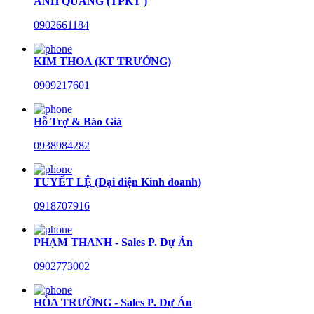
ANH QUANG (TPKT )
0902661184
KIM THOA (KT TRƯỞNG)
0909217601
Hỗ Trợ & Báo Giá
0938984282
TUYẾT LỆ (Đại diện Kinh doanh)
0918707916
PHẠM THANH - Sales P. Dự Án
0902773002
HÒA TRƯỜNG - Sales P. Dự Án