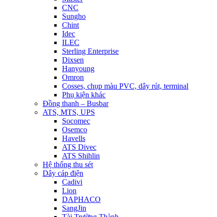
CNC
Sungho
Chint
Idec
ILEC
Sterling Enterprise
Dixsen
Hanyoung
Omron
Cosses, chụp màu PVC, dây rút, terminal
Phụ kiện khác
Đồng thanh – Busbar
ATS, MTS, UPS
Socomec
Osemco
Havells
ATS Divec
ATS Shihlin
Hệ thống thu sét
Dây cáp điện
Cadivi
Lion
DAPHACO
SangJin
Tài Trường Thành