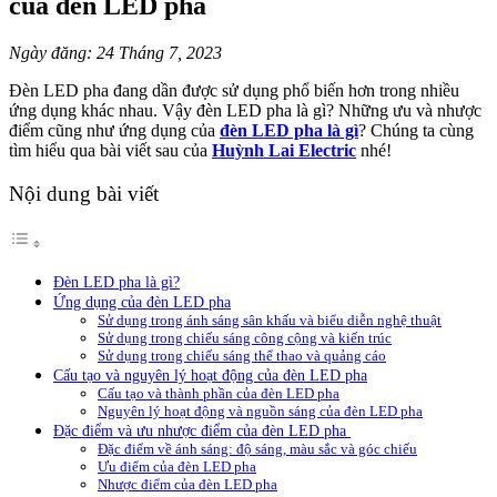
của đèn LED pha
Ngày đăng: 24 Tháng 7, 2023
Đèn LED pha đang dần được sử dụng phổ biến hơn trong nhiều
ứng dụng khác nhau. Vậy đèn LED pha là gì? Những ưu và nhược
điểm cũng như ứng dụng của
đèn LED pha là gì
? Chúng ta cùng
tìm hiểu qua bài viết sau của
Huỳnh Lai Electric
nhé!
Nội dung bài viết
Đèn LED pha là gì?
Ứng dụng của đèn LED pha
Sử dụng trong ánh sáng sân khấu và biểu diễn nghệ thuật
Sử dụng trong chiếu sáng công cộng và kiến trúc
Sử dụng trong chiếu sáng thể thao và quảng cáo
Cấu tạo và nguyên lý hoạt động của đèn LED pha
Cấu tạo và thành phần của đèn LED pha
Nguyên lý hoạt động và nguồn sáng của đèn LED pha
Đặc điểm và ưu nhược điểm của đèn LED pha
Đặc điểm về ánh sáng: độ sáng, màu sắc và góc chiếu
Ưu điểm của đèn LED pha
Nhược điểm của đèn LED pha