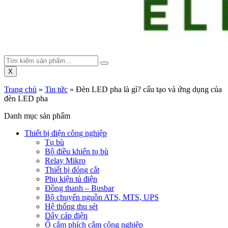
X
Trang chủ
»
Tin tức
»
Đèn LED pha là gì? cấu tạo và ứng dụng của
đèn LED pha
Danh mục sản phẩm
Thiết bị điện công nghiệp
Tụ bù
Bộ điều khiển tụ bù
Relay Mikro
Thiết bị đóng cắt
Phụ kiện tủ điện
Đồng thanh – Busbar
Bộ chuyển nguồn ATS, MTS, UPS
Hệ thống thu sét
Dây cáp điện
Ổ cắm phích cắm công nghiệp