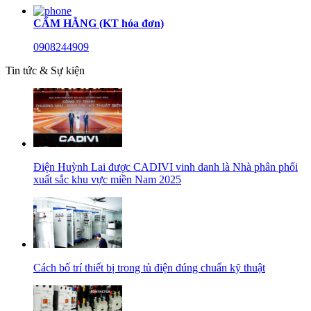
CẨM HẰNG (KT hóa đơn)
0908244909
Tin tức & Sự kiện
Điện Huỳnh Lai được CADIVI vinh danh là Nhà phân phối
xuất sắc khu vực miền Nam 2025
Cách bố trí thiết bị trong tủ điện đúng chuẩn kỹ thuật