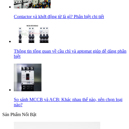
Contactor và khởi động từ là gì? Phân biệt chi tiết
Thông tin tổng quan về cầu chì và aptomat giúp dễ dàng phân
biệt
So sánh MCCB và ACB: Khác nhau thế nào, nên chọn loại
nào?
Sản Phẩm Nổi Bật