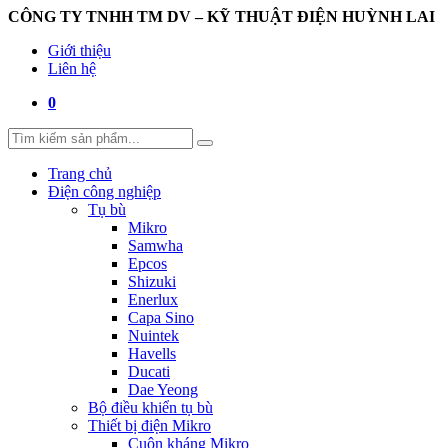
CÔNG TY TNHH TM DV – KỸ THUẬT ĐIỆN HUỲNH LAI
Giới thiệu
Liên hệ
0
Trang chủ
Điện công nghiệp
Tụ bù
Mikro
Samwha
Epcos
Shizuki
Enerlux
Capa Sino
Nuintek
Havells
Ducati
Dae Yeong
Bộ điều khiển tụ bù
Thiết bị điện Mikro
Cuộn kháng Mikro