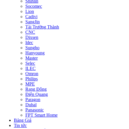
Shihlin
Socomec
Lion
Cadivi
SangJin
Tài Trường Thành
CNC
Dixsen
Idec
Sungho
Hanyoung
Master
Selec
ILEC
Omron
Philips
MPE
Rạng Đông
Điện Quang
Paragon
Duhal
Panasonic
FPT Smart Home
Bảng Giá
Tin tức