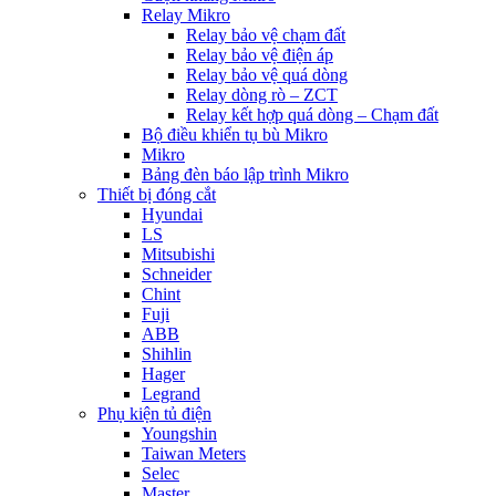
Relay Mikro
Relay bảo vệ chạm đất
Relay bảo vệ điện áp
Relay bảo vệ quá dòng
Relay dòng rò – ZCT
Relay kết hợp quá dòng – Chạm đất
Bộ điều khiển tụ bù Mikro
Mikro
Bảng đèn báo lập trình Mikro
Thiết bị đóng cắt
Hyundai
LS
Mitsubishi
Schneider
Chint
Fuji
ABB
Shihlin
Hager
Legrand
Phụ kiện tủ điện
Youngshin
Taiwan Meters
Selec
Master