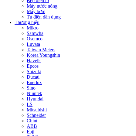
Bếp điện từ
Máy nước nóng
Máy bơm
Tủ điện dân dụng
Thương hiệu
Mikro
Samwha
Osemco
Luvata
Taiwan Meters
Korea Youngshin
Havells
Epcos
Shizuki
Ducati
Enerlux
Sino
Nuintek
Hyundai
LS
Mitsubishi
Schneider
Chint
ABB
Fuji