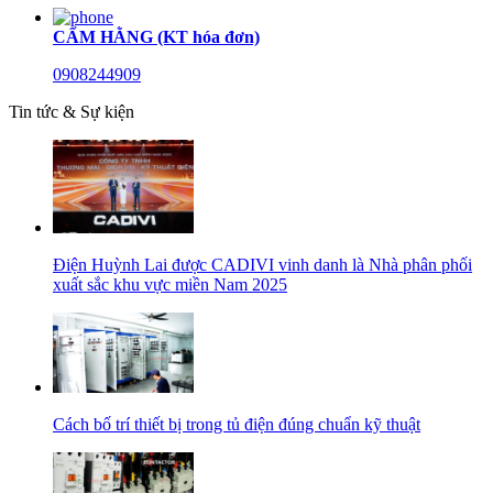
CẨM HẰNG (KT hóa đơn)
0908244909
Tin tức & Sự kiện
Điện Huỳnh Lai được CADIVI vinh danh là Nhà phân phối
xuất sắc khu vực miền Nam 2025
Cách bố trí thiết bị trong tủ điện đúng chuẩn kỹ thuật