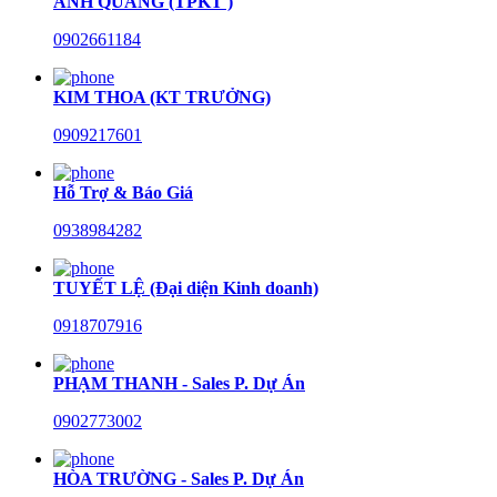
ANH QUANG (TPKT )
0902661184
KIM THOA (KT TRƯỞNG)
0909217601
Hỗ Trợ & Báo Giá
0938984282
TUYẾT LỆ (Đại diện Kinh doanh)
0918707916
PHẠM THANH - Sales P. Dự Án
0902773002
HÒA TRƯỜNG - Sales P. Dự Án