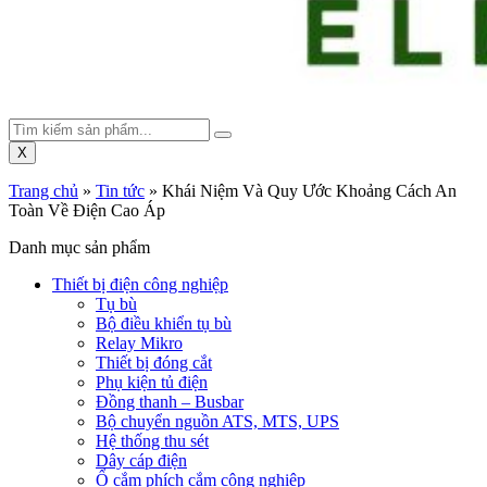
X
Trang chủ
»
Tin tức
»
Khái Niệm Và Quy Ước Khoảng Cách An
Toàn Về Điện Cao Áp
Danh mục sản phẩm
Thiết bị điện công nghiệp
Tụ bù
Bộ điều khiển tụ bù
Relay Mikro
Thiết bị đóng cắt
Phụ kiện tủ điện
Đồng thanh – Busbar
Bộ chuyển nguồn ATS, MTS, UPS
Hệ thống thu sét
Dây cáp điện
Ổ cắm phích cắm công nghiệp