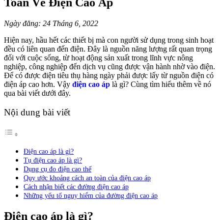
Toàn Về Điện Cao Áp
Ngày đăng: 24 Tháng 6, 2022
Hiện nay, hầu hết các thiết bị mà con người sử dụng trong sinh hoạt
đều có liên quan đến điện. Đây là nguồn năng lượng rất quan trọng
đối với cuộc sống, từ hoạt động sản xuất trong lĩnh vực nông
nghiệp, công nghiệp đến dịch vụ cũng được vận hành nhờ vào điện.
Để có được điện tiêu thụ hàng ngày phải được lấy từ nguồn điện có
điện áp cao hơn. Vậy
điện cao áp
là gì? Cùng tìm hiểu thêm về nó
qua bài viết dưới đây.
Nội dung bài viết
Điện cao áp là gì?
Tụ điện cao áp là gì?
Dụng cụ đo điện cao thế
Quy ước khoảng cách an toàn của điện cao áp
Cách nhận biết các đường điện cao áp
Những yếu tố nguy hiểm của đường điện cao áp
Điện cao áp là gì?