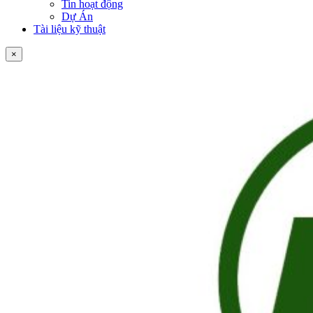
Tin hoạt động
Dự Án
Tài liệu kỹ thuật
×