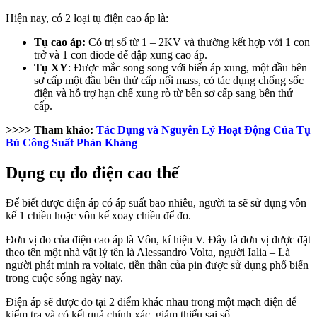
Hiện nay, có 2 loại tụ điện cao áp là:
Tụ cao áp:
Có trị số từ 1 – 2KV và thường kết hợp với 1 con
trở và 1 con diode để dập xung cao áp.
Tụ XY
: Được mắc song song với biến áp xung, một đầu bên
sơ cấp một đầu bên thứ cấp nối mass, có tác dụng chống sốc
điện và hỗ trợ hạn chế xung rò từ bên sơ cấp sang bên thứ
cấp.
>>>> Tham khảo:
Tác Dụng và Nguyên Lý Hoạt Động Của Tụ
Bù Công Suất Phản Kháng
Dụng cụ đo điện cao thế
Để biết được điện áp có áp suất bao nhiêu, người ta sẽ sử dụng vôn
kế 1 chiều hoặc vôn kế xoay chiều để đo.
Đơn vị đo của điện cao áp là Vôn, kí hiệu V. Đây là đơn vị được đặt
theo tên một nhà vật lý tên là Alessandro Volta, người Ialia – Là
người phát minh ra voltaic, tiền thân của pin được sử dụng phổ biến
trong cuộc sống ngày nay.
Điện áp sẽ được đo tại 2 điểm khác nhau trong một mạch điện để
kiểm tra và có kết quả chính xác, giảm thiểu sai số.