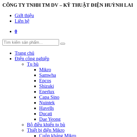
CÔNG TY TNHH TM DV – KỸ THUẬT ĐIỆN HUỲNH LAI
Giới thiệu
Liên hệ
0
Trang chủ
Điện công nghiệp
Tụ bù
Mikro
Samwha
Epcos
Shizuki
Enerlux
Capa Sino
Nuintek
Havells
Ducati
Dae Yeong
Bộ điều khiển tụ bù
Thiết bị điện Mikro
Cuộn kháng Mikro