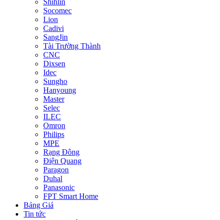
Shihlin
Socomec
Lion
Cadivi
SangJin
Tài Trường Thành
CNC
Dixsen
Idec
Sungho
Hanyoung
Master
Selec
ILEC
Omron
Philips
MPE
Rạng Đông
Điện Quang
Paragon
Duhal
Panasonic
FPT Smart Home
Bảng Giá
Tin tức