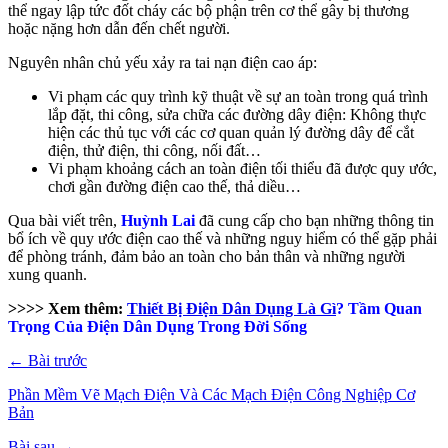
thể ngay lập tức đốt cháy các bộ phận trên cơ thể gây bị thương
hoặc nặng hơn dẫn đến chết người.
Nguyên nhân chủ yếu xảy ra tai nạn điện cao áp:
Vi phạm các quy trình kỹ thuật về sự an toàn trong quá trình
lắp đặt, thi công, sửa chữa các đường dây điện: Không thực
hiện các thủ tục với các cơ quan quản lý đường dây để cắt
điện, thử điện, thi công, nối đất…
Vi phạm khoảng cách an toàn điện tối thiểu đã được quy ước,
chơi gần đường điện cao thế, thả diều…
Qua bài viết trên,
Huỳnh Lai
đã cung cấp cho bạn những thông tin
bổ ích về quy ước điện cao thế và những nguy hiểm có thể gặp phải
để phòng tránh, đảm bảo an toàn cho bản thân và những người
xung quanh.
>>>> Xem thêm:
Thiết Bị Điện Dân Dụng Là Gì
? Tầm Quan
Trọng Của Điện Dân Dụng Trong Đời Sống
← Bài trước
Phần Mềm Vẽ Mạch Điện Và Các Mạch Điện Công Nghiệp Cơ
Bản
Bài sau →