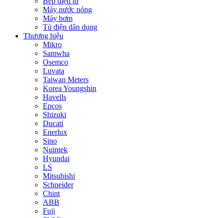
Bếp điện từ
Máy nước nóng
Máy bơm
Tủ điện dân dụng
Thương hiệu
Mikro
Samwha
Osemco
Luvata
Taiwan Meters
Korea Youngshin
Havells
Epcos
Shizuki
Ducati
Enerlux
Sino
Nuintek
Hyundai
LS
Mitsubishi
Schneider
Chint
ABB
Fuji