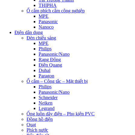
THIPHA
Ổ cắm phích cắm công nghiệp
MPE
Panasonic
Nanoco
Điện dân dụng
Đèn chiếu sáng
MPE
Philips
Panasonic/Nano
Rạng Đông
Điện Quang
Duhal
Paragon
Ổ cắm – Công tắc – Mặt thiết bị
Philips
Panasonic/Nano
Schneider
Neiken
Legrand
Ống luồn dây điện – Phụ kiện PVC
Đồng hồ điện
Quạt
Phích nước