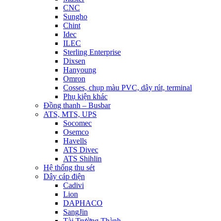
CNC
Sungho
Chint
Idec
ILEC
Sterling Enterprise
Dixsen
Hanyoung
Omron
Cosses, chụp màu PVC, dây rút, terminal
Phụ kiện khác
Đồng thanh – Busbar
ATS, MTS, UPS
Socomec
Osemco
Havells
ATS Divec
ATS Shihlin
Hệ thống thu sét
Dây cáp điện
Cadivi
Lion
DAPHACO
SangJin
Tài Trường Thành