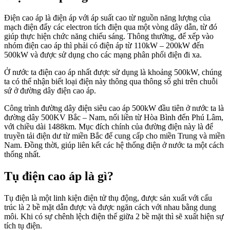
Điện cao áp là điện áp với áp suất cao từ nguồn năng lượng của
mạch điện đẩy các electron tích điện qua một vòng dây dẫn, từ đó
giúp thực hiện chức năng chiếu sáng. Thông thường, để xếp vào
nhóm điện cao áp thì phải có điện áp từ 110kW – 200kW đến
500kW và được sử dụng cho các mạng phân phối điện đi xa.
Ở nước ta điện cao áp nhất được sử dụng là khoảng 500kW, chúng
ta có thể nhận biết loại điện này thông qua thông số ghi trên chuỗi
sứ ở đường dây điện cao áp.
Công trình đường dây điện siêu cao áp 500kW đầu tiên ở nước ta là
đường dây 500KV Bắc – Nam, nối liền từ Hòa Bình đến Phú Lâm,
với chiều dài 1488km. Mục đích chính của đường điện này là để
truyền tải điện dư từ miền Bắc để cung cấp cho miền Trung và miền
Nam. Đồng thời, giúp liên kết các hệ thống điện ở nước ta một cách
thống nhất.
Tụ điện cao áp là gì?
Tụ điện là một linh kiện điện tử thụ động, được sản xuất với cấu
trúc là 2 bề mặt dẫn được và được ngăn cách với nhau bằng dung
môi. Khi có sự chênh lệch điện thế giữa 2 bề mặt thì sẽ xuất hiện sự
tích tụ điện.