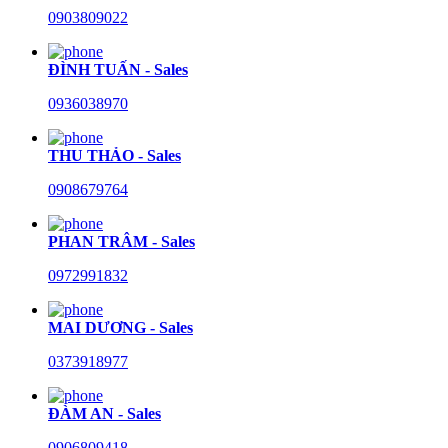
0903809022
ĐÌNH TUẤN - Sales
0936038970
THU THẢO - Sales
0908679764
PHAN TRÂM - Sales
0972991832
MAI DƯƠNG - Sales
0373918977
ĐÀM AN - Sales
0906809418