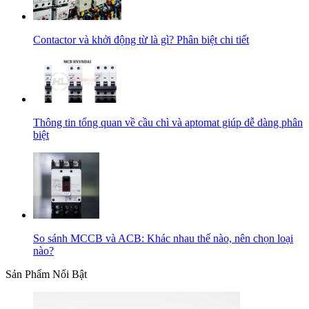
Contactor và khởi động từ là gì? Phân biệt chi tiết
Thông tin tổng quan về cầu chì và aptomat giúp dễ dàng phân
biệt
So sánh MCCB và ACB: Khác nhau thế nào, nên chọn loại
nào?
Sản Phẩm Nổi Bật