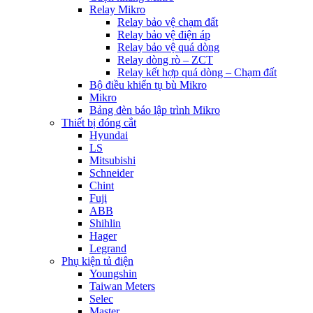
Relay Mikro
Relay bảo vệ chạm đất
Relay bảo vệ điện áp
Relay bảo vệ quá dòng
Relay dòng rò – ZCT
Relay kết hợp quá dòng – Chạm đất
Bộ điều khiển tụ bù Mikro
Mikro
Bảng đèn báo lập trình Mikro
Thiết bị đóng cắt
Hyundai
LS
Mitsubishi
Schneider
Chint
Fuji
ABB
Shihlin
Hager
Legrand
Phụ kiện tủ điện
Youngshin
Taiwan Meters
Selec
Master