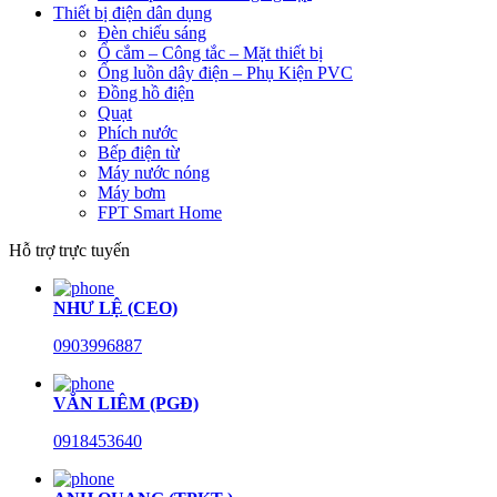
Thiết bị điện dân dụng
Đèn chiếu sáng
Ổ cắm – Công tắc – Mặt thiết bị
Ống luồn dây điện – Phụ Kiện PVC
Đồng hồ điện
Quạt
Phích nước
Bếp điện từ
Máy nước nóng
Máy bơm
FPT Smart Home
Hỗ trợ trực tuyến
NHƯ LỆ (CEO)
0903996887
VĂN LIÊM (PGĐ)
0918453640