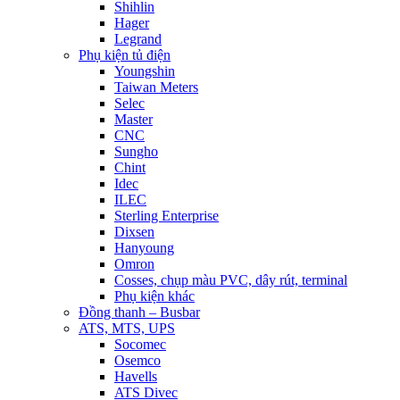
Shihlin
Hager
Legrand
Phụ kiện tủ điện
Youngshin
Taiwan Meters
Selec
Master
CNC
Sungho
Chint
Idec
ILEC
Sterling Enterprise
Dixsen
Hanyoung
Omron
Cosses, chụp màu PVC, dây rút, terminal
Phụ kiện khác
Đồng thanh – Busbar
ATS, MTS, UPS
Socomec
Osemco
Havells
ATS Divec