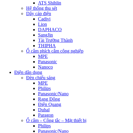
ATS Shihlin
Hệ thống thu sét
Dây cáp điện
Cadivi
Lion
DAPHACO
SangJin
Tài Trường Thành
THIPHA
Ổ cắm phích cắm công nghiệp
MPE
Panasonic
Nanoco
Điện dân dụng
Đèn chiếu sáng
MPE
Philips
Panasonic/Nano
Rạng Đông
Điện Quang
Duhal
Paragon
Ổ cắm – Công tắc – Mặt thiết bị
Philips
Panasonic/Nano