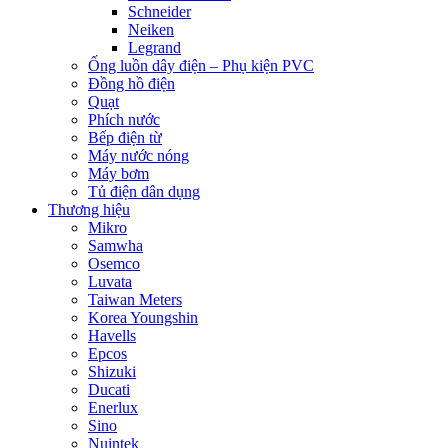
Schneider
Neiken
Legrand
Ống luồn dây điện – Phụ kiện PVC
Đồng hồ điện
Quạt
Phích nước
Bếp điện từ
Máy nước nóng
Máy bơm
Tủ điện dân dụng
Thương hiệu
Mikro
Samwha
Osemco
Luvata
Taiwan Meters
Korea Youngshin
Havells
Epcos
Shizuki
Ducati
Enerlux
Sino
Nuintek