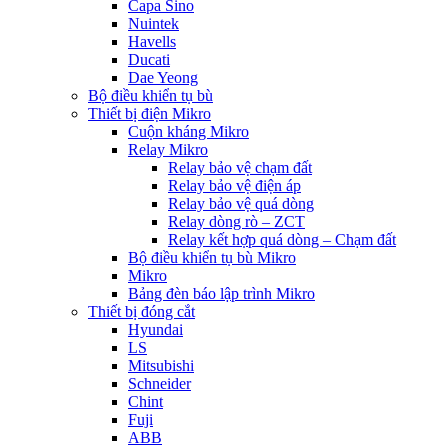
Capa Sino
Nuintek
Havells
Ducati
Dae Yeong
Bộ điều khiển tụ bù
Thiết bị điện Mikro
Cuộn kháng Mikro
Relay Mikro
Relay bảo vệ chạm đất
Relay bảo vệ điện áp
Relay bảo vệ quá dòng
Relay dòng rò – ZCT
Relay kết hợp quá dòng – Chạm đất
Bộ điều khiển tụ bù Mikro
Mikro
Bảng đèn báo lập trình Mikro
Thiết bị đóng cắt
Hyundai
LS
Mitsubishi
Schneider
Chint
Fuji
ABB