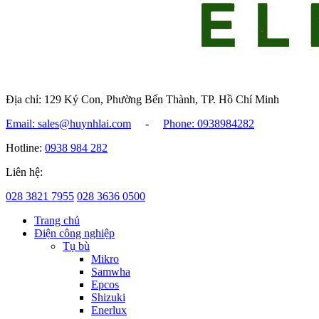
Địa chỉ: 129 Ký Con, Phường Bến Thành, TP. Hồ Chí Minh
Email: sales@huynhlai.com
-
Phone: 0938984282
Hotline:
0938 984 282
Liên hệ:
028 3821 7955
028 3636 0500
Trang chủ
Điện công nghiệp
Tụ bù
Mikro
Samwha
Epcos
Shizuki
Enerlux