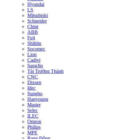
Hyundai
LS
Mitsubishi
Schneider
Chint
ABB
Fuji
Shihlin
Socomec
Lion
Cadivi
SangJin
Tài Trường Thành
CNC
Dixsen
Idec
Sungho
Hanyoung
Master
Selec
ILEC
Omron
Philips
MPE
Rạng Đông