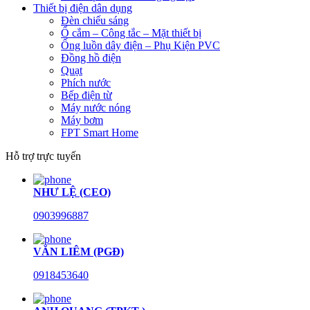
Thiết bị điện dân dụng
Đèn chiếu sáng
Ổ cắm – Công tắc – Mặt thiết bị
Ống luồn dây điện – Phụ Kiện PVC
Đồng hồ điện
Quạt
Phích nước
Bếp điện từ
Máy nước nóng
Máy bơm
FPT Smart Home
Hỗ trợ trực tuyến
NHƯ LỆ (CEO)
0903996887
VĂN LIÊM (PGĐ)
0918453640