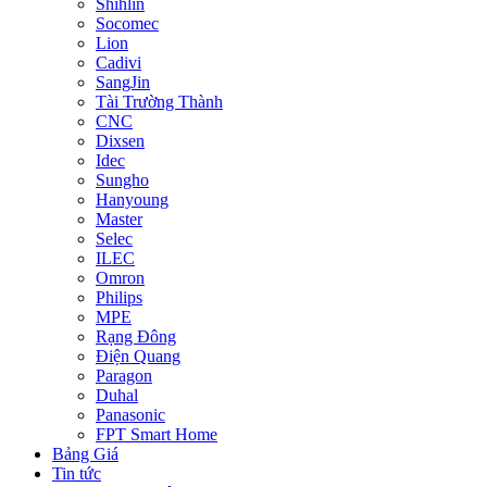
Shihlin
Socomec
Lion
Cadivi
SangJin
Tài Trường Thành
CNC
Dixsen
Idec
Sungho
Hanyoung
Master
Selec
ILEC
Omron
Philips
MPE
Rạng Đông
Điện Quang
Paragon
Duhal
Panasonic
FPT Smart Home
Bảng Giá
Tin tức