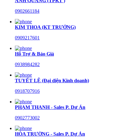
ANH QUANG (TPKT )
0902661184
KIM THOA (KT TRƯỞNG)
0909217601
Hỗ Trợ & Báo Giá
0938984282
TUYẾT LỆ (Đại diện Kinh doanh)
0918707916
PHẠM THANH - Sales P. Dự Án
0902773002
HÒA TRƯỜNG - Sales P. Dự Án