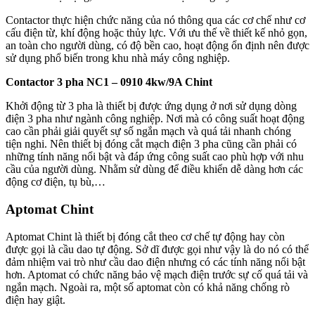
Contactor thực hiện chức năng của nó thông qua các cơ chế như cơ
cấu điện từ, khí động hoặc thủy lực. Với ưu thế về thiết kế nhỏ gọn,
an toàn cho người dùng, có độ bền cao, hoạt động ổn định nên được
sử dụng phổ biến trong khu nhà máy công nghiệp.
Contactor 3 pha NC1 – 0910 4kw/9A Chint
Khởi động từ 3 pha là thiết bị được ứng dụng ở nơi sử dụng dòng
điện 3 pha như ngành công nghiệp. Nơi mà có công suất hoạt động
cao cần phải giải quyết sự số ngắn mạch và quá tải nhanh chóng
tiện nghi. Nên thiết bị đóng cắt mạch điện 3 pha cũng cần phải có
những tính năng nổi bật và đáp ứng công suất cao phù hợp với nhu
cầu của người dùng. Nhằm sử dùng để điều khiển dễ dàng hơn các
động cơ điện, tụ bù,…
Aptomat Chint
Aptomat Chint là thiết bị đóng cắt theo cơ chế tự động hay còn
được gọi là cầu dao tự động. Sở dĩ được gọi như vậy là do nó có thể
đảm nhiệm vai trò như cầu dao điện nhưng có các tính năng nổi bật
hơn. Aptomat có chức năng bảo vệ mạch điện trước sự cố quá tải và
ngắn mạch. Ngoài ra, một số aptomat còn có khả năng chống rò
điện hay giật.