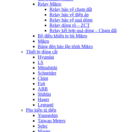
Relay Mikro
Relay bảo vệ chạm đất
Relay bảo vệ điện áp
Relay bảo vệ quá dòng
Relay dòng rò – ZCT
Relay kết hợp quá dòng – Chạm đất
Bộ điều khiển tụ bù Mikro
Mikro
Bảng đèn báo lập trình Mikro
Thiết bị đóng cắt
Hyundai
LS
Mitsubishi
Schneider
Chint
Fuji
ABB
Shihlin
Hager
Legrand
Phụ kiện tủ điện
Youngshin
Taiwan Meters
Selec
Master