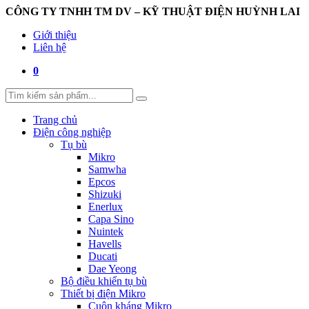
CÔNG TY TNHH TM DV – KỸ THUẬT ĐIỆN HUỲNH LAI
Giới thiệu
Liên hệ
0
Trang chủ
Điện công nghiệp
Tụ bù
Mikro
Samwha
Epcos
Shizuki
Enerlux
Capa Sino
Nuintek
Havells
Ducati
Dae Yeong
Bộ điều khiển tụ bù
Thiết bị điện Mikro
Cuộn kháng Mikro