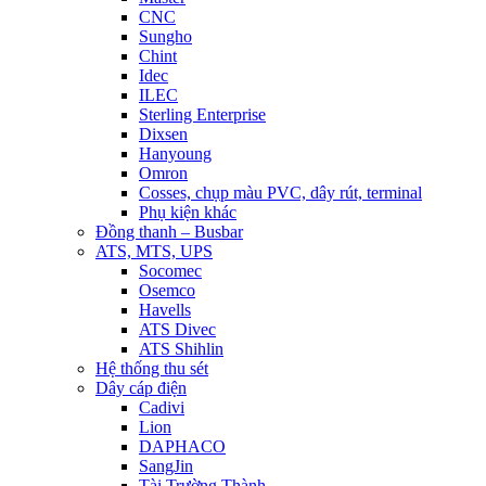
CNC
Sungho
Chint
Idec
ILEC
Sterling Enterprise
Dixsen
Hanyoung
Omron
Cosses, chụp màu PVC, dây rút, terminal
Phụ kiện khác
Đồng thanh – Busbar
ATS, MTS, UPS
Socomec
Osemco
Havells
ATS Divec
ATS Shihlin
Hệ thống thu sét
Dây cáp điện
Cadivi
Lion
DAPHACO
SangJin
Tài Trường Thành