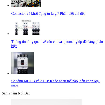
Contactor và khởi động từ là gì? Phân biệt chi tiết
Thông tin tổng quan về cầu chì và aptomat giúp dễ dàng phân
biệt
So sánh MCCB và ACB: Khác nhau thế nào, nên chọn loại
nào?
Sản Phẩm Nổi Bật