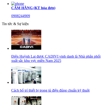
CẨM HẰNG (KT hóa đơn)
0908244909
Tin tức & Sự kiện
Điện Huỳnh Lai được CADIVI vinh danh là Nhà phân phối
xuất sắc khu vực miền Nam 2025
Cách bố trí thiết bị trong tủ điện đúng chuẩn kỹ thuật