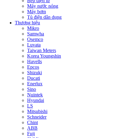
Bếp điện từ
Máy nước nóng
Máy bơm
Tủ điện dân dụng
Thương hiệu
Mikro
Samwha
Osemco
Luvata
Taiwan Meters
Korea Youngshin
Havells
Epcos
Shizuki
Ducati
Enerlux
Sino
Nuintek
Hyundai
LS
Mitsubishi
Schneider
Chint
ABB
Fuji