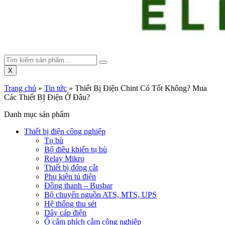
X
Trang chủ
»
Tin tức
»
Thiết Bị Điện Chint Có Tốt Không? Mua
Các Thiết BỊ Điện Ở Đâu?
Danh mục sản phẩm
Thiết bị điện công nghiệp
Tụ bù
Bộ điều khiển tụ bù
Relay Mikro
Thiết bị đóng cắt
Phụ kiện tủ điện
Đồng thanh – Busbar
Bộ chuyển nguồn ATS, MTS, UPS
Hệ thống thu sét
Dây cáp điện
Ổ cắm phích cắm công nghiệp