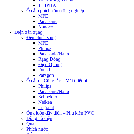
THIPHA
Ổ cắm phích cắm công nghiệp
MPE
Panasonic
Nanoco
Điện dân dụng
Đèn chiếu sáng
MPE
Philips
Panasonic/Nano
Rạng Đông
Điện Quang
Duhal
Paragon
Ổ cắm – Công tắc – Mặt thiết bị
Philips
Panasonic/Nano
Schneider
Neiken
Legrand
Ống luồn dây điện – Phụ kiện PVC
Đồng hồ điện
Quạt
Phích nước