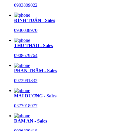
0903809022
ĐÌNH TUẤN - Sales
0936038970
THU THẢO - Sales
0908679764
PHAN TRÂM - Sales
0972991832
MAI DƯƠNG - Sales
0373918977
ĐÀM AN - Sales
0906809418