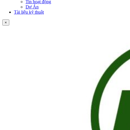
Tin hoạt động
Dự Án
Tài liệu kỹ thuật
×