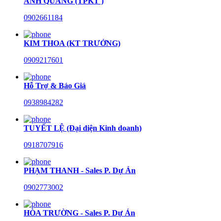
ANH QUANG (TPKT )
0902661184
KIM THOA (KT TRƯỞNG)
0909217601
Hỗ Trợ & Báo Giá
0938984282
TUYẾT LỆ (Đại diện Kinh doanh)
0918707916
PHẠM THANH - Sales P. Dự Án
0902773002
HÒA TRƯỜNG - Sales P. Dự Án