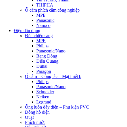
THIPHA
Ổ cắm phích cắm công nghiệp
MPE
Panasonic
Nanoco
Điện dân dụng
Đèn chiếu sáng
MPE
Philips
Panasonic/Nano
Rạng Đông
Điện Quang
Duhal
Paragon
Ổ cắm – Công tắc – Mặt thiết bị
Philips
Panasonic/Nano
Schneider
Neiken
Legrand
Ống luồn dây điện – Phụ kiện PVC
Đồng hồ điện
Quạt
Phích nước