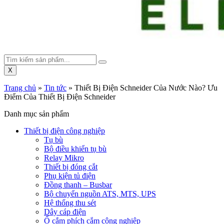
X
Trang chủ
»
Tin tức
»
Thiết Bị Điện Schneider Của Nước Nào? Ưu
Điểm Của Thiết Bị Điện Schneider
Danh mục sản phẩm
Thiết bị điện công nghiệp
Tụ bù
Bộ điều khiển tụ bù
Relay Mikro
Thiết bị đóng cắt
Phụ kiện tủ điện
Đồng thanh – Busbar
Bộ chuyển nguồn ATS, MTS, UPS
Hệ thống thu sét
Dây cáp điện
Ổ cắm phích cắm công nghiệp