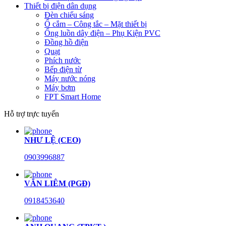
Thiết bị điện dân dụng
Đèn chiếu sáng
Ổ cắm – Công tắc – Mặt thiết bị
Ống luồn dây điện – Phụ Kiện PVC
Đồng hồ điện
Quạt
Phích nước
Bếp điện từ
Máy nước nóng
Máy bơm
FPT Smart Home
Hỗ trợ trực tuyến
NHƯ LỆ (CEO)
0903996887
VĂN LIÊM (PGĐ)
0918453640