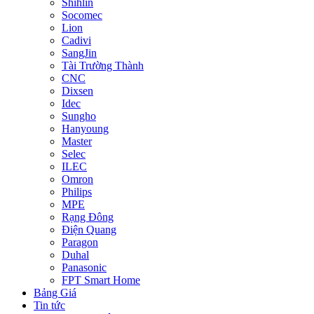
Shihlin
Socomec
Lion
Cadivi
SangJin
Tài Trường Thành
CNC
Dixsen
Idec
Sungho
Hanyoung
Master
Selec
ILEC
Omron
Philips
MPE
Rạng Đông
Điện Quang
Paragon
Duhal
Panasonic
FPT Smart Home
Bảng Giá
Tin tức