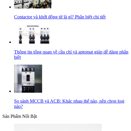
Contactor và khởi động từ là gì? Phân biệt chi tiết
Thông tin tổng quan về cầu chì và aptomat giúp dễ dàng phân
biệt
So sánh MCCB và ACB: Khác nhau thế nào, nên chọn loại
nào?
Sản Phẩm Nổi Bật