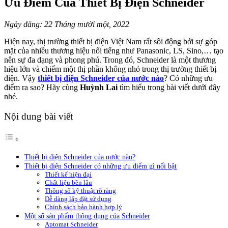
Ưu Điểm Của Thiết Bị Điện Schneider
Ngày đăng: 22 Tháng mười một, 2022
Hiện nay, thị trường thiết bị điện Việt Nam rất sôi động bởi sự góp
mặt của nhiều thương hiệu nổi tiếng như Panasonic, LS, Sino,… tạo
nên sự đa dạng và phong phú. Trong đó, Schneider là một thương
hiệu lớn và chiếm một thị phần không nhỏ trong thị trường thiết bị
điện. Vậy
thiết bị điện Schneider của nước nào
? Có những ưu
điểm ra sao? Hãy cùng
Huỳnh Lai
tìm hiểu trong bài viết dưới đây
nhé.
Nội dung bài viết
Thiết bị điện Schneider của nước nào?
Thiết bị điện Schneider có những ưu điểm gì nổi bật
Thiết kế hiện đại
Chất liệu bền lâu
Thông số kỹ thuật rõ ràng
Dễ dàng lắp đặt sử dụng
Chính sách bảo hành hợp lý
Một số sản phẩm thông dụng của Schneider
Aptomat Schneider