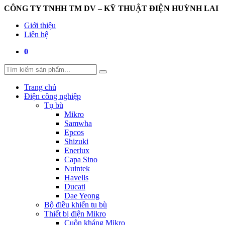
CÔNG TY TNHH TM DV – KỸ THUẬT ĐIỆN HUỲNH LAI
Giới thiệu
Liên hệ
0
Trang chủ
Điện công nghiệp
Tụ bù
Mikro
Samwha
Epcos
Shizuki
Enerlux
Capa Sino
Nuintek
Havells
Ducati
Dae Yeong
Bộ điều khiển tụ bù
Thiết bị điện Mikro
Cuộn kháng Mikro