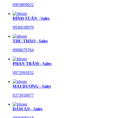
0903809022
ĐÌNH TUẤN - Sales
0936038970
THU THẢO - Sales
0908679764
PHAN TRÂM - Sales
0972991832
MAI DƯƠNG - Sales
0373918977
ĐÀM AN - Sales
0906809418