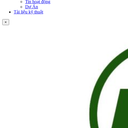
Tin hoạt động
Dự Án
Tài liệu kỹ thuật
×