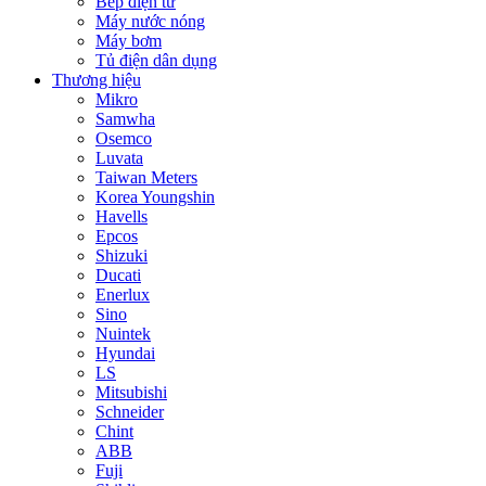
Bếp điện từ
Máy nước nóng
Máy bơm
Tủ điện dân dụng
Thương hiệu
Mikro
Samwha
Osemco
Luvata
Taiwan Meters
Korea Youngshin
Havells
Epcos
Shizuki
Ducati
Enerlux
Sino
Nuintek
Hyundai
LS
Mitsubishi
Schneider
Chint
ABB
Fuji