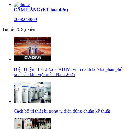
CẨM HẰNG (KT hóa đơn)
0908244909
Tin tức & Sự kiện
Điện Huỳnh Lai được CADIVI vinh danh là Nhà phân phối
xuất sắc khu vực miền Nam 2025
Cách bố trí thiết bị trong tủ điện đúng chuẩn kỹ thuật