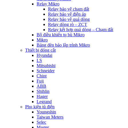
Relay Mikro
Relay bảo vệ chạm đất
Relay bảo vệ điện áp
Relay bảo vệ quá dòng
Relay dòng rò – ZCT
Relay kết hợp quá dòng – Chạm đất
Bộ điều khiển tụ bù Mikro
Mikro
Bảng đèn báo lập trình Mikro
Thiết bị đóng cắt
Hyundai
LS
Mitsubishi
Schneider
Chint
Fuji
ABB
Shihlin
Hager
Legrand
Phụ kiện tủ điện
Youngshin
Taiwan Meters
Selec
Master