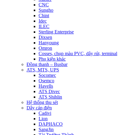
CNC
Sungho
Chint
Idec
ILEC
Sterling Enterprise
Dixsen
Hanyoung
Omron
Cosses, chụp màu PVC, dây rút, terminal
Phụ kiện khác
Đồng thanh – Busbar
ATS, MTS, UPS
Socomec
Osemco
Havells
ATS Divec
ATS Shihlin
Hệ thống thu sét
Dây cáp điện
Cadivi
Lion
DAPHACO
SangJin
Tài Trường Thành