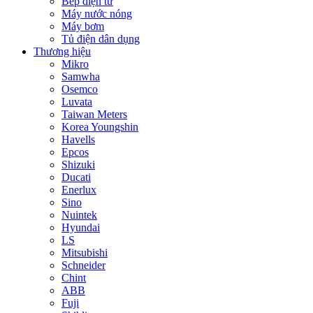
Bếp điện từ
Máy nước nóng
Máy bơm
Tủ điện dân dụng
Thương hiệu
Mikro
Samwha
Osemco
Luvata
Taiwan Meters
Korea Youngshin
Havells
Epcos
Shizuki
Ducati
Enerlux
Sino
Nuintek
Hyundai
LS
Mitsubishi
Schneider
Chint
ABB
Fuji