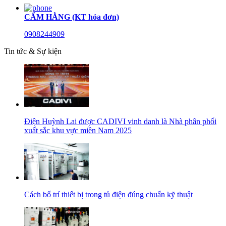
CẨM HẰNG (KT hóa đơn)
0908244909
Tin tức & Sự kiện
Điện Huỳnh Lai được CADIVI vinh danh là Nhà phân phối
xuất sắc khu vực miền Nam 2025
Cách bố trí thiết bị trong tủ điện đúng chuẩn kỹ thuật