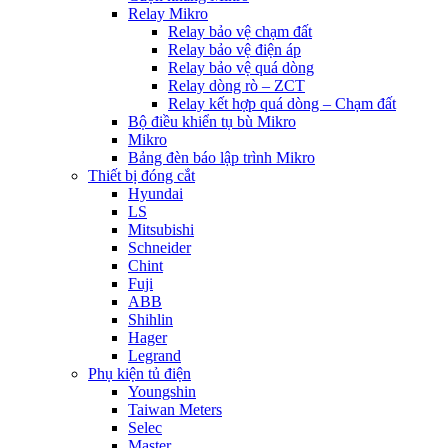
Relay Mikro
Relay bảo vệ chạm đất
Relay bảo vệ điện áp
Relay bảo vệ quá dòng
Relay dòng rò – ZCT
Relay kết hợp quá dòng – Chạm đất
Bộ điều khiển tụ bù Mikro
Mikro
Bảng đèn báo lập trình Mikro
Thiết bị đóng cắt
Hyundai
LS
Mitsubishi
Schneider
Chint
Fuji
ABB
Shihlin
Hager
Legrand
Phụ kiện tủ điện
Youngshin
Taiwan Meters
Selec
Master