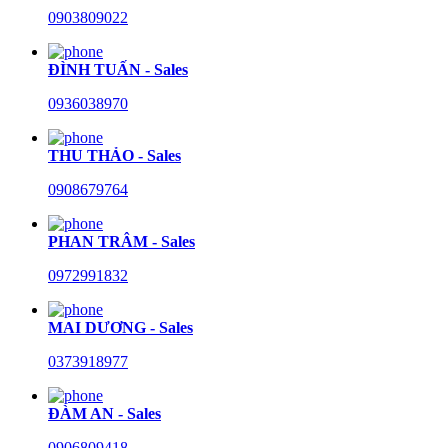
0903809022
ĐÌNH TUẤN - Sales
0936038970
THU THẢO - Sales
0908679764
PHAN TRÂM - Sales
0972991832
MAI DƯƠNG - Sales
0373918977
ĐÀM AN - Sales
0906809418