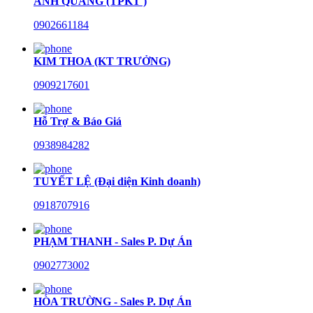
ANH QUANG (TPKT )
0902661184
KIM THOA (KT TRƯỞNG)
0909217601
Hỗ Trợ & Báo Giá
0938984282
TUYẾT LỆ (Đại diện Kinh doanh)
0918707916
PHẠM THANH - Sales P. Dự Án
0902773002
HÒA TRƯỜNG - Sales P. Dự Án