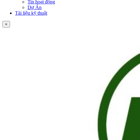
Tin hoạt động
Dự Án
Tài liệu kỹ thuật
×