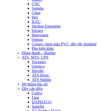
CNC
Sungho
Chint
Idec
ILEC
Sterling Enterprise
Dixsen
Hanyoung
Omron
Cosses, chụp màu PVC, dây rút, terminal
Phụ kiện khác
Đồng thanh – Busbar
ATS, MTS, UPS
Socomec
Osemco
Havells
ATS Divec
ATS Shihlin
Hệ thống thu sét
Dây cáp điện
Cadivi
Lion
DAPHACO
SangJin
Tài Trường Thành