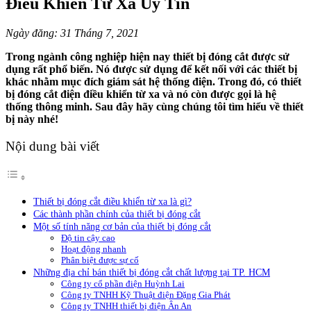
Điều Khiển Từ Xa Uy Tín
Ngày đăng: 31 Tháng 7, 2021
Trong ngành công nghiệp hiện nay thiết bị đóng cắt được sử
dụng rất phổ biến. Nó được sử dụng để kết nối với các thiết bị
khác nhằm mục đích giám sát hệ thống điện. Trong đó, có thiết
bị đóng cắt điện điều khiển từ xa và nó còn được gọi là hệ
thống thông minh. Sau đây hãy cùng chúng tôi tìm hiểu về thiết
bị này nhé!
Nội dung bài viết
Thiết bị đóng cắt điều khiển từ xa là gì?
Các thành phần chính của thiết bị đóng cắt
Một số tính năng cơ bản của thiết bị đóng cắt
Độ tin cậy cao
Hoạt động nhanh
Phân biệt được sự cố
Những địa chỉ bán thiết bị đóng cắt chất lượng tại TP. HCM
Công ty cổ phần điện Huỳnh Lai
Công ty TNHH Kỹ Thuật điện Đặng Gia Phát
Công ty TNHH thiết bị điện Ân An