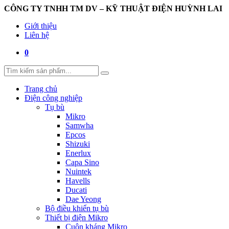
CÔNG TY TNHH TM DV – KỸ THUẬT ĐIỆN HUỲNH LAI
Giới thiệu
Liên hệ
0
Trang chủ
Điện công nghiệp
Tụ bù
Mikro
Samwha
Epcos
Shizuki
Enerlux
Capa Sino
Nuintek
Havells
Ducati
Dae Yeong
Bộ điều khiển tụ bù
Thiết bị điện Mikro
Cuộn kháng Mikro