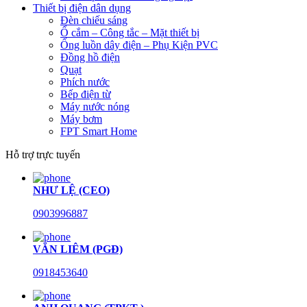
Thiết bị điện dân dụng
Đèn chiếu sáng
Ổ cắm – Công tắc – Mặt thiết bị
Ống luồn dây điện – Phụ Kiện PVC
Đồng hồ điện
Quạt
Phích nước
Bếp điện từ
Máy nước nóng
Máy bơm
FPT Smart Home
Hỗ trợ trực tuyến
NHƯ LỆ (CEO)
0903996887
VĂN LIÊM (PGĐ)
0918453640