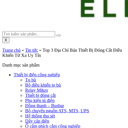
X
Trang chủ
»
Tin tức
»
Top 3 Địa Chỉ Bán Thiết Bị Đóng Cắt Điều
Khiển Từ Xa Uy Tín
Danh mục sản phẩm
Thiết bị điện công nghiệp
Tụ bù
Bộ điều khiển tụ bù
Relay Mikro
Thiết bị đóng cắt
Phụ kiện tủ điện
Đồng thanh – Busbar
Bộ chuyển nguồn ATS, MTS, UPS
Hệ thống thu sét
Dây cáp điện
Ổ cắm phích cắm công nghiệp