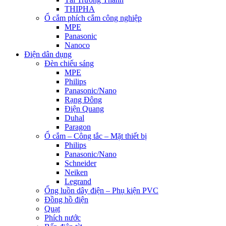
THIPHA
Ổ cắm phích cắm công nghiệp
MPE
Panasonic
Nanoco
Điện dân dụng
Đèn chiếu sáng
MPE
Philips
Panasonic/Nano
Rạng Đông
Điện Quang
Duhal
Paragon
Ổ cắm – Công tắc – Mặt thiết bị
Philips
Panasonic/Nano
Schneider
Neiken
Legrand
Ống luồn dây điện – Phụ kiện PVC
Đồng hồ điện
Quạt
Phích nước