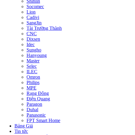
Shihlin
Socomec
Lion
Cadivi
SangJin
Tài Trường Thành
CNC
Dixsen
Idec
Sungho
Hanyoung
Master
Selec
ILEC
Omron
Philips
MPE
Rạng Đông
Điện Quang
Paragon
Duhal
Panasonic
FPT Smart Home
Bảng Giá
Tin tức