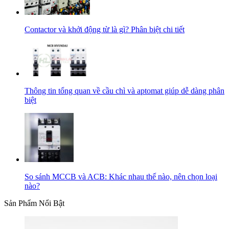
Contactor và khởi động từ là gì? Phân biệt chi tiết
Thông tin tổng quan về cầu chì và aptomat giúp dễ dàng phân
biệt
So sánh MCCB và ACB: Khác nhau thế nào, nên chọn loại
nào?
Sản Phẩm Nổi Bật