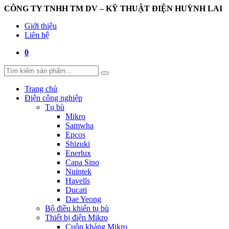
CÔNG TY TNHH TM DV – KỸ THUẬT ĐIỆN HUỲNH LAI
Giới thiệu
Liên hệ
0
Trang chủ
Điện công nghiệp
Tụ bù
Mikro
Samwha
Epcos
Shizuki
Enerlux
Capa Sino
Nuintek
Havells
Ducati
Dae Yeong
Bộ điều khiển tụ bù
Thiết bị điện Mikro
Cuộn kháng Mikro