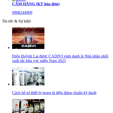
CẨM HẰNG (KT hóa đơn)
0908244909
Tin tức & Sự kiện
Điện Huỳnh Lai được CADIVI vinh danh là Nhà phân phối
xuất sắc khu vực miền Nam 2025
Cách bố trí thiết bị trong tủ điện đúng chuẩn kỹ thuật