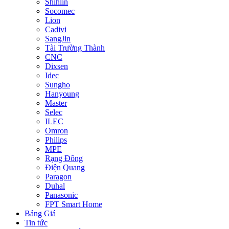
Shihlin
Socomec
Lion
Cadivi
SangJin
Tài Trường Thành
CNC
Dixsen
Idec
Sungho
Hanyoung
Master
Selec
ILEC
Omron
Philips
MPE
Rạng Đông
Điện Quang
Paragon
Duhal
Panasonic
FPT Smart Home
Bảng Giá
Tin tức