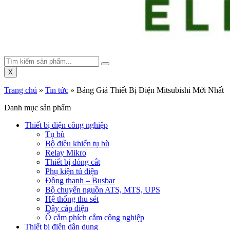
X
Trang chủ
»
Tin tức
»
Bảng Giá Thiết Bị Điện Mitsubishi Mới Nhất
Danh mục sản phẩm
Thiết bị điện công nghiệp
Tụ bù
Bộ điều khiển tụ bù
Relay Mikro
Thiết bị đóng cắt
Phụ kiện tủ điện
Đồng thanh – Busbar
Bộ chuyển nguồn ATS, MTS, UPS
Hệ thống thu sét
Dây cáp điện
Ổ cắm phích cắm công nghiệp
Thiết bị điện dân dụng