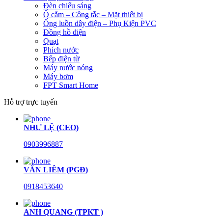
Đèn chiếu sáng
Ổ cắm – Công tắc – Mặt thiết bị
Ống luồn dây điện – Phụ Kiện PVC
Đồng hồ điện
Quạt
Phích nước
Bếp điện từ
Máy nước nóng
Máy bơm
FPT Smart Home
Hỗ trợ trực tuyến
NHƯ LỆ (CEO)
0903996887
VĂN LIÊM (PGĐ)
0918453640
ANH QUANG (TPKT )