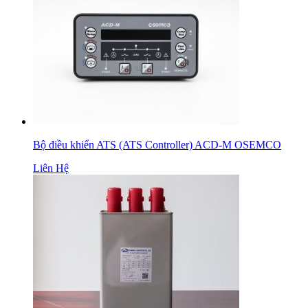
Bộ điều khiển ATS (ATS Controller) ACD-M OSEMCO
Liên Hệ