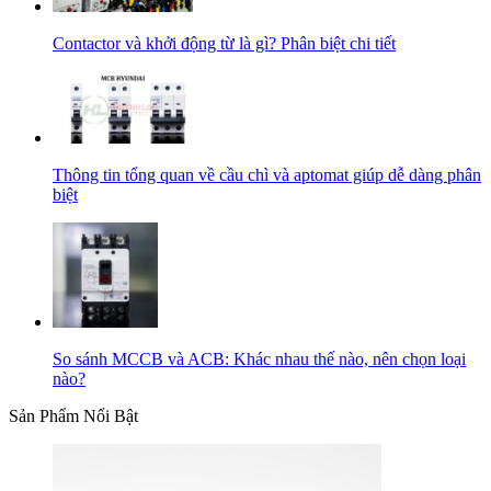
Contactor và khởi động từ là gì? Phân biệt chi tiết
Thông tin tổng quan về cầu chì và aptomat giúp dễ dàng phân
biệt
So sánh MCCB và ACB: Khác nhau thế nào, nên chọn loại
nào?
Sản Phẩm Nổi Bật