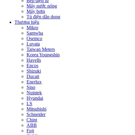
Bếp điện từ
Máy nước nóng
Máy bơm
Tủ điện dân dụng
Thương hiệu
Mikro
Samwha
Osemco
Luvata
Taiwan Meters
Korea Youngshin
Havells
Epcos
Shizuki
Ducati
Enerlux
Sino
Nuintek
Hyundai
LS
Mitsubishi
Schneider
Chint
ABB
Fuji