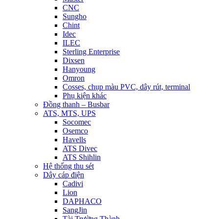
CNC
Sungho
Chint
Idec
ILEC
Sterling Enterprise
Dixsen
Hanyoung
Omron
Cosses, chụp màu PVC, dây rút, terminal
Phụ kiện khác
Đồng thanh – Busbar
ATS, MTS, UPS
Socomec
Osemco
Havells
ATS Divec
ATS Shihlin
Hệ thống thu sét
Dây cáp điện
Cadivi
Lion
DAPHACO
SangJin
Tài Trường Thành