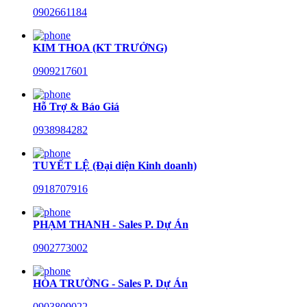
0902661184
KIM THOA (KT TRƯỞNG)
0909217601
Hỗ Trợ & Báo Giá
0938984282
TUYẾT LỆ (Đại diện Kinh doanh)
0918707916
PHẠM THANH - Sales P. Dự Án
0902773002
HÒA TRƯỜNG - Sales P. Dự Án
0903809022