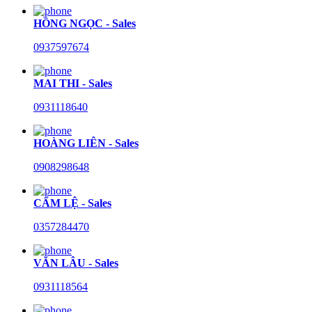
HỒNG NGỌC - Sales
0937597674
MAI THI - Sales
0931118640
HOÀNG LIÊN - Sales
0908298648
CẨM LỆ - Sales
0357284470
VĂN LÂU - Sales
0931118564