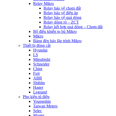
Relay Mikro
Relay bảo vệ chạm đất
Relay bảo vệ điện áp
Relay bảo vệ quá dòng
Relay dòng rò – ZCT
Relay kết hợp quá dòng – Chạm đất
Bộ điều khiển tụ bù Mikro
Mikro
Bảng đèn báo lập trình Mikro
Thiết bị đóng cắt
Hyundai
LS
Mitsubishi
Schneider
Chint
Fuji
ABB
Shihlin
Hager
Legrand
Phụ kiện tủ điện
Youngshin
Taiwan Meters
Selec
Master