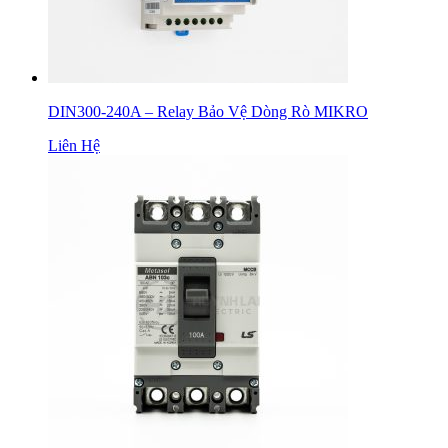
DIN300-240A – Relay Bảo Vệ Dòng Rò MIKRO
Liên Hệ