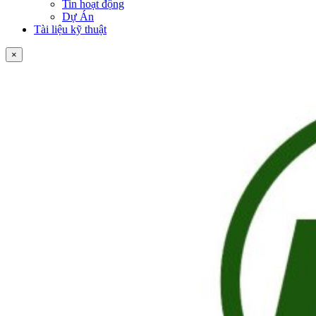
Tin hoạt động
Dự Án
Tài liệu kỹ thuật
×