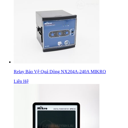
Relay Bảo Vệ Quá Dòng NX204A-240A MIKRO
Liên Hệ