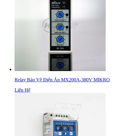
Relay Bảo Vệ Điện Áp MX200A-380V MIKRO
Liên Hệ