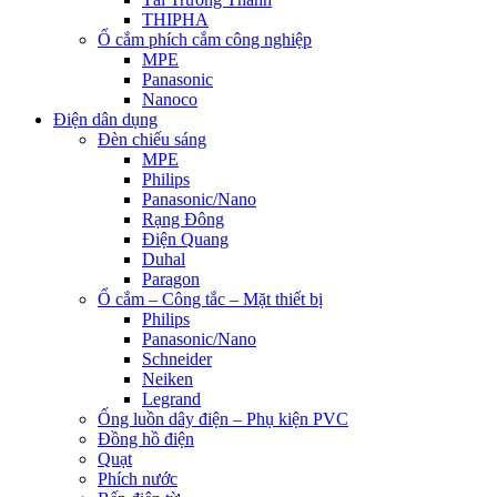
THIPHA
Ổ cắm phích cắm công nghiệp
MPE
Panasonic
Nanoco
Điện dân dụng
Đèn chiếu sáng
MPE
Philips
Panasonic/Nano
Rạng Đông
Điện Quang
Duhal
Paragon
Ổ cắm – Công tắc – Mặt thiết bị
Philips
Panasonic/Nano
Schneider
Neiken
Legrand
Ống luồn dây điện – Phụ kiện PVC
Đồng hồ điện
Quạt
Phích nước