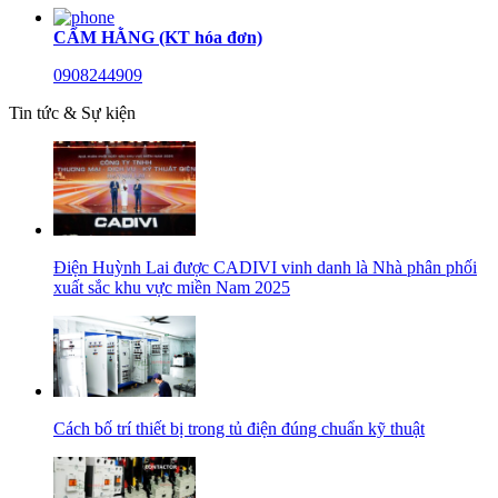
CẨM HẰNG (KT hóa đơn)
0908244909
Tin tức & Sự kiện
Điện Huỳnh Lai được CADIVI vinh danh là Nhà phân phối
xuất sắc khu vực miền Nam 2025
Cách bố trí thiết bị trong tủ điện đúng chuẩn kỹ thuật