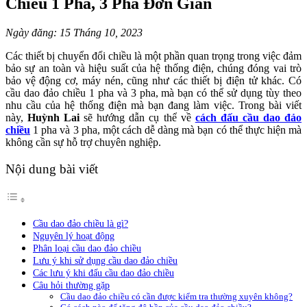
Chiều 1 Pha, 3 Pha Đơn Giản
Ngày đăng: 15 Tháng 10, 2023
Các thiết bị chuyển đổi chiều là một phần quan trọng trong việc đảm
bảo sự an toàn và hiệu suất của hệ thống điện, chúng đóng vai trò
bảo vệ động cơ, máy nén, cũng như các thiết bị điện tử khác. Có
cầu dao đảo chiều 1 pha và 3 pha, mà bạn có thể sử dụng tùy theo
nhu cầu của hệ thống điện mà bạn đang làm việc. Trong bài viết
này,
Huỳnh Lai
sẽ hướng dẫn cụ thể về
cách đấu cầu dao đảo
chiều
1 pha và 3 pha, một cách dễ dàng mà bạn có thể thực hiện mà
không cần sự hỗ trợ chuyên nghiệp.
Nội dung bài viết
Cầu dao đảo chiều là gì?
Nguyên lý hoạt động
Phân loại cầu dao đảo chiều
Lưu ý khi sử dụng cầu dao đảo chiều
Các lưu ý khi đấu cầu dao đảo chiều
Câu hỏi thường gặp
Cầu dao đảo chiều có cần được kiểm tra thường xuyên không?