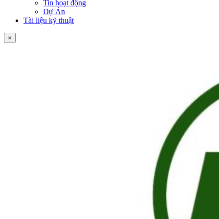
Tin hoạt động
Dự Án
Tài liệu kỹ thuật
×