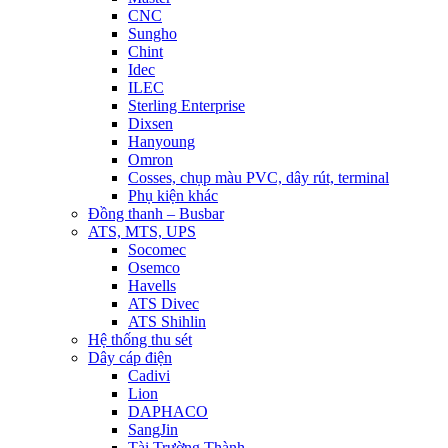
CNC
Sungho
Chint
Idec
ILEC
Sterling Enterprise
Dixsen
Hanyoung
Omron
Cosses, chụp màu PVC, dây rút, terminal
Phụ kiện khác
Đồng thanh – Busbar
ATS, MTS, UPS
Socomec
Osemco
Havells
ATS Divec
ATS Shihlin
Hệ thống thu sét
Dây cáp điện
Cadivi
Lion
DAPHACO
SangJin
Tài Trường Thành