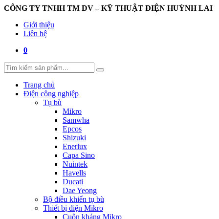
CÔNG TY TNHH TM DV – KỸ THUẬT ĐIỆN HUỲNH LAI
Giới thiệu
Liên hệ
0
Trang chủ
Điện công nghiệp
Tụ bù
Mikro
Samwha
Epcos
Shizuki
Enerlux
Capa Sino
Nuintek
Havells
Ducati
Dae Yeong
Bộ điều khiển tụ bù
Thiết bị điện Mikro
Cuộn kháng Mikro