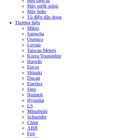
Bếp điện từ
Máy nước nóng
Máy bơm
Tủ điện dân dụng
Thương hiệu
Mikro
Samwha
Osemco
Luvata
Taiwan Meters
Korea Youngshin
Havells
Epcos
Shizuki
Ducati
Enerlux
Sino
Nuintek
Hyundai
LS
Mitsubishi
Schneider
Chint
ABB
Fuji