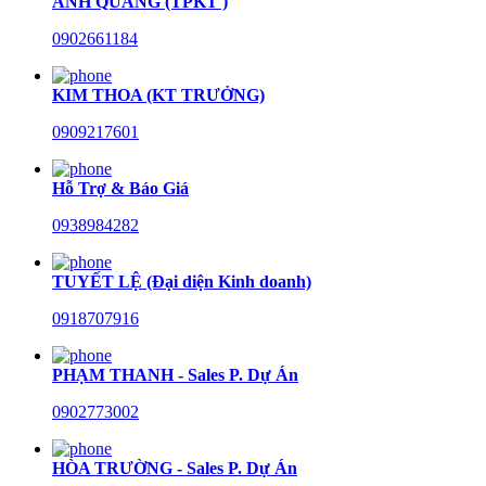
ANH QUANG (TPKT )
0902661184
KIM THOA (KT TRƯỞNG)
0909217601
Hỗ Trợ & Báo Giá
0938984282
TUYẾT LỆ (Đại diện Kinh doanh)
0918707916
PHẠM THANH - Sales P. Dự Án
0902773002
HÒA TRƯỜNG - Sales P. Dự Án