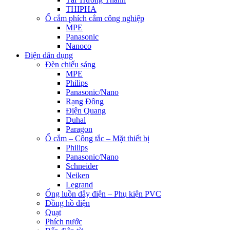
THIPHA
Ổ cắm phích cắm công nghiệp
MPE
Panasonic
Nanoco
Điện dân dụng
Đèn chiếu sáng
MPE
Philips
Panasonic/Nano
Rạng Đông
Điện Quang
Duhal
Paragon
Ổ cắm – Công tắc – Mặt thiết bị
Philips
Panasonic/Nano
Schneider
Neiken
Legrand
Ống luồn dây điện – Phụ kiện PVC
Đồng hồ điện
Quạt
Phích nước