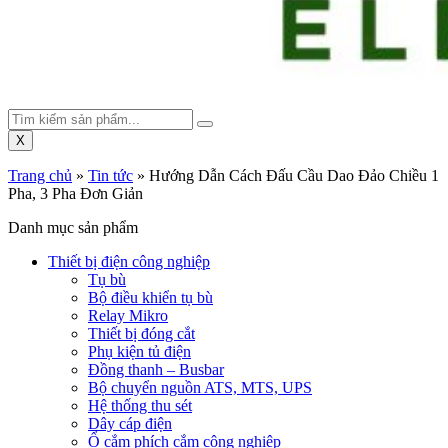
X
Trang chủ
»
Tin tức
»
Hướng Dẫn Cách Đấu Cầu Dao Đảo Chiều 1
Pha, 3 Pha Đơn Giản
Danh mục sản phẩm
Thiết bị điện công nghiệp
Tụ bù
Bộ điều khiển tụ bù
Relay Mikro
Thiết bị đóng cắt
Phụ kiện tủ điện
Đồng thanh – Busbar
Bộ chuyển nguồn ATS, MTS, UPS
Hệ thống thu sét
Dây cáp điện
Ổ cắm phích cắm công nghiệp