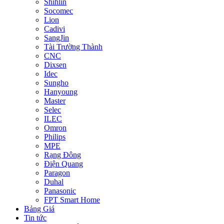
Shihlin
Socomec
Lion
Cadivi
SangJin
Tài Trường Thành
CNC
Dixsen
Idec
Sungho
Hanyoung
Master
Selec
ILEC
Omron
Philips
MPE
Rạng Đông
Điện Quang
Paragon
Duhal
Panasonic
FPT Smart Home
Bảng Giá
Tin tức