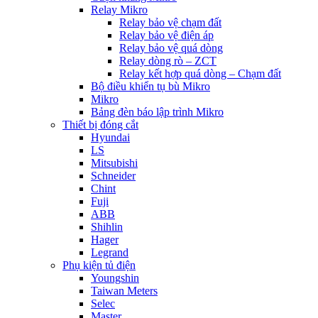
Relay Mikro
Relay bảo vệ chạm đất
Relay bảo vệ điện áp
Relay bảo vệ quá dòng
Relay dòng rò – ZCT
Relay kết hợp quá dòng – Chạm đất
Bộ điều khiển tụ bù Mikro
Mikro
Bảng đèn báo lập trình Mikro
Thiết bị đóng cắt
Hyundai
LS
Mitsubishi
Schneider
Chint
Fuji
ABB
Shihlin
Hager
Legrand
Phụ kiện tủ điện
Youngshin
Taiwan Meters
Selec
Master