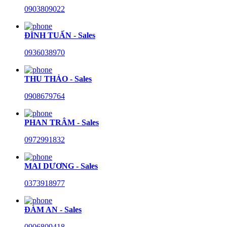
0903809022
ĐÌNH TUẤN - Sales
0936038970
THU THẢO - Sales
0908679764
PHAN TRÂM - Sales
0972991832
MAI DƯƠNG - Sales
0373918977
ĐÀM AN - Sales
0906809418