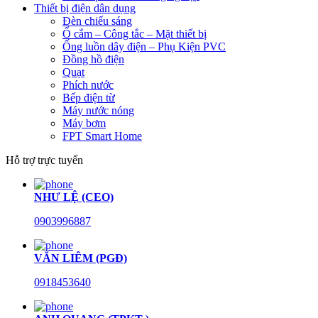
Thiết bị điện dân dụng
Đèn chiếu sáng
Ổ cắm – Công tắc – Mặt thiết bị
Ống luồn dây điện – Phụ Kiện PVC
Đồng hồ điện
Quạt
Phích nước
Bếp điện từ
Máy nước nóng
Máy bơm
FPT Smart Home
Hỗ trợ trực tuyến
NHƯ LỆ (CEO)
0903996887
VĂN LIÊM (PGĐ)
0918453640