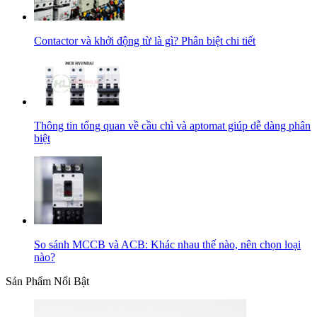
Contactor và khởi động từ là gì? Phân biệt chi tiết
Thông tin tổng quan về cầu chì và aptomat giúp dễ dàng phân
biệt
So sánh MCCB và ACB: Khác nhau thế nào, nên chọn loại
nào?
Sản Phẩm Nổi Bật