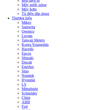
Bếp điện từ
Máy nước nóng
Máy bơm
Tủ điện dân dụng
Thương hiệu
Mikro
Samwha
Osemco
Luvata
Taiwan Meters
Korea Youngshin
Havells
Epcos
Shizuki
Ducati
Enerlux
Sino
Nuintek
Hyundai
LS
Mitsubishi
Schneider
Chint
ABB
Fuji