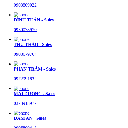
0903809022
ĐÌNH TUẤN - Sales
0936038970
THU THẢO - Sales
0908679764
PHAN TRÂM - Sales
0972991832
MAI DƯƠNG - Sales
0373918977
ĐÀM AN - Sales
0906809418