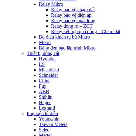
Relay Mikro
Relay bảo vệ chạm đất
Relay bảo vệ điện áp
Relay bảo vệ quá dòng
Relay dòng rò – ZCT
Relay kết hợp quá dòng – Chạm đất
Bộ điều khiển tụ bù Mikro
Mikro
Bảng đèn báo lập trình Mikro
Thiết bị đóng cắt
Hyundai
LS
Mitsubishi
Schneider
Chint
Fuji
ABB
Shihlin
Hager
Legrand
Phụ kiện tủ điện
Youngshin
Taiwan Meters
Selec
Master