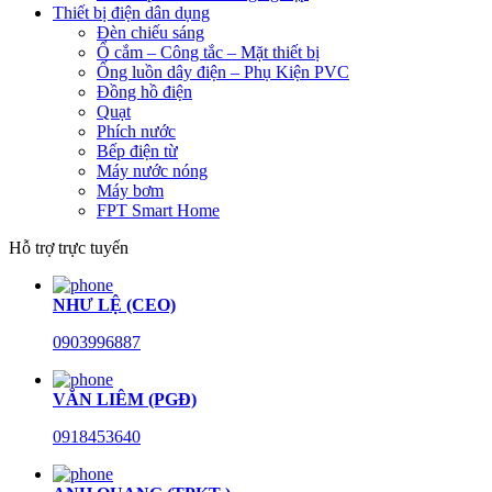
Thiết bị điện dân dụng
Đèn chiếu sáng
Ổ cắm – Công tắc – Mặt thiết bị
Ống luồn dây điện – Phụ Kiện PVC
Đồng hồ điện
Quạt
Phích nước
Bếp điện từ
Máy nước nóng
Máy bơm
FPT Smart Home
Hỗ trợ trực tuyến
NHƯ LỆ (CEO)
0903996887
VĂN LIÊM (PGĐ)
0918453640