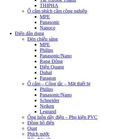
THIPHA
Ổ cắm phích cắm công nghiệp
MPE
Panasonic
Nanoco
Điện dân dụng
Đèn chiếu sáng
MPE
Philips
Panasonic/Nano
Rạng Đông
Điện Quang
Duhal
Paragon
Ổ cắm – Công tắc – Mặt thiết bị
Philips
Panasonic/Nano
Schneider
Neiken
Legrand
Ống luồn dây điện – Phụ kiện PVC
Đồng hồ điện
Quạt
Phích nước