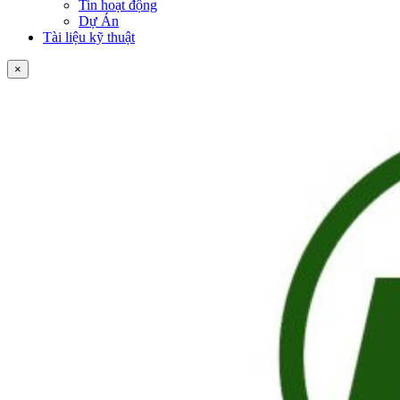
Tin hoạt động
Dự Án
Tài liệu kỹ thuật
×