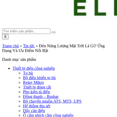
X
Trang chủ
»
Tin tức
»
Đèn Năng Lượng Mặt Trời Là Gì? Ứng
Dụng Và Ưu Điểm Nổi Bật
Danh mục sản phẩm
Thiết bị điện công nghiệp
Tụ bù
Bộ điều khiển tụ bù
Relay Mikro
Thiết bị đóng cắt
Phụ kiện tủ điện
Đồng thanh – Busbar
Bộ chuyển nguồn ATS, MTS, UPS
Hệ thống thu sét
Dây cáp điện
Ổ cắm phích cắm công nghiệp