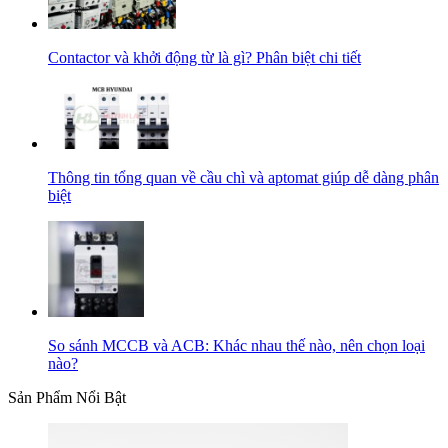
Contactor và khởi động từ là gì? Phân biệt chi tiết
Thông tin tổng quan về cầu chì và aptomat giúp dễ dàng phân
biệt
So sánh MCCB và ACB: Khác nhau thế nào, nên chọn loại
nào?
Sản Phẩm Nổi Bật