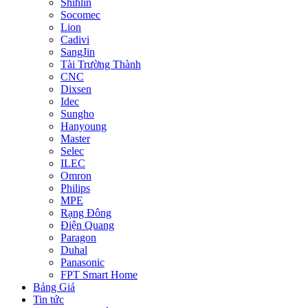
Shihlin
Socomec
Lion
Cadivi
SangJin
Tài Trường Thành
CNC
Dixsen
Idec
Sungho
Hanyoung
Master
Selec
ILEC
Omron
Philips
MPE
Rạng Đông
Điện Quang
Paragon
Duhal
Panasonic
FPT Smart Home
Bảng Giá
Tin tức