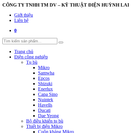
CÔNG TY TNHH TM DV – KỸ THUẬT ĐIỆN HUỲNH LAI
Giới thiệu
Liên hệ
0
Trang chủ
Điện công nghiệp
Tụ bù
Mikro
Samwha
Epcos
Shizuki
Enerlux
Capa Sino
Nuintek
Havells
Ducati
Dae Yeong
Bộ điều khiển tụ bù
Thiết bị điện Mikro
Cuộn kháng Mikro