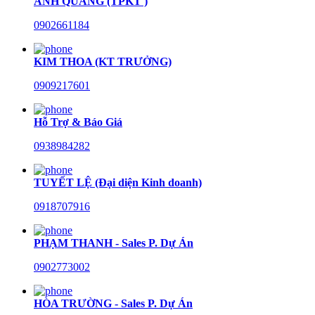
ANH QUANG (TPKT )
0902661184
KIM THOA (KT TRƯỞNG)
0909217601
Hỗ Trợ & Báo Giá
0938984282
TUYẾT LỆ (Đại diện Kinh doanh)
0918707916
PHẠM THANH - Sales P. Dự Án
0902773002
HÒA TRƯỜNG - Sales P. Dự Án