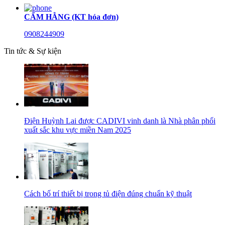
CẨM HẰNG (KT hóa đơn)
0908244909
Tin tức & Sự kiện
Điện Huỳnh Lai được CADIVI vinh danh là Nhà phân phối
xuất sắc khu vực miền Nam 2025
Cách bố trí thiết bị trong tủ điện đúng chuẩn kỹ thuật