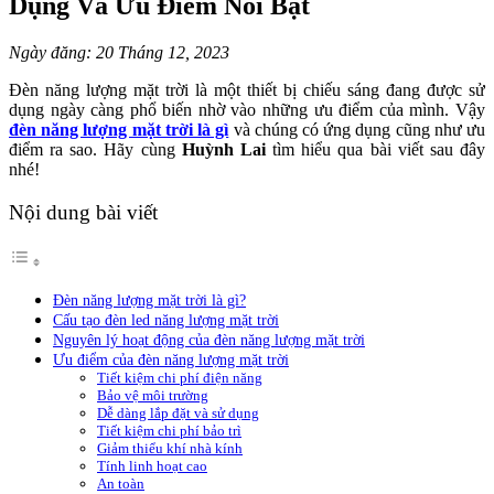
Dụng Và Ưu Điểm Nổi Bật
Ngày đăng: 20 Tháng 12, 2023
Đèn năng lượng mặt trời là một thiết bị chiếu sáng đang được sử
dụng ngày càng phổ biến nhờ vào những ưu điểm của mình. Vậy
đèn năng lượng mặt trời là gì
và chúng có ứng dụng cũng như ưu
điểm ra sao. Hãy cùng
Huỳnh Lai
tìm hiểu qua bài viết sau đây
nhé!
Nội dung bài viết
Đèn năng lượng mặt trời là gì?
Cấu tạo đèn led năng lượng mặt trời
Nguyên lý hoạt động của đèn năng lượng mặt trời
Ưu điểm của đèn năng lượng mặt trời
Tiết kiệm chi phí điện năng
Bảo vệ môi trường
Dễ dàng lắp đặt và sử dụng
Tiết kiệm chi phí bảo trì
Giảm thiểu khí nhà kính
Tính linh hoạt cao
An toàn