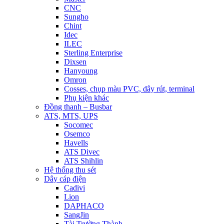
CNC
Sungho
Chint
Idec
ILEC
Sterling Enterprise
Dixsen
Hanyoung
Omron
Cosses, chụp màu PVC, dây rút, terminal
Phụ kiện khác
Đồng thanh – Busbar
ATS, MTS, UPS
Socomec
Osemco
Havells
ATS Divec
ATS Shihlin
Hệ thống thu sét
Dây cáp điện
Cadivi
Lion
DAPHACO
SangJin
Tài Trường Thành