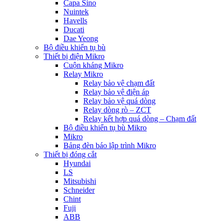
Capa Sino
Nuintek
Havells
Ducati
Dae Yeong
Bộ điều khiển tụ bù
Thiết bị điện Mikro
Cuộn kháng Mikro
Relay Mikro
Relay bảo vệ chạm đất
Relay bảo vệ điện áp
Relay bảo vệ quá dòng
Relay dòng rò – ZCT
Relay kết hợp quá dòng – Chạm đất
Bộ điều khiển tụ bù Mikro
Mikro
Bảng đèn báo lập trình Mikro
Thiết bị đóng cắt
Hyundai
LS
Mitsubishi
Schneider
Chint
Fuji
ABB