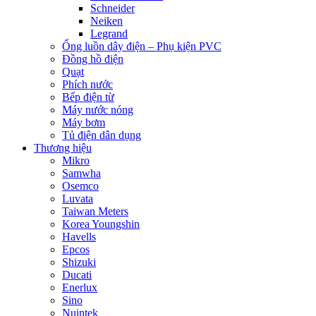
Schneider
Neiken
Legrand
Ống luồn dây điện – Phụ kiện PVC
Đồng hồ điện
Quạt
Phích nước
Bếp điện từ
Máy nước nóng
Máy bơm
Tủ điện dân dụng
Thương hiệu
Mikro
Samwha
Osemco
Luvata
Taiwan Meters
Korea Youngshin
Havells
Epcos
Shizuki
Ducati
Enerlux
Sino
Nuintek