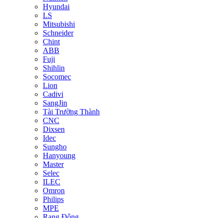
Hyundai
LS
Mitsubishi
Schneider
Chint
ABB
Fuji
Shihlin
Socomec
Lion
Cadivi
SangJin
Tài Trường Thành
CNC
Dixsen
Idec
Sungho
Hanyoung
Master
Selec
ILEC
Omron
Philips
MPE
Rạng Đông