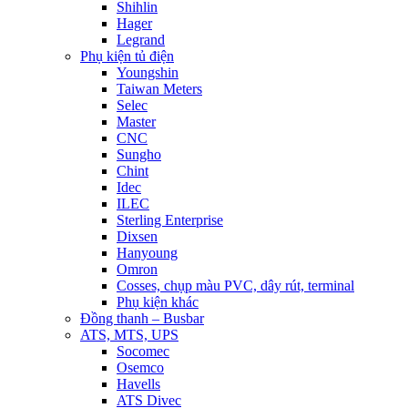
Shihlin
Hager
Legrand
Phụ kiện tủ điện
Youngshin
Taiwan Meters
Selec
Master
CNC
Sungho
Chint
Idec
ILEC
Sterling Enterprise
Dixsen
Hanyoung
Omron
Cosses, chụp màu PVC, dây rút, terminal
Phụ kiện khác
Đồng thanh – Busbar
ATS, MTS, UPS
Socomec
Osemco
Havells
ATS Divec