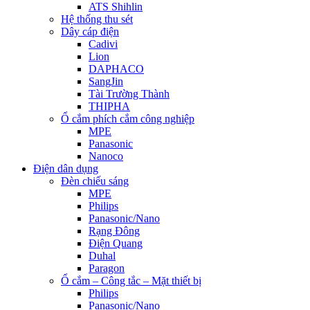
ATS Shihlin
Hệ thống thu sét
Dây cáp điện
Cadivi
Lion
DAPHACO
SangJin
Tài Trường Thành
THIPHA
Ổ cắm phích cắm công nghiệp
MPE
Panasonic
Nanoco
Điện dân dụng
Đèn chiếu sáng
MPE
Philips
Panasonic/Nano
Rạng Đông
Điện Quang
Duhal
Paragon
Ổ cắm – Công tắc – Mặt thiết bị
Philips
Panasonic/Nano