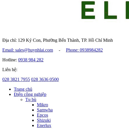
Địa chỉ: 129 Ký Con, Phường Bến Thành, TP. Hồ Chí Minh
Email: sales@huynhlai.com
-
Phone: 0938984282
Hotline:
0938 984 282
Liên hệ:
028 3821 7955
028 3636 0500
Trang chủ
Điện công nghiệp
Tụ bù
Mikro
Samwha
Epcos
Shizuki
Enerlux