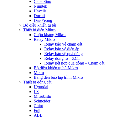
Capa Sino
Nuintek
Havells
Ducati
Dae Yeong
Bộ điều khiển tụ bù
Thiết bị điện Mikro
Cuộn kháng Mikro
Relay Mikro
Relay bảo vệ chạm đất
Relay bảo vệ điện áp
Relay bảo vệ quá dòng
Relay dòng rò – ZCT
Relay kết hợp quá dòng – Chạm đất
Bộ điều khiển tụ bù Mikro
Mikro
Bảng đèn báo lập trình Mikro
Thiết bị đóng cắt
Hyundai
LS
Mitsubishi
Schneider
Chint
Fuji
ABB