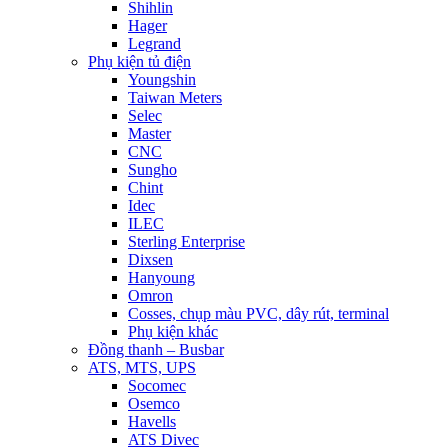
Shihlin
Hager
Legrand
Phụ kiện tủ điện
Youngshin
Taiwan Meters
Selec
Master
CNC
Sungho
Chint
Idec
ILEC
Sterling Enterprise
Dixsen
Hanyoung
Omron
Cosses, chụp màu PVC, dây rút, terminal
Phụ kiện khác
Đồng thanh – Busbar
ATS, MTS, UPS
Socomec
Osemco
Havells
ATS Divec