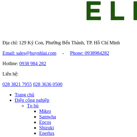
Địa chỉ: 129 Ký Con, Phường Bến Thành, TP. Hồ Chí Minh
Email: sales@huynhlai.com
-
Phone: 0938984282
Hotline:
0938 984 282
Liên hệ:
028 3821 7955
028 3636 0500
Trang chủ
Điện công nghiệp
Tụ bù
Mikro
Samwha
Epcos
Shizuki
Enerlux