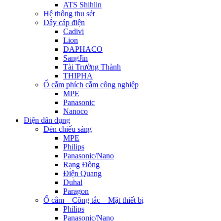
ATS Shihlin
Hệ thống thu sét
Dây cáp điện
Cadivi
Lion
DAPHACO
SangJin
Tài Trường Thành
THIPHA
Ổ cắm phích cắm công nghiệp
MPE
Panasonic
Nanoco
Điện dân dụng
Đèn chiếu sáng
MPE
Philips
Panasonic/Nano
Rạng Đông
Điện Quang
Duhal
Paragon
Ổ cắm – Công tắc – Mặt thiết bị
Philips
Panasonic/Nano