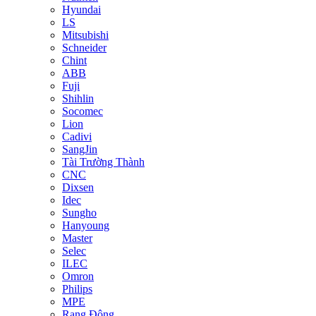
Hyundai
LS
Mitsubishi
Schneider
Chint
ABB
Fuji
Shihlin
Socomec
Lion
Cadivi
SangJin
Tài Trường Thành
CNC
Dixsen
Idec
Sungho
Hanyoung
Master
Selec
ILEC
Omron
Philips
MPE
Rạng Đông