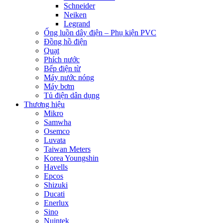
Schneider
Neiken
Legrand
Ống luồn dây điện – Phụ kiện PVC
Đồng hồ điện
Quạt
Phích nước
Bếp điện từ
Máy nước nóng
Máy bơm
Tủ điện dân dụng
Thương hiệu
Mikro
Samwha
Osemco
Luvata
Taiwan Meters
Korea Youngshin
Havells
Epcos
Shizuki
Ducati
Enerlux
Sino
Nuintek